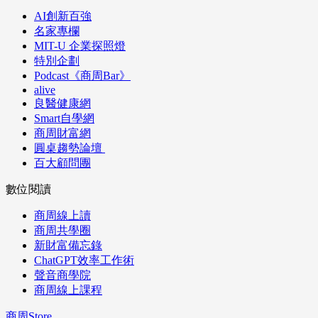
AI創新百強
名家專欄
MIT-U 企業探照燈
特別企劃
Podcast《商周Bar》
alive
良醫健康網
Smart自學網
商周財富網
圓桌趨勢論壇
百大顧問團
數位閱讀
商周線上讀
商周共學圈
新財富備忘錄
ChatGPT效率工作術
聲音商學院
商周線上課程
商周Store