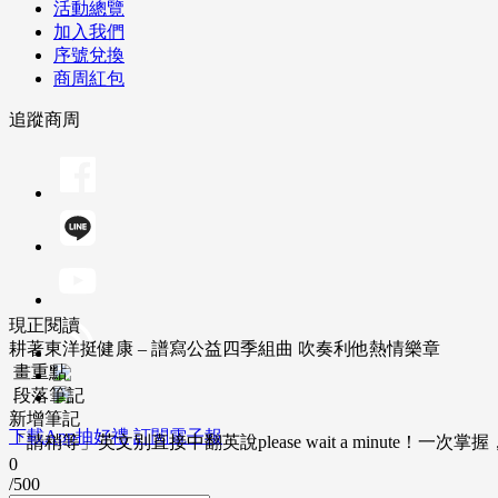
活動總覽
加入我們
序號兌換
商周紅包
追蹤商周
現正閱讀
耕著東洋挺健康 – 譜寫公益四季組曲 吹奏利他熱情樂章
畫重點
段落筆記
新增筆記
下載App抽好禮
訂閱電子報
「請稍等」英文別直接中翻英說please wait a minute！一
0
/500