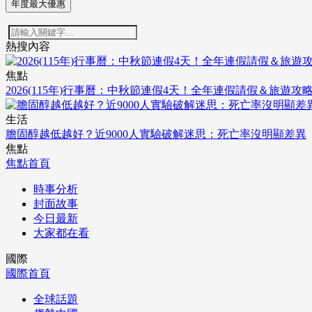
年度最大優惠
熱搜內容
焦點
2026(115年)行事曆：中秋節連假4天！全年連假請假＆旅遊攻
生活
膽固醇越低越好？近9000人實驗破解迷思：死亡率沒明顯差異
焦點
焦點首頁
時事分析
封面故事
今日最新
大家都在看
國際
國際首頁
全球話題