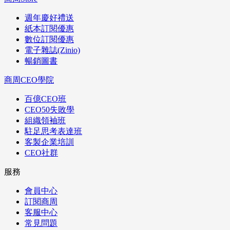
週年慶好禮送
紙本訂閱優惠
數位訂閱優惠
電子雜誌(Zinio)
暢銷圖書
商周CEO學院
百億CEO班
CEO50失敗學
組織領袖班
駐足思考表達班
客製企業培訓
CEO社群
服務
會員中心
訂閱商周
客服中心
常見問題