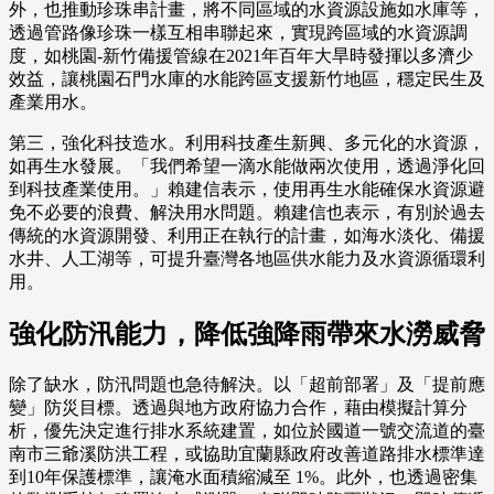
外，也推動珍珠串計畫，將不同區域的水資源設施如水庫等，
透過管路像珍珠一樣互相串聯起來，實現跨區域的水資源調
度，如桃園-新竹備援管線在2021年百年大旱時發揮以多濟少
效益，讓桃園石門水庫的水能跨區支援新竹地區，穩定民生及
產業用水。
第三，強化科技造水。利用科技產生新興、多元化的水資源，
如再生水發展。「我們希望一滴水能做兩次使用，透過淨化回
到科技產業使用。」賴建信表示，使用再生水能確保水資源避
免不必要的浪費、解決用水問題。賴建信也表示，有別於過去
傳統的水資源開發、利用正在執行的計畫，如海水淡化、備援
水井、人工湖等，可提升臺灣各地區供水能力及水資源循環利
用。
強化防汛能力，降低強降雨帶來水澇威脅
除了缺水，防汛問題也急待解決。以「超前部署」及「提前應
變」防災目標。透過與地方政府協力合作，藉由模擬計算分
析，優先決定進行排水系統建置，如位於國道一號交流道的臺
南市三爺溪防洪工程，或協助宜蘭縣政府改善道路排水標準達
到10年保護標準，讓淹水面積縮減至 1%。此外，也透過密集