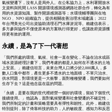
氣候變遷下，沒有人是局外人。在公私協力上，水利署開放水
文資料與民間 LASS 開源環境感測器網路社群合作，轉化為有
用的水資源知識、製作開源感測器等；水環境輔導團與在地
NGO 、NPO 組織協力，提供相關改善治理水域建議； 2022
年台灣美光公司出資協助清理石門水庫淤泥等。賴建信表示，
多方參與協作不僅使原本的方案執行得更好，也讓政府資源獲
得更有效的運用。
永續，是為了下一代著想
「我們所處的環境、氣候、社會一直在變化，不論在治水或區
域水資源經理計畫下，我們考慮的都是人如何在不透水的土地
上安居。」賴建信坦言，未來台灣人口將少於2,000萬人，多
數人口集中都市，產生更多不透水的土地面積，不單只治水、
供水問題，對環境更是一大衝擊，面對種種變遷，我們要如何
生存下去？這是他念茲在茲的問題。
「永續，是要在我的世代裡經營一個好的環境，留給下個世代
接續使用。」他認為，面對氣候變遷和社會變遷的不確定性，
我們所制定的計畫和策略需要具有彈性和韌性。此外，賴建信
特別提到，除了倚靠科技的助力，人的敏銳度、感知力和反思