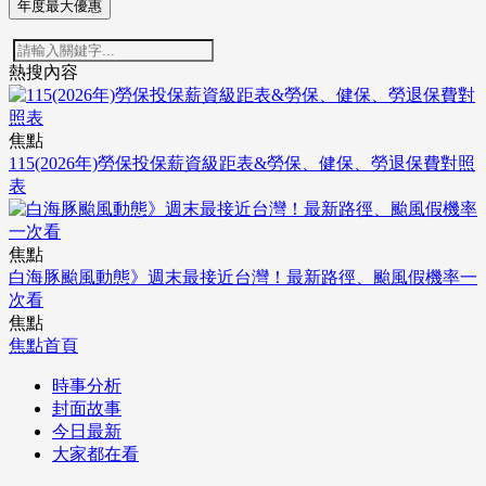
年度最大優惠
熱搜內容
焦點
115(2026年)勞保投保薪資級距表&勞保、健保、勞退保費對照
表
焦點
白海豚颱風動態》週末最接近台灣！最新路徑、颱風假機率一
次看
焦點
焦點首頁
時事分析
封面故事
今日最新
大家都在看