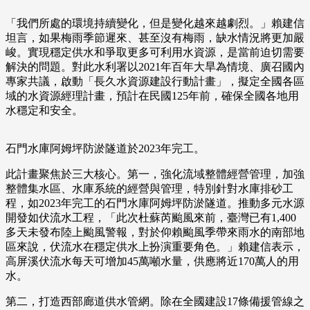
「我們所處的環境持續變化，但是變化越來越劇烈。」賴建信
坦言，如果梅雨季節遲來、甚至沒有梅雨，缺水情況將更加嚴
峻。實現穩定供水和爭取更多可利用水資源，是當前迫切需要
解決的問題。對此水利署以2021年百年大旱為情境、廣召國內
專家共議，啟動「長久水資源建設行動計畫」，擬定全國各區
域的水資源經理計畫，預計在民國125年前，確保全國各地用
水穩定和安全。
石門水庫阿姆坪防淤隧道於2023年完工。
此計畫聚焦於三大核心。第一，強化流域整體經營管理，加強
整體集水區、水庫系統的經營與管理，特別針對水庫排砂工
程，如2023年完工的石門水庫阿姆坪防淤隧道。推動多元水源
開發如伏流水工程，「此次杜蘇芮颱風來前，臺灣已有1,400
多天未發布陸上颱風警報，對於仰賴颱風季帶來雨水的南部地
區來說，伏流水在穩定供水上扮演重要角色。」賴建信表示，
高屏溪伏流水每天可增加45萬噸水量，供應將近170萬人的用
水。
第二，打造西部廊道供水管網。除在全國建設17條備援管線之