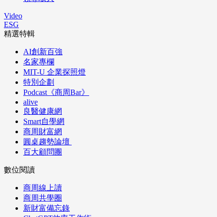
Video
ESG
精選特輯
AI創新百強
名家專欄
MIT-U 企業探照燈
特別企劃
Podcast《商周Bar》
alive
良醫健康網
Smart自學網
商周財富網
圓桌趨勢論壇
百大顧問團
數位閱讀
商周線上讀
商周共學圈
新財富備忘錄