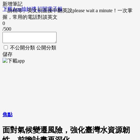
新增筆記
下載App抽好禮
訂閱電子報
「請稍等」英文別直接中翻英說please wait a minute！一次掌
握，常用的電話對談英文
0
/500
不公開分類
公開分類
儲存
焦點
面對氣候變遷風險，強化臺灣水資源韌
性、前瞻計畫再深化