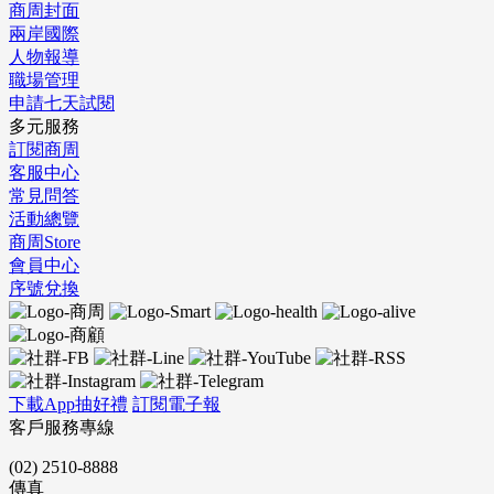
商周封面
兩岸國際
人物報導
職場管理
申請七天試閱
多元服務
訂閱商周
客服中心
常見問答
活動總覽
商周Store
會員中心
序號兌換
下載App抽好禮
訂閱電子報
客戶服務專線
(02) 2510-8888
傳真