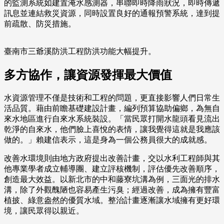
的監測系統如建置淹水感測器，串聯即時降雨狀況，即時傳遞
訊息並連結救災資源，同時設置良好的通報預警系統，達到提
前疏散、防災措施。
臺南市三爺溪防洪工程防洪功能大幅提升。
多方協作，讓資源發揮最大價值
水資源管理不僅是技術和工程的問題，更直接影響人們日常生
活品質。藉由前瞻基礎建設計畫，編列預算協助偏鄉，為無自
來水地區進行自來水系統裝設。「當民眾打開水龍頭看見流出
乾淨的自來水，他們臉上喜悅的表情，讓我覺得這就是我應該
做的。」賴建信表示，這是身為一個公務員很大的成就感。
改善水環境則由地方政府提出改善計畫，交以水利工程師與其
他專業學者成立輔導團、建立評核機制，評估優先改善順序，
創造最大效益。以新北市的中和藤寮坑溝為例，三面光的排水
溝，除了外觀醜陋也容易產生污臭；經過改善，成為擁有豐富
植披、綠意盎然的優質水域。整治計畫逐漸讓水域擁有更好環
境，讓民眾得以親近。