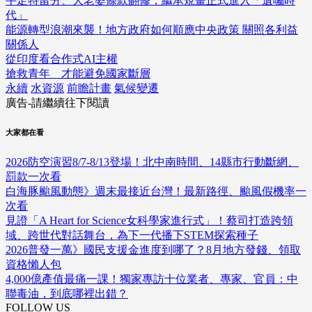
手足特留分、大老婆條款翻修，繼承規畫正式進入「遺囑時
代」
能源轉型浪潮來襲！地方政府如何順應中央政策 關照各利益
關係人
從印度看合作式AI主權
搶救青年 才能避免國家斷層
永續
水資源
前瞻計畫
氣候變遷
廣告-請繼續往下閱讀
大家都在看
2026防空演習8/7-8/13登場！北中南時間、14縣市行動斷網、
罰款一次看
白海豚颱風動態》週末最接近台灣！最新路徑、颱風假機率一
次看
見證「A Heart for Science女科學家進行式」！蔡司打造跨領
域、跨世代對話舞台，為下一代播下STEM探索種子
2026普發一萬》國民支援金進度到哪了？8月地方發錢、領取
資格懶人包
4,000億產值最痛一課！獨家專訪十位業者、專家、官員：中
聯毒油，到底哪裡出錯？
FOLLOW US