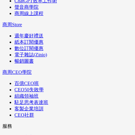
ChatGPT效率工作術
聲音商學院
商周線上課程
商周Store
週年慶好禮送
紙本訂閱優惠
數位訂閱優惠
電子雜誌(Zinio)
暢銷圖書
商周CEO學院
百億CEO班
CEO50失敗學
組織領袖班
駐足思考表達班
客製企業培訓
CEO社群
服務