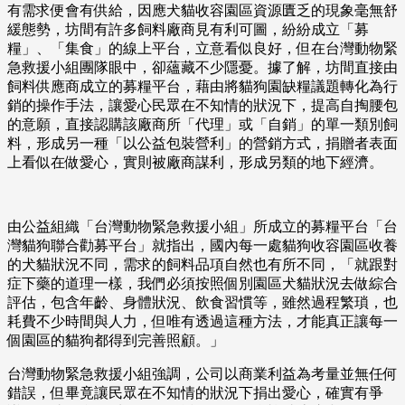
有需求便會有供給，因應犬貓收容園區資源匱乏的現象毫無舒
緩態勢，坊間有許多飼料廠商見有利可圖，紛紛成立「募
糧」、「集食」的線上平台，立意看似良好，但在台灣動物緊
急救援小組團隊眼中，卻蘊藏不少隱憂。據了解，坊間直接由
飼料供應商成立的募糧平台，藉由將貓狗園缺糧議題轉化為行
銷的操作手法，讓愛心民眾在不知情的狀況下，提高自掏腰包
的意願，直接認購該廠商所「代理」或「自銷」的單一類別飼
料，形成另一種「以公益包裝營利」的營銷方式，捐贈者表面
上看似在做愛心，實則被廠商謀利，形成另類的地下經濟。
由公益組織「台灣動物緊急救援小組」所成立的募糧平台「台
灣貓狗聯合勸募平台」就指出，國內每一處貓狗收容園區收養
的犬貓狀況不同，需求的飼料品項自然也有所不同，「就跟對
症下藥的道理一樣，我們必須按照個別園區犬貓狀況去做綜合
評估，包含年齡、身體狀況、飲食習慣等，雖然過程繁瑣，也
耗費不少時間與人力，但唯有透過這種方法，才能真正讓每一
個園區的貓狗都得到完善照顧。」
台灣動物緊急救援小組強調，公司以商業利益為考量並無任何
錯誤，但畢竟讓民眾在不知情的狀況下捐出愛心，確實有爭