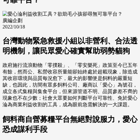
廣編企劃
2022/10/18
台灣動物緊急救援小組以非營利、合法透
明機制，讓民眾愛心確實幫助弱勢貓狗
政府施行流浪動物「零撲殺」、「零安樂死」政策至今已五年
有餘，然而公、私營收容所量能卻始終處於超載現象，除造成
其收容環境與品質每況愈下，最大的影響便是飼料的嚴重短
缺，也因此，坊間有眾多飼料公司、廠商以「愛心」為號召，
成立各式集糧與集食平台，但來源管道不明、品質參差不齊的
現象也不在少數；社會大眾要如何判斷平台可靠性、免於愛心
淪為商業利益收割的工具，成為眼前急需解決的一大課題。
飼料商自營募糧平台無絕對說服力，愛心
恐成謀利手段