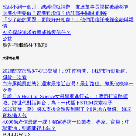
改組不到一個月，總經理就請辭⋯友達董事長親揭後續盤算
財產少需要做？資產難增值？信託高手關鍵4問答
「少了錢的問題，更能好好相處！」他們用信託兼顧金錢與親
情
AI公僕該追求效率或修復信任？
公益
廣告-請繼續往下閱讀
大家都在看
2026防空演習8/7-8/13登場！北中南時間、14縣市行動斷網、
罰款一次看
白海豚颱風動態》週末最接近台灣！最新路徑、颱風假機率一
次看
見證「A Heart for Science女科學家進行式」！蔡司打造跨領
域、跨世代對話舞台，為下一代播下STEM探索種子
2026普發一萬》國民支援金進度到哪了？8月地方發錢、領取
資格懶人包
4,000億產值最痛一課！獨家專訪十位業者、專家、官員：中
聯毒油，到底哪裡出錯？
FOLLOW US