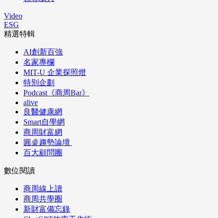
Video
ESG
精選特輯
AI創新百強
名家專欄
MIT-U 企業探照燈
特別企劃
Podcast《商周Bar》
alive
良醫健康網
Smart自學網
商周財富網
圓桌趨勢論壇
百大顧問團
數位閱讀
商周線上讀
商周共學圈
新財富備忘錄