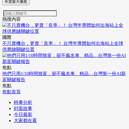
年度最大優惠
熱搜內容
國際
不只賣機台，更賣「良率」！ 台灣半導體如何出海站上全球
供應鏈關鍵位置
焦點
他們只用1/10時間致富，卻不瘋名車、精品…台灣第一份AI新
富關鍵報告
焦點
焦點首頁
時事分析
封面故事
今日最新
大家都在看