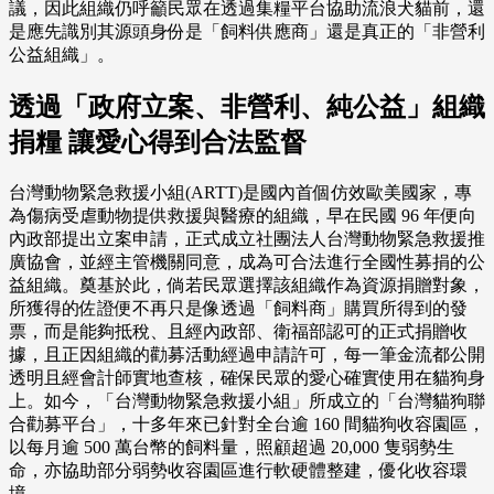
議，因此組織仍呼籲民眾在透過集糧平台協助流浪犬貓前，還
是應先識別其源頭身份是「飼料供應商」還是真正的「非營利
公益組織」。
透過「政府立案、非營利、純公益」組織
捐糧 讓愛心得到合法監督
台灣動物緊急救援小組(ARTT)是國內首個仿效歐美國家，專
為傷病受虐動物提供救援與醫療的組織，早在民國 96 年便向
內政部提出立案申請，正式成立社團法人台灣動物緊急救援推
廣協會，並經主管機關同意，成為可合法進行全國性募捐的公
益組織。奠基於此，倘若民眾選擇該組織作為資源捐贈對象，
所獲得的佐證便不再只是像透過「飼料商」購買所得到的發
票，而是能夠抵稅、且經內政部、衛福部認可的正式捐贈收
據，且正因組織的勸募活動經過申請許可，每一筆金流都公開
透明且經會計師實地查核，確保民眾的愛心確實使用在貓狗身
上。如今，「台灣動物緊急救援小組」所成立的「台灣貓狗聯
合勸募平台」，十多年來已針對全台逾 160 間貓狗收容園區，
以每月逾 500 萬台幣的飼料量，照顧超過 20,000 隻弱勢生
命，亦協助部分弱勢收容園區進行軟硬體整建，優化收容環
境。