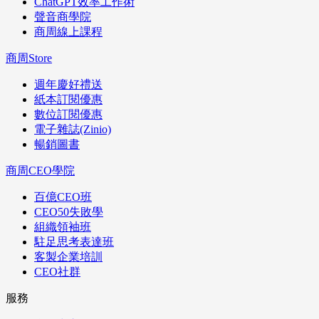
ChatGPT效率工作術
聲音商學院
商周線上課程
商周Store
週年慶好禮送
紙本訂閱優惠
數位訂閱優惠
電子雜誌(Zinio)
暢銷圖書
商周CEO學院
百億CEO班
CEO50失敗學
組織領袖班
駐足思考表達班
客製企業培訓
CEO社群
服務