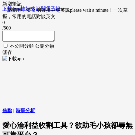
新增筆記
下載App抽好禮
訂閱電子報
「請稍等」英文別直接中翻英說please wait a minute！一次掌
握，常用的電話對談英文
0
/500
不公開分類
公開分類
儲存
焦點
|
時事分析
愛心淪利益收割工具？欲助毛小孩卻尋無
可靠平台？