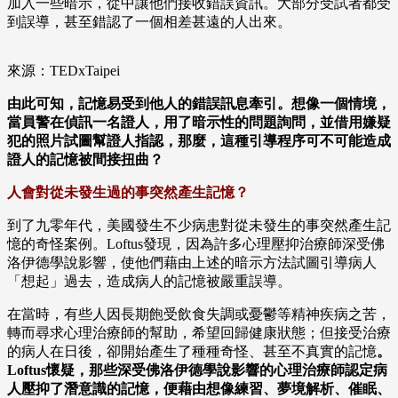
加入一些暗示，從中讓他們接收錯誤資訊。大部分受試者都受
到誤導，甚至錯認了一個相差甚遠的人出來。
來源：TEDxTaipei
由此可知，記憶易受到他人的錯誤訊息牽引。想像一個情境，
當員警在偵訊一名證人，用了暗示性的問題詢問，並借用嫌疑
犯的照片試圖幫證人指認，那麼，這種引導程序可不可能造成
證人的記憶被間接扭曲？
人會對從未發生過的事突然產生記憶？
到了九零年代，美國發生不少病患對從未發生的事突然產生記
憶的奇怪案例。Loftus發現，因為許多心理壓抑治療師深受佛
洛伊德學說影響，使他們藉由上述的暗示方法試圖引導病人
「想起」過去，造成病人的記憶被嚴重誤導。
在當時，有些人因長期飽受飲食失調或憂鬱等精神疾病之苦，
轉而尋求心理治療師的幫助，希望回歸健康狀態；但接受治療
的病人在日後，卻開始產生了種種奇怪、甚至不真實的記憶
。
Loftus懷疑，那些深受佛洛伊德學說影響的心理治療師認定病
人壓抑了潛意識的記憶，便藉由想像練習、夢境解析、催眠、