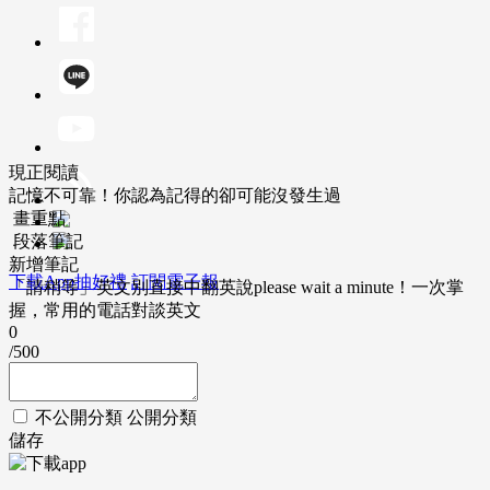
現正閱讀
記憶不可靠！你認為記得的卻可能沒發生過
畫重點
段落筆記
新增筆記
下載App抽好禮
訂閱電子報
「請稍等」英文別直接中翻英說please wait a minute！一次掌
握，常用的電話對談英文
0
/500
不公開分類
公開分類
儲存