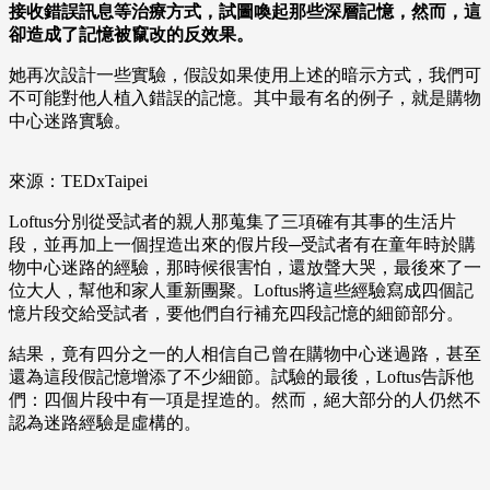
接收錯誤訊息等治療方式，試圖喚起那些深層記憶，然而，這
卻造成了記憶被竄改的反效果。
她再次設計一些實驗，假設如果使用上述的暗示方式，我們可
不可能對他人植入錯誤的記憶。其中最有名的例子，就是購物
中心迷路實驗。
來源：TEDxTaipei
Loftus分別從受試者的親人那蒐集了三項確有其事的生活片
段，並再加上一個捏造出來的假片段─受試者有在童年時於購
物中心迷路的經驗，那時候很害怕，還放聲大哭，最後來了一
位大人，幫他和家人重新團聚。Loftus將這些經驗寫成四個記
憶片段交給受試者，要他們自行補充四段記憶的細節部分。
結果，竟有四分之一的人相信自己曾在購物中心迷過路，甚至
還為這段假記憶增添了不少細節。試驗的最後，Loftus告訴他
們：四個片段中有一項是捏造的。然而，絕大部分的人仍然不
認為迷路經驗是虛構的。