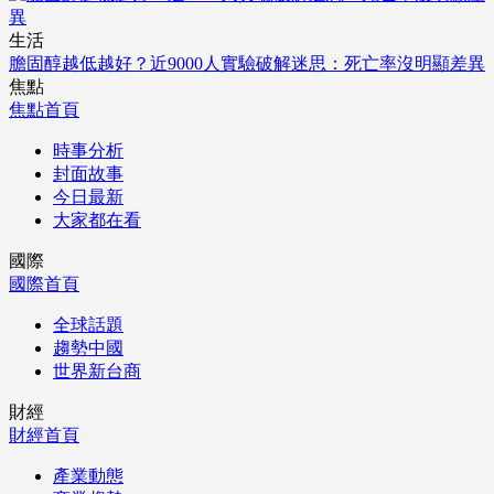
生活
膽固醇越低越好？近9000人實驗破解迷思：死亡率沒明顯差異
焦點
焦點首頁
時事分析
封面故事
今日最新
大家都在看
國際
國際首頁
全球話題
趨勢中國
世界新台商
財經
財經首頁
產業動態