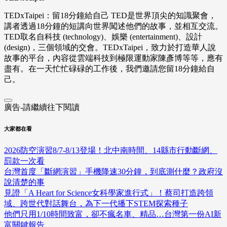
TEDxTaipei：留18分鐘給自己 TED是世界頂尖的知識聚會，
講者透過18分鐘的短講向世界闖述他們的故事，並相互交流。
TED取名自科技 (technology)、娛樂 (entertainment)、設計
(design)，三個領域的交會。TEDxTaipei，致力於打造華人說
故事的平台，內容從雲端科技到極限運動家陳彥博等等，應有
盡有。在一天忙忙碌碌的工作後，我們邀請您留18分鐘給自
己。
廣告-請繼續往下閱讀
大家都在看
2026防空演習8/7-8/13登場！北中南時間、14縣市行動斷網、
罰款一次看
台灣首度「斷網演習」手機降速30分鐘，到底測什麼？政府沒
說清楚的事
見證「A Heart for Science女科學家進行式」！蔡司打造跨領
域、跨世代對話舞台，為下一代播下STEM探索種子
他們只用1/10時間致富，卻不瘋名車、精品…台灣第一份AI新
富關鍵報告