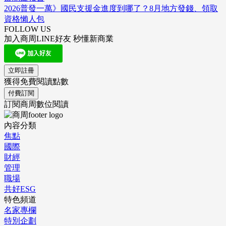
2026普發一萬》國民支援金進度到哪了？8月地方發錢、領取
資格懶人包
FOLLOW US
加入商周LINE好友 秒懂新商業
立即註冊
獲得免費閱讀點數
付費訂閱
訂閱商周數位閱讀
內容分類
焦點
國際
財經
管理
職場
共好ESG
特色頻道
名家專欄
特別企劃