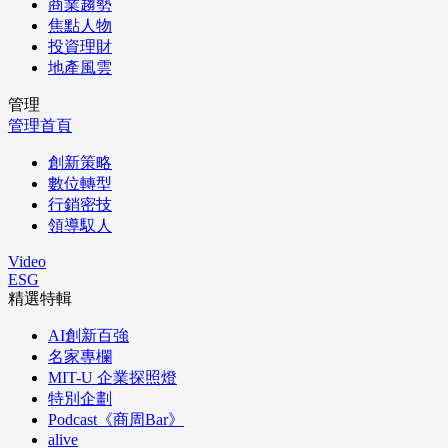
商業趨勢
焦點人物
投資理財
地產風雲
管理
管理首頁
創新策略
數位轉型
行銷密技
領導馭人
Video
ESG
精選特輯
AI創新百強
名家專欄
MIT-U 企業探照燈
特別企劃
Podcast《商周Bar》
alive