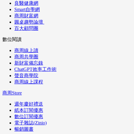
良醫健康網
Smart自學網
商周財富網
圓桌趨勢論壇
百大顧問團
數位閱讀
商周線上讀
商周共學圈
新財富備忘錄
ChatGPT效率工作術
聲音商學院
商周線上課程
商周Store
週年慶好禮送
紙本訂閱優惠
數位訂閱優惠
電子雜誌(Zinio)
暢銷圖書