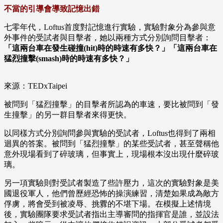
不當的引導會導致記憶出錯
七零年代，Loftus首度對記憶進行實驗，實驗對象分為參與意
外事件的受試者與目擊者，她以兩種方式分別詢問目擊者：
「這兩台車在發生碰撞(hit)時的時速有多快？」「這兩台車在
猛烈撞擊(smash)時的時速有多快？」
來源：TEDxTaipei
被問到「猛烈撞擊」的目擊者所認為的車速，要比被問到「發
生撞擊」的另一群目擊者來得更快。
以同樣方式分別詢問參與實驗的受試者，Loftus也得到了兩相
迴異的答案。被問到「猛烈撞擊」的某些受試者，甚至聲稱他
意外現場看到了碎玻璃，但事實上，現場根本沒出現什麼碎玻
璃。
另一項實驗則對受試者製造了些許壓力，這次的實驗對象是美
國退役軍人，他們曾歷經恐怖的操演練習，清楚如果成為敵方
俘虜，將會受到被凌辱、挑釁的不堪下場。在模擬上述情境
後，實驗團隊要求受試者指出主導審問的指揮官是誰，並設法