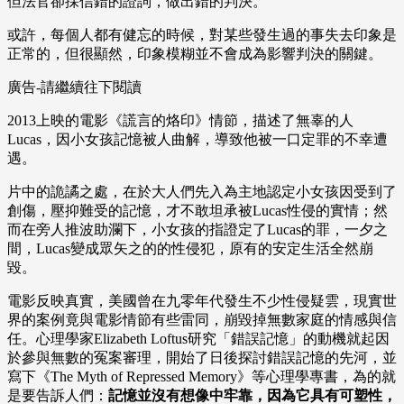
但法官卻採信錯的證詞，做出錯的判決。
或許，每個人都有健忘的時候，對某些發生過的事失去印象是
正常的，但很顯然，印象模糊並不會成為影響判決的關鍵。
廣告-請繼續往下閱讀
2013上映的電影《謊言的烙印》情節，描述了無辜的人
Lucas，因小女孩記憶被人曲解，導致他被一口定罪的不幸遭
遇。
片中的詭譎之處，在於大人們先入為主地認定小女孩因受到了
創傷，壓抑難受的記憶，才不敢坦承被Lucas性侵的實情；然
而在旁人推波助瀾下，小女孩的指證定了Lucas的罪，一夕之
間，Lucas變成眾矢之的的性侵犯，原有的安定生活全然崩
毀。
電影反映真實，美國曾在九零年代發生不少性侵疑雲，現實世
界的案例竟與電影情節有些雷同，崩毀掉無數家庭的情感與信
任。心理學家Elizabeth Loftus研究「錯誤記憶」的動機就起因
於參與無數的冤案審理，開始了日後探討錯誤記憶的先河，並
寫下《The Myth of Repressed Memory》等心理學專書，為的就
是要告訴人們：
記憶並沒有想像中牢靠，因為它具有可塑性，