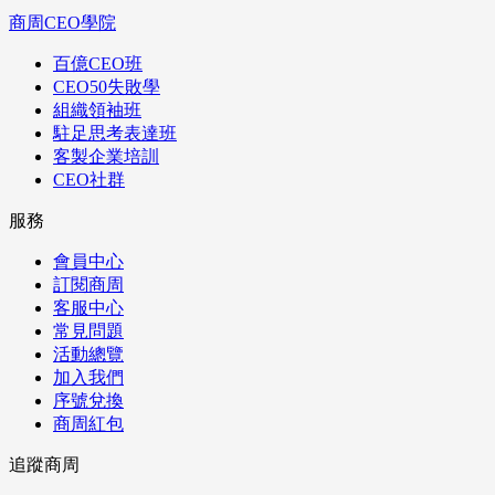
商周CEO學院
百億CEO班
CEO50失敗學
組織領袖班
駐足思考表達班
客製企業培訓
CEO社群
服務
會員中心
訂閱商周
客服中心
常見問題
活動總覽
加入我們
序號兌換
商周紅包
追蹤商周