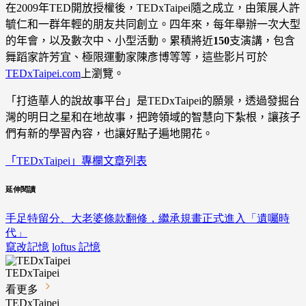
在
2009
年
TED
開放授權後，
TEDxTaipei
隨之成立，由策展人許
毓仁和一群年輕的朋友共同創立。四年來，每年舉辦一次大型
的年會，以及數次中、小型活動。累積將近
150
支演講，包含
舞蹈家許芳宜、極限運動家陳彥博等等，這些影片可於
TEDxTaipei.com
上瀏覽。
「打造華人的說故事平台」是
TEDxTaipei
的願景，透過發掘台
灣的明日之星和在地故事，把跨領域的智慧向下紮根，讓孩子
們有新的學習內容，也讓好點子遍地開花。
「TEDxTaipei」專欄文章列表
延伸閱讀
手足特留分、大老婆條款翻修，繼承規畫正式進入「遺囑時
代」
竄改記憶
loftus 記憶
TEDxTaipei
看更多
TEDxTaipei