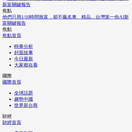
焦點
他們只用1/10時間致富，卻不瘋名車、精品…台灣第一份AI新
富關鍵報告
焦點
焦點首頁
時事分析
封面故事
今日最新
大家都在看
國際
國際首頁
全球話題
趨勢中國
世界新台商
財經
財經首頁