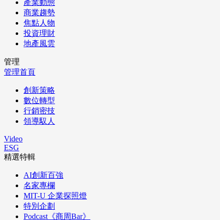
產業動態
商業趨勢
焦點人物
投資理財
地產風雲
管理
管理首頁
創新策略
數位轉型
行銷密技
領導馭人
Video
ESG
精選特輯
AI創新百強
名家專欄
MIT-U 企業探照燈
特別企劃
Podcast《商周Bar》