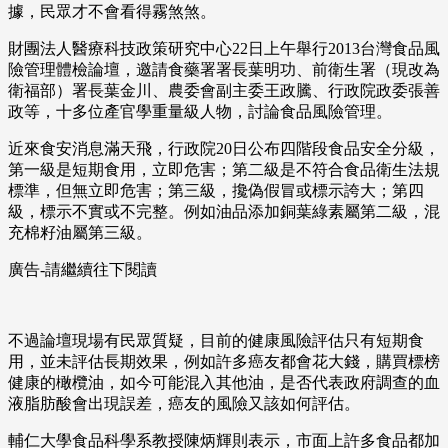
據，民眾才不會看得霧煞煞。
財團法人醫療科技政策研究中心22日上午舉行2013台灣食品風
險管理體檢論壇，邀請食藥署署長葉明功、前衛生署（現改為
衛福部）署長葉金川、農委會副主委王政騰、行政院政委張善
政等，十多位產官學重量級人物，討論食品風險管理。
近來食安消息滿天飛，行政院20日公布四階段食品安全分級，
第一級是短期食用，立即危害；第二級是不符合食品衛生法規
標準，但無立即危害；第三級，攙偽假冒或標示誇大；第四
級，標示不實或不完整。例如油品添加銅葉綠素屬第二級，混
充棉籽油屬第三級。
廣告-請繼續往下閱讀
不過論壇現場有民眾質疑，目前的健康風險評估只有短期食
用，並未評估長期效果，例如許多癌友都會花大錢，購買標榜
健康的橄欖油，如今可能混入其他油，是否代表政府調查的血
液脂肪酸會出現誤差，癌友的風險又該如何評估。
輔仁大學食品科學系教授陳炳輝則表示，市面上許多食品都加