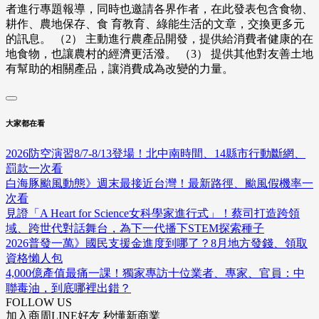
者進行專題報導，同時也邀請各界作者，在此發表包含食物、
耕作、農地保存、食 育教育、綠能生活的文章，交換更多元
的訊息。 （2） 主動進行農產品開發，提供給消費者健康的在
地食物，也讓農村的經濟更活潑。 （3） 提供其他對友善土地
有幫助的相關產品，讓消費成為改變的力量。
大家都在看
2026防空演習8/7-8/13登場！北中南時間、14縣市行動斷網、
罰款一次看
白海豚颱風動態》週末最接近台灣！最新路徑、颱風假機率一
次看
見證「A Heart for Science女科學家進行式」！蔡司打造跨領
域、跨世代對話舞台，為下一代播下STEM探索種子
2026普發一萬》國民支援金進度到哪了？8月地方發錢、領取
資格懶人包
4,000億產值最痛一課！獨家專訪十位業者、專家、官員：中
聯毒油，到底哪裡出錯？
FOLLOW US
加入商周LINE好友 秒懂新商業