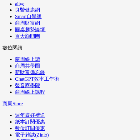
alive
良醫健康網
Smart自學網
商周財富網
圓桌趨勢論壇
百大顧問團
數位閱讀
商周線上讀
商周共學圈
新財富備忘錄
ChatGPT效率工作術
聲音商學院
商周線上課程
商周Store
週年慶好禮送
紙本訂閱優惠
數位訂閱優惠
電子雜誌(Zinio)