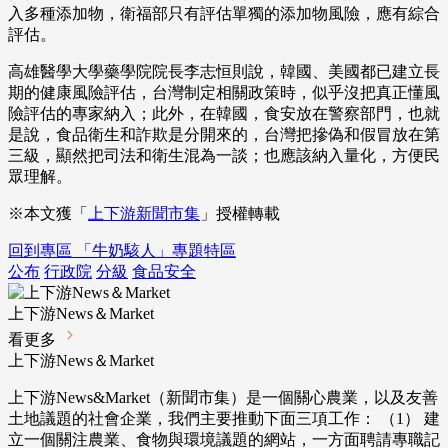
入多種添加物，衛福部只有評估單獨的添加物風險，應有綜合
評估。
高雄醫學大學藥學院院長李志恒則說，韓國、美國都已建立長
期的健康風險評估，台灣制定相關政策時，似乎沒把真正懂風
險評估的專家納入；此外，在韓國，食安放在警察部門，也就
是說，食品衛生和詐欺是分開來的，台灣把摻偽和假冒放在第
三級，顯然把司法和衛生混為一談；也應該納入量化，方便民
眾理解。
※本文獲「
上下游新聞市集
」授權轉載
回到專區 「牛奶駭人」專題特區
公布
行政院
分級
食品安全
上下游News＆Market
看更多
上下游News＆Market
上下游News&Market（新聞市集）是一個關心農業，以及友善
土地議題的社會企業，我們主要推動下面三項工作： （1） 建
立一個關注農業、食物與環境議題的網站，一方面聘請專職記