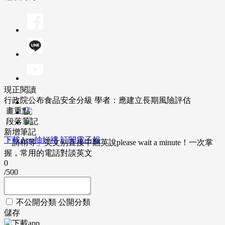
現正閱讀
行政院公布食品安全分級 學者：應建立長期風險評估
畫重點
段落筆記
新增筆記
下載App抽好禮
訂閱電子報
「請稍等」英文別直接中翻英說please wait a minute！一次掌
握，常用的電話對談英文
0
/500
不公開分類
公開分類
儲存