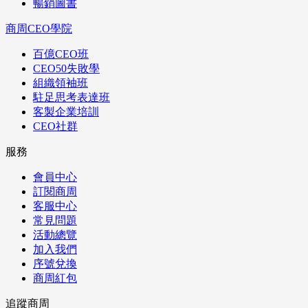
暢銷圖書
商周CEO學院
百億CEO班
CEO50失敗學
組織領袖班
駐足思考表達班
客製企業培訓
CEO社群
服務
會員中心
訂閱商周
客服中心
常見問題
活動總覽
加入我們
序號兌換
商周紅包
追蹤商周