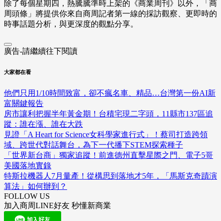
除了每個星期四，熱騰騰準時上架的《商業周刊》以外，「商
周頭條」將提供你來自商周記者第一線的採訪觀察、
更即時的
時事話題分析，與更深度的觀點分享。
廣告-請繼續往下閱讀
大家都在看
他們只用1/10時間致富，卻不瘋名車、精品…台灣第一份AI新
富關鍵報告
房市讓利把握半年黃金期！台積宅現二字頭，11縣市137區追
蹤：誰在漲、誰在大跌
見證「A Heart for Science女科學家進行式」！蔡司打造跨領
域、跨世代對話舞台，為下一代播下STEM探索種子
「世界新台商」獨家追蹤！前進德州直擊星際之門、電子5哥
美國落地實錄
特斯拉機器人7月量產！從構思到落地才5年，「馬斯克奇蹟演
算法」如何辦到？
FOLLOW US
加入商周LINE好友 秒懂新商業