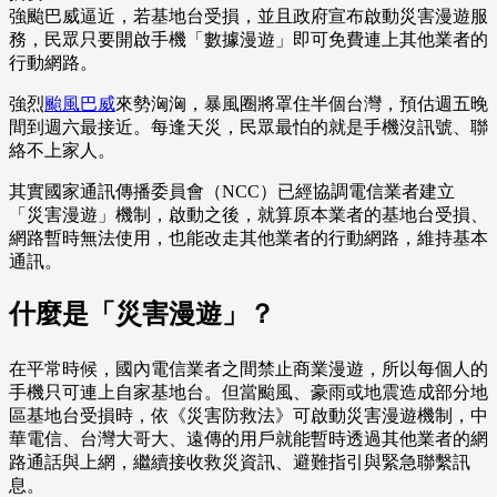
強颱巴威逼近，若基地台受損，並且政府宣布啟動災害漫遊服
務，民眾只要開啟手機「數據漫遊」即可免費連上其他業者的
行動網路。
強烈
颱風巴威
來勢洶洶，暴風圈將罩住半個台灣，預估週五晚
間到週六最接近。每逢天災，民眾最怕的就是手機沒訊號、聯
絡不上家人。
其實國家通訊傳播委員會（NCC）已經協調電信業者建立
「災害漫遊」機制，啟動之後，就算原本業者的基地台受損、
網路暫時無法使用，也能改走其他業者的行動網路，維持基本
通訊。
什麼是「災害漫遊」？
在平常時候，國內電信業者之間禁止商業漫遊，所以每個人的
手機只可連上自家基地台。但當颱風、豪雨或地震造成部分地
區基地台受損時，依《災害防救法》可啟動災害漫遊機制，中
華電信、台灣大哥大、遠傳的用戶就能暫時透過其他業者的網
路通話與上網，繼續接收救災資訊、避難指引與緊急聯繫訊
息。