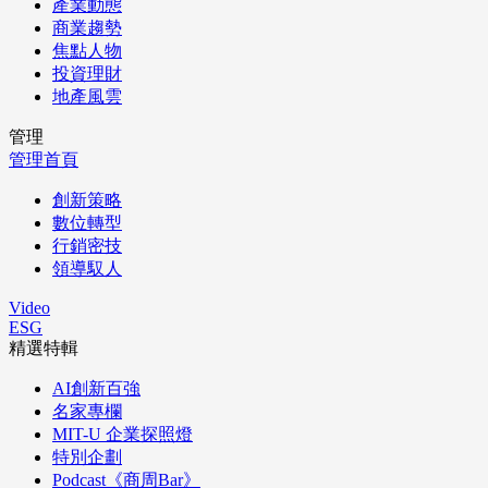
產業動態
商業趨勢
焦點人物
投資理財
地產風雲
管理
管理首頁
創新策略
數位轉型
行銷密技
領導馭人
Video
ESG
精選特輯
AI創新百強
名家專欄
MIT-U 企業探照燈
特別企劃
Podcast《商周Bar》