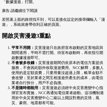
「數據漫遊」打開。
廣告-請繼續往下閱讀
若照著上面的路徑找不到，可以直接在設定的搜尋欄輸入「漫
遊」，系統就會帶你到正確的頁面。
開啟災害漫遊3重點
平常不用開：
災害漫遊只在政府宣布啟動的災害地區與
期間適用，平時不需打開。待宣布啟動時，再依指引開
啟數據漫遊即可。
不會被多收錢：
災害漫遊期間仍依原本的電信方案提供
服務，不會因此額外收取漫遊費用。NCC解釋，多數人
使用的是定額資費，只要用量沒超過上限，帳單金額不
會改變；至於業者之間互相漫遊所產生的成本，由電信
業者自行拆分，用戶不必負擔。
不是隨時都能用：
災害漫遊必須經中央災害應變中心指
揮官宣布實施，NCC再通知電信業者啟動。這項機制適
用於中央災害應變中心二級以上開設對應的災情，風
災、豪雨、地震都有可能。