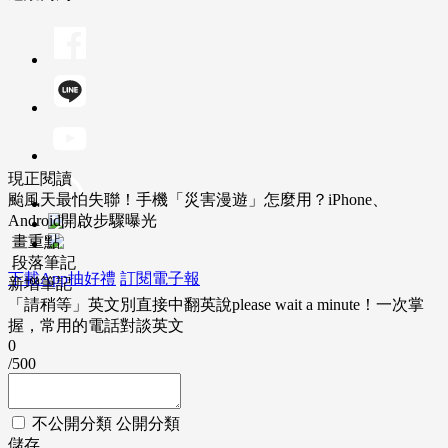
現正閱讀
颱風天最怕失聯！手機「災害漫遊」怎麼用？iPhone、
Android開啟步驟曝光
畫重點
段落筆記
下載App抽好禮
訂閱電子報
新增筆記
「請稍等」英文別直接中翻英說please wait a minute！一次掌
握，常用的電話對談英文
0
/500
不公開分類
公開分類
儲存