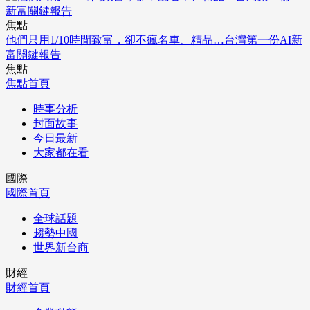
焦點
他們只用1/10時間致富，卻不瘋名車、精品…台灣第一份AI新
富關鍵報告
焦點
焦點首頁
時事分析
封面故事
今日最新
大家都在看
國際
國際首頁
全球話題
趨勢中國
世界新台商
財經
財經首頁