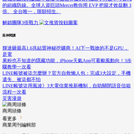
的組織防線。全球人資巨頭Mercer教你用 EVP 把留才效益翻 3
倍。 全台唯一，限額招生。
解鎖團隊3倍戰力
延伸閱讀
輝達砸最高1.6兆結盟神秘挖礦商！AI下一戰搶的不是GPU，
是電
果粉也不知道的隱藏功能，iPhone天氣App可看颱風動向！3步
驟教學一次看
LINE帳號被盜怎麼辦？官方自救懶人包：完成3大設定，手機
遺失、被盜都不怕
LINE帳號盜用風波》3大電信業推新機制，自助關閉語音信箱
流程一次看
災害漫遊
商周頭條
看更多
商業周刊編輯部