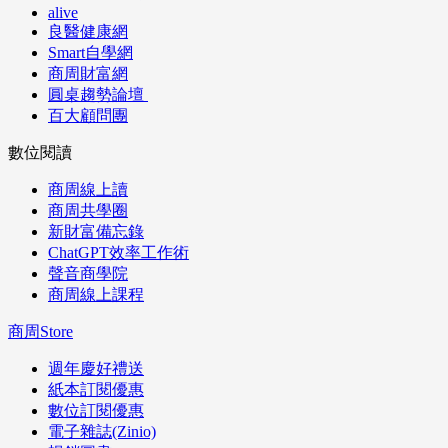
alive
良醫健康網
Smart自學網
商周財富網
圓桌趨勢論壇
百大顧問團
數位閱讀
商周線上讀
商周共學圈
新財富備忘錄
ChatGPT效率工作術
聲音商學院
商周線上課程
商周Store
週年慶好禮送
紙本訂閱優惠
數位訂閱優惠
電子雜誌(Zinio)