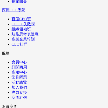
暢銷圖書
商周CEO學院
百億CEO班
CEO50失敗學
組織領袖班
駐足思考表達班
客製企業培訓
CEO社群
服務
會員中心
訂閱商周
客服中心
常見問題
活動總覽
加入我們
序號兌換
商周紅包
追蹤商周