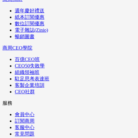
週年慶好禮送
紙本訂閱優惠
數位訂閱優惠
電子雜誌(Zinio)
暢銷圖書
商周CEO學院
百億CEO班
CEO50失敗學
組織領袖班
駐足思考表達班
客製企業培訓
CEO社群
服務
會員中心
訂閱商周
客服中心
常見問題