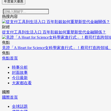
年度最大優惠
熱搜內容
財經
從支付工具到生活入口 百年彰銀如何重塑新世代金融關係？
焦點
見證「A Heart for Science女科學家進行式」！蔡司打
焦點
焦點首頁
時事分析
封面故事
今日最新
大家都在看
國際
國際首頁
全球話題