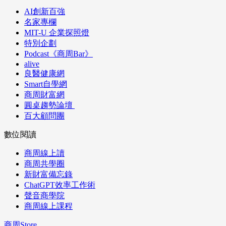
AI創新百強
名家專欄
MIT-U 企業探照燈
特別企劃
Podcast《商周Bar》
alive
良醫健康網
Smart自學網
商周財富網
圓桌趨勢論壇
百大顧問團
數位閱讀
商周線上讀
商周共學圈
新財富備忘錄
ChatGPT效率工作術
聲音商學院
商周線上課程
商周Store