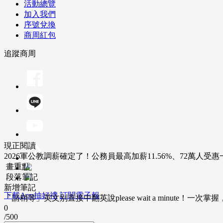
活動總覽
加入我們
序號兌換
商周紅包
追蹤商周
現正閱讀
2026軍公教調薪確定了！公務員最高加薪11.56%、72萬人受
畫重點
段落筆記
新增筆記
下載App抽好禮
訂閱電子報
「請稍等」英文別直接中翻英說please wait a minute！一
0
/500