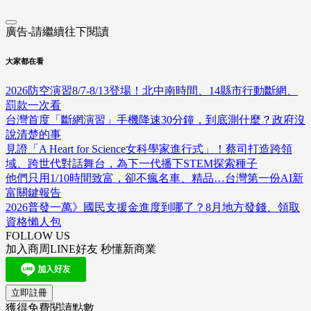
廣告-請繼續往下閱讀
大家都在看
2026防空演習8/7-8/13登場！北中南時間、14縣市行動斷網、
罰款一次看
台灣首度「斷網演習」手機降速30分鐘，到底測什麼？政府沒
說清楚的事
見證「A Heart for Science女科學家進行式」！蔡司打造跨領
域、跨世代對話舞台，為下一代播下STEM探索種子
他們只用1/10時間致富，卻不瘋名車、精品…台灣第一份AI新
富關鍵報告
2026普發一萬》國民支援金進度到哪了？8月地方發錢、領取
資格懶人包
FOLLOW US
加入商周LINE好友 秒懂新商業
立即註冊
獲得免費閱讀點數