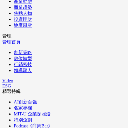
產業動態
商業趨勢
焦點人物
投資理財
地產風雲
管理
管理首頁
創新策略
數位轉型
行銷密技
領導馭人
Video
ESG
精選特輯
AI創新百強
名家專欄
MIT-U 企業探照燈
特別企劃
Podcast《商周Bar》