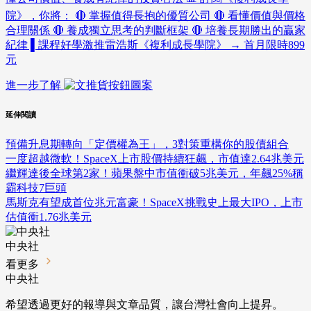
院》，你將： 🔴 掌握值得長抱的優質公司 🔴 看懂價值與價格
合理關係 🔴 養成獨立思考的判斷框架 🔴 培養長期勝出的贏家
紀律 ▌課程好學激推雷浩斯《複利成長學院》 → 首月限時899
元
進一步了解
延伸閱讀
預備升息期轉向「定價權為王」，3對策重構你的股債組合
一度超越微軟！SpaceX上市股價持續狂飆，市值達2.64兆美元
繼輝達後全球第2家！蘋果盤中市值衝破5兆美元，年飆25%稱
霸科技7巨頭
馬斯克有望成首位兆元富豪！SpaceX挑戰史上最大IPO，上市
估值衝1.76兆美元
中央社
看更多
中央社
希望透過更好的報導與文章品質，讓台灣社會向上提昇。