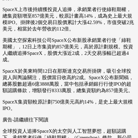
SpaceX上市後持續獲投資人追捧，承銷業者行使綠鞋期權，
總集資額增至857億美元，較原計畫高14%，成為史上最大規
模IPO。掛牌後2個交易日股價累計大漲42.59%，市值突破2兆
美元，相當於去年營收的112倍。
美國太空探索科技公司SpaceX公布新股承銷業者行使「綠鞋
期權」，12日上市集資約857億美元，高於原計劃規模。投資
人繼續追捧SpaceX，股價大漲近2成，2天交易漲幅已超過4
成。
SpaceX於美東時間12日在那斯達克交易所掛牌，吸引全球投
資人與輿論關注，股價當日收高約2成。SpaceX公布新聞稿，
總募股數超過6億3888萬股，當中包括承銷銀行行使IPO的超
額認購條款，增額發行8333萬股，總集資額約為857億美元。
SpaceX集資額較原計劃750億美元高約14%，是史上最大規模
IPO。
廣告-請繼續往下閱讀
全球投資人追捧SpaceX的太空與人工智慧夢想，超額認購
下，承銷業者行使「綠鞋期權」（Greenshoe）條款。新公司