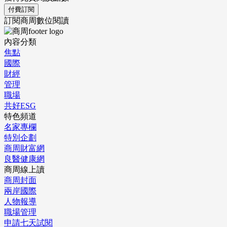
付費訂閱
訂閱商周數位閱讀
內容分類
焦點
國際
財經
管理
職場
共好ESG
特色頻道
名家專欄
特別企劃
商周財富網
良醫健康網
商周線上讀
商周封面
兩岸國際
人物報導
職場管理
申請七天試閱