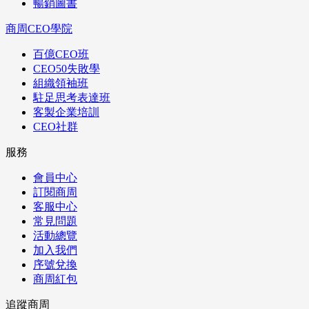
暢銷圖書
商周CEO學院
百億CEO班
CEO50失敗學
組織領袖班
駐足思考表達班
客製企業培訓
CEO社群
服務
會員中心
訂閱商周
客服中心
常見問題
活動總覽
加入我們
序號兌換
商周紅包
追蹤商周