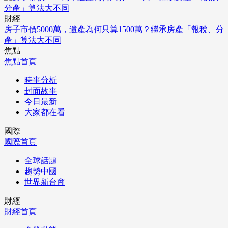
財經
房子市價5000萬，遺產為何只算1500萬？繼承房產「報稅、分
產」算法大不同
焦點
焦點首頁
時事分析
封面故事
今日最新
大家都在看
國際
國際首頁
全球話題
趨勢中國
世界新台商
財經
財經首頁