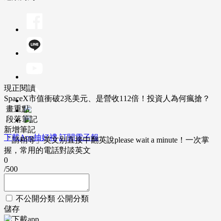
現正閱讀
SpaceX市值衝破2兆美元、是營收112倍！投資人為何瘋搶？
畫重點
段落筆記
新增筆記
下載App抽好禮
訂閱電子報
「請稍等」英文別直接中翻英說please wait a minute！一次掌
握，常用的電話對談英文
0
/500
不公開分類
公開分類
儲存