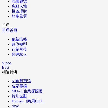
商業趨勢
焦點人物
投資理財
地產風雲
管理
管理首頁
創新策略
數位轉型
行銷密技
領導馭人
Video
ESG
精選特輯
AI創新百強
名家專欄
MIT-U 企業探照燈
特別企劃
Podcast《商周Bar》
alive