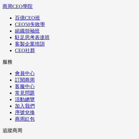
商周CEO學院
百億CEO班
CEO50失敗學
組織領袖班
駐足思考表達班
客製企業培訓
CEO社群
服務
會員中心
訂閱商周
客服中心
常見問題
活動總覽
加入我們
序號兌換
商周紅包
追蹤商周