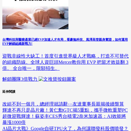
台灣科技與醫療產業已經EVP加速人才布局，看豪勉科技、風澤高管親身實證，如何運用
EVP解鎖組織新戰力!
迎戰非線性大缺工！首度引進世界級人才戰略，打造不可替代
的組織防線。全球人資巨頭Mercer教你用 EVP 把留才效益翻 3
倍。 全台唯一，限額招生。
解鎖團隊3倍戰力
延伸閱讀
改組不到一個月，總經理就請辭⋯友達董事長親揭後續盤算
輝達不再只是晶片廠！黃仁勳GTC揭5重點，攜手微軟重塑PC
超微迎戰輝達！蘇姿丰CES秀台積電2奈米加速器：AI效能將
暴漲1000倍
AI晶片大戰》Google自研TPU火了，為何讓聯發科股價噴發？