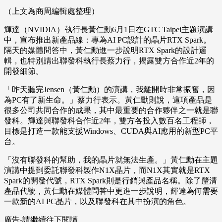
（上文為商周編輯處整理）
輝達（NVIDIA）執行長黃仁勳6月1日在GTC Taipei主題演講
中，宣布推出新產品線：專為AI PC設計的晶片RTX Spark。
隔天的媒體問答中，黃仁勳進一步說明RTX Spark的設計邏
輯，也特別請出聯發科執行長蔡力行，揭露雙方合作近2年的
開發細節。
「昨天聽完Jensen（黃仁勳）的演講，我離開時非常振奮，因
為PC有了新生命。」蔡力行表示。黃仁勳則說，這項產品是
很多公司共同合作的成果，其中最重要的合作夥伴之一就是聯
發科。輝達與聯發科合作近2年，雙方各投入數百名工程師，
目標是打造一款能支援Windows、CUDA與AI應用的新型PC平
台。
「沒有聯發科的幫助，我的晶片就無法生產。」黃仁勳在主題
演講中提到委託聯發科製作N1X晶片，而N1X其實就是RTX
Spark的開發代號，RTX Spark則是行銷與產品名稱。除了釐清
產品代號，黃仁勳在媒體問答中更進一步說明，輝達為何需要
一款新的AI PC晶片，以及聯發科在其中扮演的角色。
廣告-請繼續往下閱讀