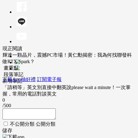
現正閱讀
輝達一顆晶片，震撼PC市場！黃仁勳揭密：我為何找聯發科
做RTX Spark？
畫重點
段落筆記
下載App抽好禮
訂閱電子報
新增筆記
「請稍等」英文別直接中翻英說please wait a minute！一次掌
握，常用的電話對談英文
0
/500
不公開分類
公開分類
儲存