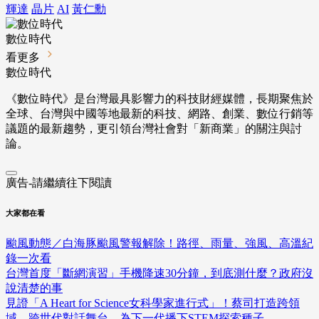
輝達
晶片
AI
黃仁勳
數位時代
看更多
數位時代
《數位時代》是台灣最具影響力的科技財經媒體，長期聚焦於
全球、台灣與中國等地最新的科技、網路、創業、數位行銷等
議題的最新趨勢，更引領台灣社會對「新商業」的關注與討
論。
廣告-請繼續往下閱讀
大家都在看
颱風動態／白海豚颱風警報解除！路徑、雨量、強風、高溫紀
錄一次看
台灣首度「斷網演習」手機降速30分鐘，到底測什麼？政府沒
說清楚的事
見證「A Heart for Science女科學家進行式」！蔡司打造跨領
域、跨世代對話舞台，為下一代播下STEM探索種子