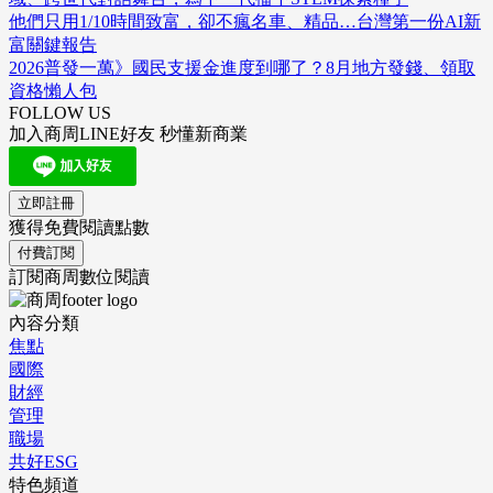
他們只用1/10時間致富，卻不瘋名車、精品…台灣第一份AI新
富關鍵報告
2026普發一萬》國民支援金進度到哪了？8月地方發錢、領取
資格懶人包
FOLLOW US
加入商周LINE好友 秒懂新商業
立即註冊
獲得免費閱讀點數
付費訂閱
訂閱商周數位閱讀
內容分類
焦點
國際
財經
管理
職場
共好ESG
特色頻道