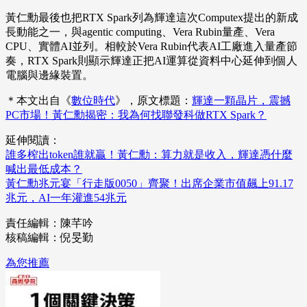
黃仁勳最後也把RTX Spark列為輝達這次Computex提出的新成
長動能之一，與agentic computing、Vera Rubin量產、Vera
CPU、實體AI並列。相較於Vera Rubin代表AI工廠進入量產節
奏，RTX Spark則顯示輝達正把AI運算從資料中心延伸到個人
電腦與邊緣裝置。
＊本文出自《
數位時代
》，原文標題：
輝達一顆晶片，震撼
PC市場！黃仁勳揭密：我為何找聯發科做RTX Spark？
延伸閱讀：
誰多榨出token誰就贏！黃仁勳：算力就是收入，輝達憑什麼
喊出最低成本？
黃仁勳兆元宴「行走版0050」齊聚！出席企業市值飆上91.17
兆元，AI一年灌進54兆元
責任編輯：陳芊吟
核稿編輯：倪旻勤
為您推薦