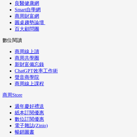
良醫健康網
Smart自學網
商周財富網
圓桌趨勢論壇
百大顧問團
數位閱讀
商周線上讀
商周共學圈
新財富備忘錄
ChatGPT效率工作術
聲音商學院
商周線上課程
商周Store
週年慶好禮送
紙本訂閱優惠
數位訂閱優惠
電子雜誌(Zinio)
暢銷圖書