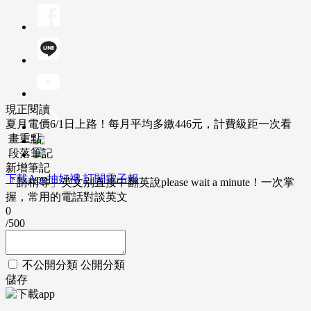
現正閱讀
夏月電價6/1日上路！每月平均多繳446元，計費級距一次看
畫重點
段落筆記
新增筆記
下載App抽好禮
訂閱電子報
「請稍等」英文別直接中翻英說please wait a minute！一次掌
握，常用的電話對談英文
0
/500
不公開分類
公開分類
儲存