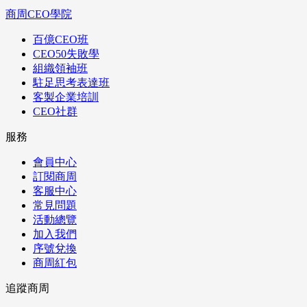
商周CEO學院
百億CEO班
CEO50失敗學
組織領袖班
駐足思考表達班
客製企業培訓
CEO社群
服務
會員中心
訂閱商周
客服中心
常見問題
活動總覽
加入我們
序號兌換
商周紅包
追蹤商周