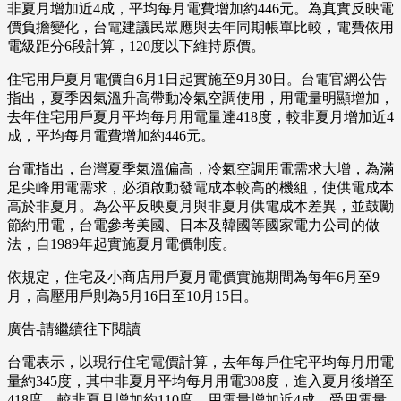
非夏月增加近4成，平均每月電費增加約446元。為真實反映電
價負擔變化，台電建議民眾應與去年同期帳單比較，電費依用
電級距分6段計算，120度以下維持原價。
住宅用戶夏月電價自6月1日起實施至9月30日。台電官網公告
指出，夏季因氣溫升高帶動冷氣空調使用，用電量明顯增加，
去年住宅用戶夏月平均每月用電量達418度，較非夏月增加近4
成，平均每月電費增加約446元。
台電指出，台灣夏季氣溫偏高，冷氣空調用電需求大增，為滿
足尖峰用電需求，必須啟動發電成本較高的機組，使供電成本
高於非夏月。為公平反映夏月與非夏月供電成本差異，並鼓勵
節約用電，台電參考美國、日本及韓國等國家電力公司的做
法，自1989年起實施夏月電價制度。
依規定，住宅及小商店用戶夏月電價實施期間為每年6月至9
月，高壓用戶則為5月16日至10月15日。
廣告-請繼續往下閱讀
台電表示，以現行住宅電價計算，去年每戶住宅平均每月用電
量約345度，其中非夏月平均每月用電308度，進入夏月後增至
418度，較非夏月增加約110度，用電量增加近4成。受用電量