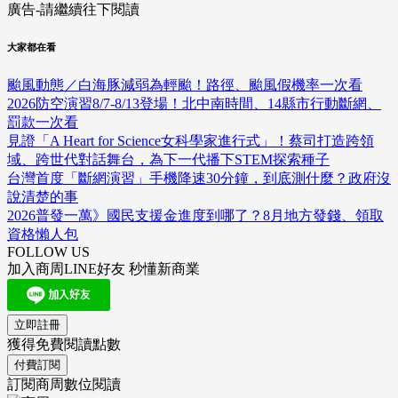
廣告-請繼續往下閱讀
大家都在看
颱風動態／白海豚減弱為輕颱！路徑、颱風假機率一次看
2026防空演習8/7-8/13登場！北中南時間、14縣市行動斷網、
罰款一次看
見證「A Heart for Science女科學家進行式」！蔡司打造跨領
域、跨世代對話舞台，為下一代播下STEM探索種子
台灣首度「斷網演習」手機降速30分鐘，到底測什麼？政府沒
說清楚的事
2026普發一萬》國民支援金進度到哪了？8月地方發錢、領取
資格懶人包
FOLLOW US
加入商周LINE好友 秒懂新商業
立即註冊
獲得免費閱讀點數
付費訂閱
訂閱商周數位閱讀