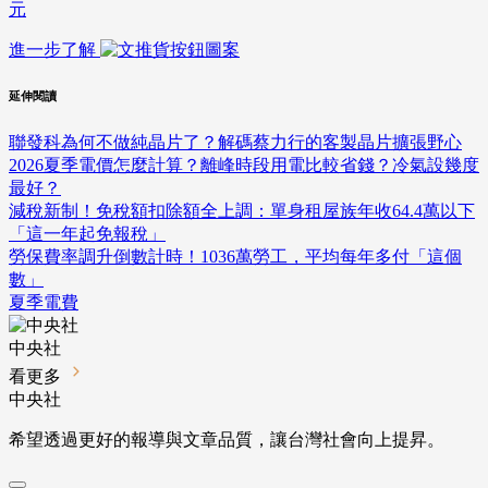
元
進一步了解
延伸閱讀
聯發科為何不做純晶片了？解碼蔡力行的客製晶片擴張野心
2026夏季電價怎麼計算？離峰時段用電比較省錢？冷氣設幾度
最好？
減稅新制！免稅額扣除額全上調：單身租屋族年收64.4萬以下
「這一年起免報稅」
勞保費率調升倒數計時！1036萬勞工，平均每年多付「這個
數」
夏季電費
中央社
看更多
中央社
希望透過更好的報導與文章品質，讓台灣社會向上提昇。