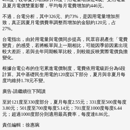
及夏月電價雙重影響，平均每月電費增加約446元。
不過，台電分析，其中326元、約73%，是因用電量增加所
致，真正因夏月電價費率調整而增加的金額約120元，占
27%。
台電指出，由於用電量與電價同步提高，民眾容易產生「電費
變貴」的感受，若將帳單與上一期相比，可能因季節因素出現
較大差距，若與去年同期帳單比較，則較能反映實際電價負擔
變化。
根據台電公布的住宅累進電價制度，電費依用電級距分為6段
計算。其中基礎民生用電的120度以下部分，夏月與非夏月每
度均維持1.78元不變。
廣告-請繼續往下閱讀
至於121度至330度部分，夏月每度2.55元；331度至500度每度
3.80元；501度至700度每度5.14元；701度至1000度每度6.44
元；超過1000度部分則適用最高費率，每度達8.86元。
責任編輯：徐惠琬