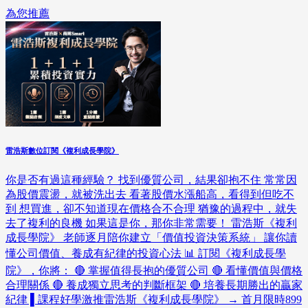
為您推薦
雷浩斯數位訂閱《複利成長學院》
你是否有過這種經驗？ 找到優質公司，結果卻抱不住 常常因
為股價震盪，就被洗出去 看著股價水漲船高，看得到但吃不
到 想買進，卻不知道現在價格合不合理 猶豫的過程中，就失
去了複利的良機 如果這是你，那你非常需要！ 雷浩斯《複利
成長學院》 老師逐月陪你建立「價值投資決策系統」 讓你讀
懂公司價值、養成有紀律的投資心法 📊 訂閱《複利成長學
院》，你將： 🔴 掌握值得長抱的優質公司 🔴 看懂價值與價格
合理關係 🔴 養成獨立思考的判斷框架 🔴 培養長期勝出的贏家
紀律 ▌課程好學激推雷浩斯《複利成長學院》 → 首月限時899