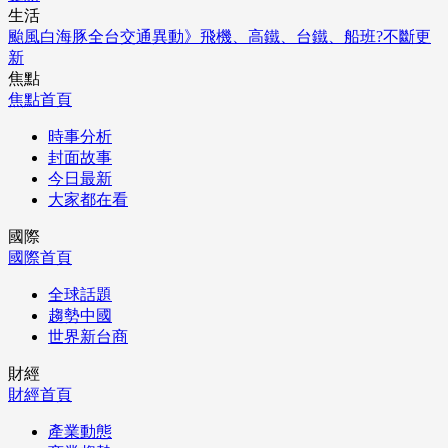
生活
颱風白海豚全台交通異動》飛機、高鐵、台鐵、船班?不斷更
新
焦點
焦點首頁
時事分析
封面故事
今日最新
大家都在看
國際
國際首頁
全球話題
趨勢中國
世界新台商
財經
財經首頁
產業動態