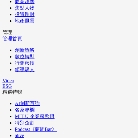
商業趨勢
焦點人物
投資理財
地產風雲
管理
管理首頁
創新策略
數位轉型
行銷密技
領導馭人
Video
ESG
精選特輯
AI創新百強
名家專欄
MIT-U 企業探照燈
特別企劃
Podcast《商周Bar》
alive