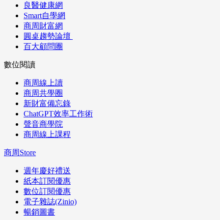
良醫健康網
Smart自學網
商周財富網
圓桌趨勢論壇
百大顧問團
數位閱讀
商周線上讀
商周共學圈
新財富備忘錄
ChatGPT效率工作術
聲音商學院
商周線上課程
商周Store
週年慶好禮送
紙本訂閱優惠
數位訂閱優惠
電子雜誌(Zinio)
暢銷圖書