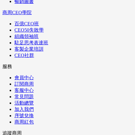
暢銷圖書
商周CEO學院
百億CEO班
CEO50失敗學
組織領袖班
駐足思考表達班
客製企業培訓
CEO社群
服務
會員中心
訂閱商周
客服中心
常見問題
活動總覽
加入我們
序號兌換
商周紅包
追蹤商周