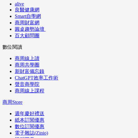
alive
良醫健康網
Smart自學網
商周財富網
圓桌趨勢論壇
百大顧問團
數位閱讀
商周線上讀
商周共學圈
新財富備忘錄
ChatGPT效率工作術
聲音商學院
商周線上課程
商周Store
週年慶好禮送
紙本訂閱優惠
數位訂閱優惠
電子雜誌(Zinio)