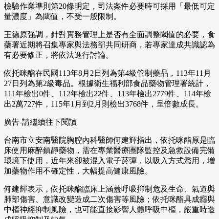
檢驗作業準則第20條明定，司法案件必要時可採用「最低可定
量濃度」為閾值，不受一般限制。
王德原強調，針對實務管理上是否有全面調整閾值的必要，食
藥署近期將召集專家與法務部共同研商，若專家達成共識認為
有必要修正，將依法進行討論。
依托咪酯在民國113年8月2日列為第4級管制藥品，113年11月
27日列為第2級毒品。根據衛生福利部食品藥物管理署統計，
111年檢出0件、112年檢出22件、113年檢出2779件、114年檢
出2萬727件，115年1月到2月則檢出3768件，呈倍數成長。
廣告-請繼續往下閱讀
台南市立安南醫院胸腔內科醫師何建輝指出，依托咪酯原是臨
床使用麻醉鎮靜藥物，需在專業醫療團隊監控及急救設備完備
環境下使用，近年來卻被混入電子菸彈，以吸入方式濫用，增
加藥物作用不確定性，大幅提高健康風險。
何建輝表示，依托咪酯臨床上涵蓋呼吸抑制危及生命、氣道與
肺部傷害、意識改變造成二次傷害等風險；依托咪酯具成癮與
中樞神經抑制風險，也可能直接影響人體呼吸中樞，嚴重時造