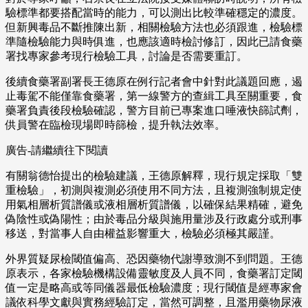
驗標準都要搭配當時的能力，可以測出比較準確穩定的濃度。
但新興毒品不斷推陳出新，相關檢驗方法也必須跟進，檢驗標
準隨檢驗能力與時俱進，也應該適時檢討修訂，因此已請食藥
署找專家參考現行檢驗工具，討論是否需要重訂。
後續食藥署副署長王德原在例行記者會中針對此議題回應，遏
止毒駕不能僅靠食藥署，第一線警方的查緝工具至關重要，食
藥署負責後段檢驗確認，警方目前已專案進口唾液快篩試劑，
供員警在臨檢現場即時篩檢，提升執法效率。
廣告-請繼續往下閱讀
有關翁德怡提出的檢驗建議，王德原解釋，現行規定採取「雙
重檢驗」，初測與複測必須使用不同方法，且複測強制規定使
用氣相層析質譜儀或液相層析質譜儀，以確保結果精確，避免
偽陰性或偽陽性；由於毒品分級與施用量涉及行政處分或刑事
移送，對當事人自由權益影響重大，檢驗必須極其嚴謹。
外界質疑尿檢閾值偏高、恐因藥物代謝導致測不到問題。王德
原表示，各家檢驗機構設備靈敏度及人員不同，食藥署訂定閾
值一定是略高或等同儀器最低檢驗濃度；現行閾值是經專家會
議依科學文獻與實務經驗訂定，當然可調整，且濫用藥物尿液