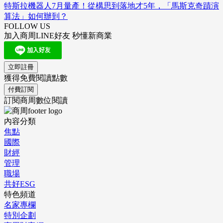
特斯拉機器人7月量產！從構思到落地才5年，「馬斯克奇蹟演
算法」如何辦到？
FOLLOW US
加入商周LINE好友 秒懂新商業
立即註冊
獲得免費閱讀點數
付費訂閱
訂閱商周數位閱讀
內容分類
焦點
國際
財經
管理
職場
共好ESG
特色頻道
名家專欄
特別企劃