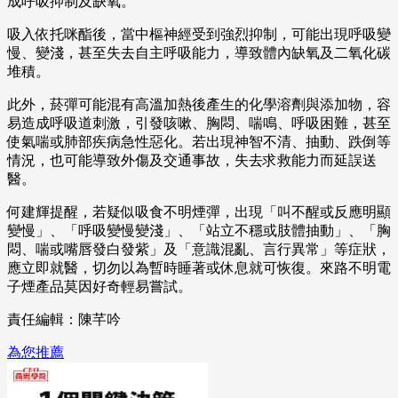
成呼吸抑制及缺氧。
吸入依托咪酯後，當中樞神經受到強烈抑制，可能出現呼吸變
慢、變淺，甚至失去自主呼吸能力，導致體內缺氧及二氧化碳
堆積。
此外，菸彈可能混有高溫加熱後產生的化學溶劑與添加物，容
易造成呼吸道刺激，引發咳嗽、胸悶、喘鳴、呼吸困難，甚至
使氣喘或肺部疾病急性惡化。若出現神智不清、抽動、跌倒等
情況，也可能導致外傷及交通事故，失去求救能力而延誤送
醫。
何建輝提醒，若疑似吸食不明煙彈，出現「叫不醒或反應明顯
變慢」、「呼吸變慢變淺」、「站立不穩或肢體抽動」、「胸
悶、喘或嘴唇發白發紫」及「意識混亂、言行異常」等症狀，
應立即就醫，切勿以為暫時睡著或休息就可恢復。來路不明電
子煙產品莫因好奇輕易嘗試。
責任編輯：陳芊吟
為您推薦