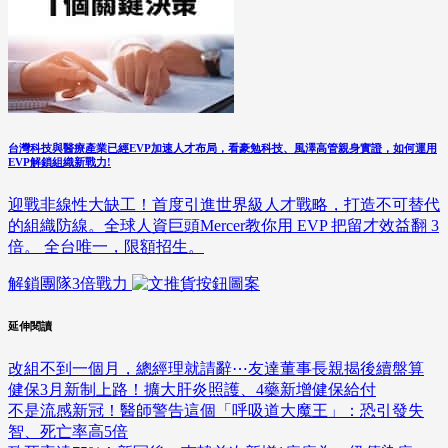
台灣科技與醫療產業已經EVP加速人才布局，看豪勉科技、風澤高管親身實證，如何運用
EVP解鎖組織新戰力!
迎戰非線性大缺工！首度引進世界級人才戰略，打造不可替代
的組織防線。全球人資巨頭Mercer教你用 EVP 把留才效益翻 3
倍。 全台唯一，限額招生。
解鎖團隊3倍戰力
延伸閱讀
改組不到一個月，總經理就請辭⋯友達董事長親揭後續盤算
健保3月新制上路！擴大肝炎照護、4藥新增健保給付
不是流感新冠！醫師警告這個「呼吸道大魔王」：恐引發失
智、死亡率高5倍