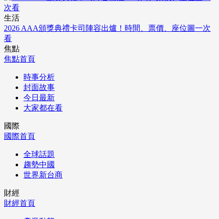
生活
2026 AAA頒獎典禮卡司陣容出爐！時間、票價、座位圖一次
看
焦點
焦點首頁
時事分析
封面故事
今日最新
大家都在看
國際
國際首頁
全球話題
趨勢中國
世界新台商
財經
財經首頁