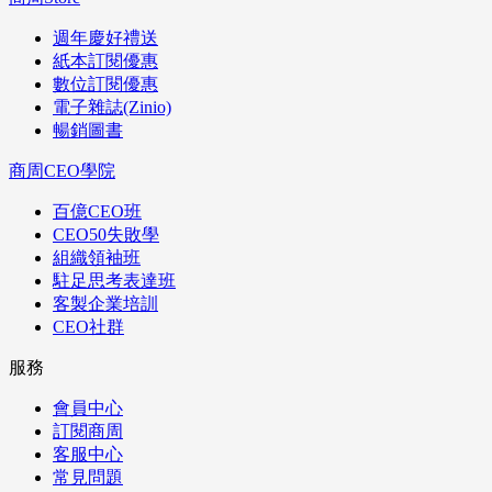
週年慶好禮送
紙本訂閱優惠
數位訂閱優惠
電子雜誌(Zinio)
暢銷圖書
商周CEO學院
百億CEO班
CEO50失敗學
組織領袖班
駐足思考表達班
客製企業培訓
CEO社群
服務
會員中心
訂閱商周
客服中心
常見問題