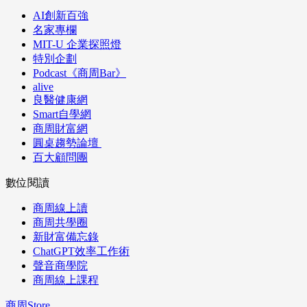
AI創新百強
名家專欄
MIT-U 企業探照燈
特別企劃
Podcast《商周Bar》
alive
良醫健康網
Smart自學網
商周財富網
圓桌趨勢論壇
百大顧問團
數位閱讀
商周線上讀
商周共學圈
新財富備忘錄
ChatGPT效率工作術
聲音商學院
商周線上課程
商周Store