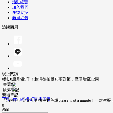
活動總覽
加入我們
序號兌換
商周紅包
追蹤商周
現正閱讀
0到18歲月領5千！賴清德拍板18項對策，產假增至12周
畫重點
段落筆記
新增筆記
下載App抽好禮
訂閱電子報
「請稍等」英文別直接中翻英說please wait a minute！一
0
/500