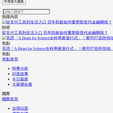
年度最大優惠
熱搜內容
財經
從支付工具到生活入口 百年彰銀如何重塑新世代金融關係？
焦點
見證「A Heart for Science女科學家進行式」！蔡司打
焦點
焦點首頁
時事分析
封面故事
今日最新
大家都在看
國際
國際首頁
全球話題