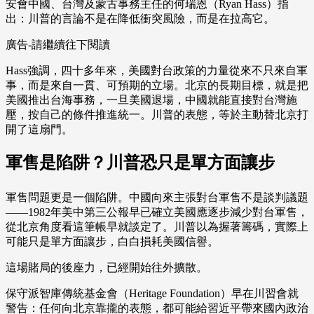
安會中國、台灣及蒙古事務主任的何瑞恩（Ryan Hass）指
出：川普的言論不是在降低衝突風險，而是在拉高它。
廣告-請繼續往下閱讀
Hass強調，四十多年來，美國對台政策的力量從來不只來自軍
事，而是來自一貫、可預期的立場。北京的長期目標，就是把
美國推出台海事務，一旦美國退場，中國就能直接對台灣施
壓，按自己的條件推進統一。川普的表態，等於主動替北京打
開了這扇門。
軍售是陷阱？川普恐只是單方面讓步
軍售問題更是一個陷阱。中國向來主張對台軍售不是談判議題
——1982年美中第三公報早已確立美國應逐步減少對台軍售，
從北京角度看這筆帳早就談定了。川普以為握著籌碼，實際上
可能只是單方面讓步，白白損耗美國信譽。
這場賭局的後座力，已經開始往外擴散。
保守派智庫傳統基金會（Heritage Foundation）早在川習會就
警告：任何向北京靠攏的表態，都可能給習近平帶來國內政治