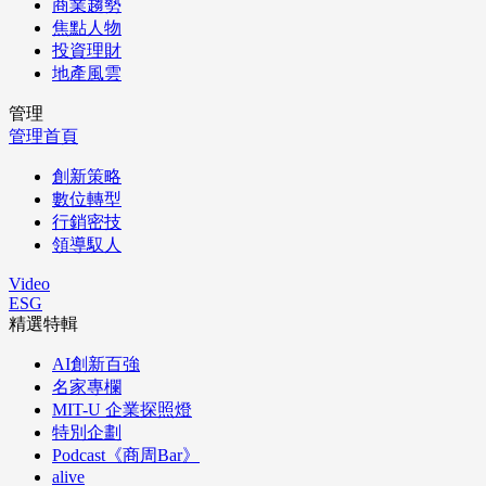
商業趨勢
焦點人物
投資理財
地產風雲
管理
管理首頁
創新策略
數位轉型
行銷密技
領導馭人
Video
ESG
精選特輯
AI創新百強
名家專欄
MIT-U 企業探照燈
特別企劃
Podcast《商周Bar》
alive