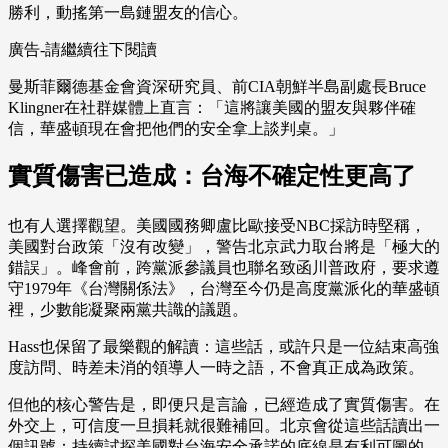
勝利，動搖第一島鏈盟友的信心。
廣告-請繼續往下閱讀
曼斯菲爾德基金會資深研究員、前CIA朝鮮半島副處長Bruce
Klingner在社群媒體上直言：「這將讓美國的盟友與夥伴確
信，華盛頓現在會把他們的安全拿上談判桌。」
實質傷害已造成：台海不確定性更高了
也有人選擇觀望。美國國務卿盧比歐接受NBC採訪時堅稱，
美國對台政策「沒有改變」，警告北京武力取台將是「極大的
錯誤」。峰會前，跨黨派參議員也聯名致函川普政府，要求遵
守1979年《台灣關係法》，台灣至今仍是高度黨派化的華盛頓
裡，少數能凝聚兩黨共識的議題。
Hass也保留了最樂觀的解讀：這些話，或許只是一位結束高強
度訪問、時差未消的領導人一時之語，不會真正成為政策。
但他的核心警告是，即便只是言論，已經造成了實質傷害。在
外交上，可信度一旦損耗就很難補回。北京會從這些話讀出一
個訊號：持續試探美國對台海安全承諾的底線是有利可圖的。