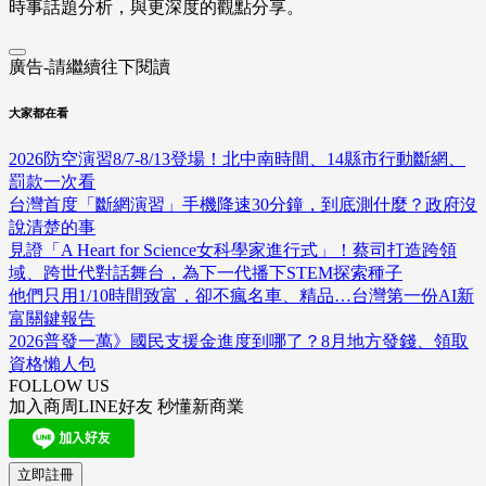
時事話題分析，與更深度的觀點分享。
廣告-請繼續往下閱讀
大家都在看
2026防空演習8/7-8/13登場！北中南時間、14縣市行動斷網、
罰款一次看
台灣首度「斷網演習」手機降速30分鐘，到底測什麼？政府沒
說清楚的事
見證「A Heart for Science女科學家進行式」！蔡司打造跨領
域、跨世代對話舞台，為下一代播下STEM探索種子
他們只用1/10時間致富，卻不瘋名車、精品…台灣第一份AI新
富關鍵報告
2026普發一萬》國民支援金進度到哪了？8月地方發錢、領取
資格懶人包
FOLLOW US
加入商周LINE好友 秒懂新商業
立即註冊