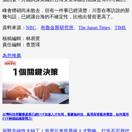
峰會煙硝尚未散去，但有一件事已經清楚：川普在專訪說的那
幾句話，已經讓台海的不確定性，比他出發前更高了。
資料來源：
NBC
、
布魯金斯研究所
、
The Japan Times
、
TIME
核稿編輯：林易萱
責任編輯：查慧瑛
為您推薦
台灣科技與醫療產業已經EVP加速人才布局，看豪勉科技、風澤高管親身實證，如何運用
EVP解鎖組織新戰力!
迎戰非線性大缺工！首度引進世界級人才戰略，打造不可替代