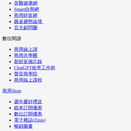
良醫健康網
Smart自學網
商周財富網
圓桌趨勢論壇
百大顧問團
數位閱讀
商周線上讀
商周共學圈
新財富備忘錄
ChatGPT效率工作術
聲音商學院
商周線上課程
商周Store
週年慶好禮送
紙本訂閱優惠
數位訂閱優惠
電子雜誌(Zinio)
暢銷圖書