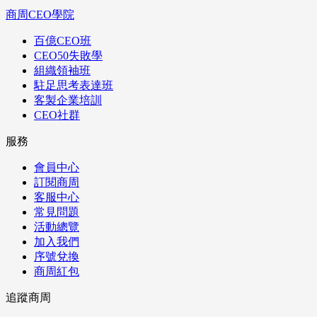
商周CEO學院
百億CEO班
CEO50失敗學
組織領袖班
駐足思考表達班
客製企業培訓
CEO社群
服務
會員中心
訂閱商周
客服中心
常見問題
活動總覽
加入我們
序號兌換
商周紅包
追蹤商周