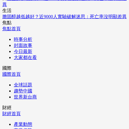
生活
膽固醇越低越好？近9000人實驗破解迷思：死亡率沒明顯差異
焦點
焦點首頁
時事分析
封面故事
今日最新
大家都在看
國際
國際首頁
全球話題
趨勢中國
世界新台商
財經
財經首頁
產業動態