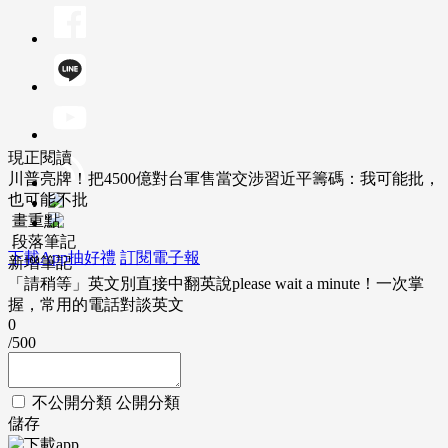
現正閱讀
川普亮牌！把4500億對台軍售當交涉習近平籌碼：我可能批，
也可能不批
畫重點
段落筆記
下載App抽好禮
訂閱電子報
新增筆記
「請稍等」英文別直接中翻英說please wait a minute！一次掌
握，常用的電話對談英文
0
/500
不公開分類
公開分類
儲存