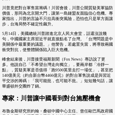
川普竟把對台軍售當籌碼！川習會後，川普公開質疑美軍協防
價值，形同為北京開大門，讓第一島鏈盟友面臨信心危機。專
家指出，川普的言論不只拉高衝突風險，恐怕也只是單方面讓
步，台海局勢不確定性飆升。
5月14日，美國總統川普踏進北京人民大會堂，話還沒說幾
句，中國國家主席習近平就直接點名了台灣。「台灣問題是中
美關係中最重要的議題。」他警告，若處置失當，將導致兩國
衝突對抗，使整體關係陷入巨大危機。
峰會結束後，川普接受福斯新聞（Fox News）專訪說了更
多。他說自己「不希望台灣走向獨立」，要兩岸都「冷靜一
點」，質疑美軍是否值得「跑9500英里去打一場仗」，甚至把
140億美元（約合新台幣4466億元）的對台軍售說成是與習近
平交涉的籌碼：「我可能批，也可能不批。」短短幾句話，讓
華盛頓外交圈炸了鍋。
專家：川普讓中國看到對台施壓機會
布魯金斯研究所約翰・桑頓中國中心主任、曾任歐巴馬政府國