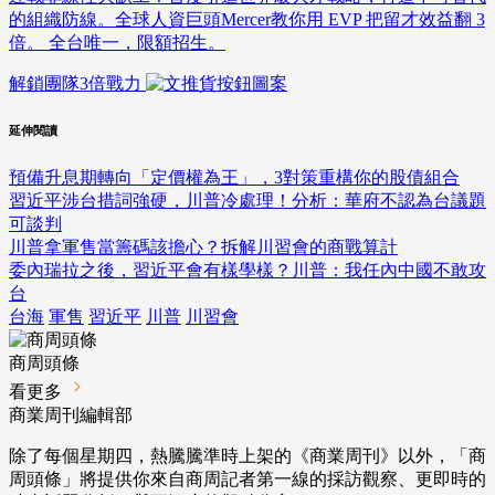
的組織防線。全球人資巨頭Mercer教你用 EVP 把留才效益翻 3
倍。 全台唯一，限額招生。
解鎖團隊3倍戰力
延伸閱讀
預備升息期轉向「定價權為王」，3對策重構你的股債組合
習近平涉台措詞強硬，川普冷處理！分析：華府不認為台議題
可談判
川普拿軍售當籌碼該擔心？拆解川習會的商戰算計
委內瑞拉之後，習近平會有樣學樣？川普：我任內中國不敢攻
台
台海
軍售
習近平
川普
川習會
商周頭條
看更多
商業周刊編輯部
除了每個星期四，熱騰騰準時上架的《商業周刊》以外，「商
周頭條」將提供你來自商周記者第一線的採訪觀察、
更即時的