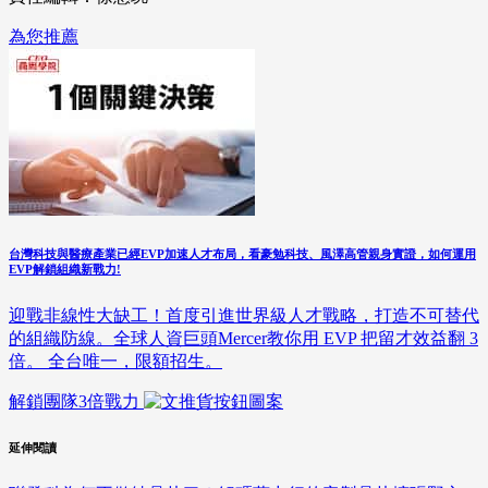
為您推薦
台灣科技與醫療產業已經EVP加速人才布局，看豪勉科技、風澤高管親身實證，如何運用
EVP解鎖組織新戰力!
迎戰非線性大缺工！首度引進世界級人才戰略，打造不可替代
的組織防線。全球人資巨頭Mercer教你用 EVP 把留才效益翻 3
倍。 全台唯一，限額招生。
解鎖團隊3倍戰力
延伸閱讀