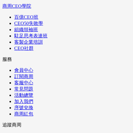
商周CEO學院
百億CEO班
CEO50失敗學
組織領袖班
駐足思考表達班
客製企業培訓
CEO社群
服務
會員中心
訂閱商周
客服中心
常見問題
活動總覽
加入我們
序號兌換
商周紅包
追蹤商周