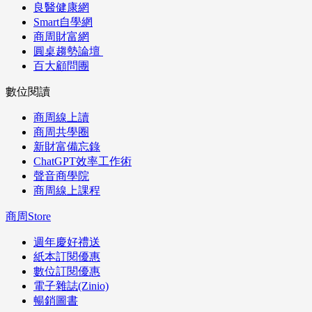
良醫健康網
Smart自學網
商周財富網
圓桌趨勢論壇
百大顧問團
數位閱讀
商周線上讀
商周共學圈
新財富備忘錄
ChatGPT效率工作術
聲音商學院
商周線上課程
商周Store
週年慶好禮送
紙本訂閱優惠
數位訂閱優惠
電子雜誌(Zinio)
暢銷圖書