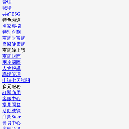
管理
職場
共好ESG
特色頻道
名家專欄
特別企劃
商周財富網
良醫健康網
商周線上讀
商周封面
兩岸國際
人物報導
職場管理
申請七天試閱
多元服務
訂閱商周
客服中心
常見問答
活動總覽
商周Store
會員中心
序號兌換