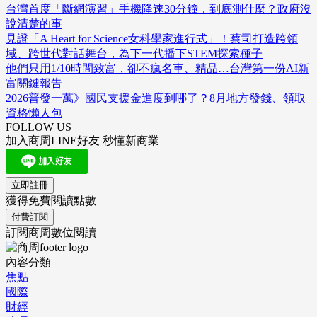
台灣首度「斷網演習」手機降速30分鐘，到底測什麼？政府沒
說清楚的事
見證「A Heart for Science女科學家進行式」！蔡司打造跨領
域、跨世代對話舞台，為下一代播下STEM探索種子
他們只用1/10時間致富，卻不瘋名車、精品…台灣第一份AI新
富關鍵報告
2026普發一萬》國民支援金進度到哪了？8月地方發錢、領取
資格懶人包
FOLLOW US
加入商周LINE好友 秒懂新商業
立即註冊
獲得免費閱讀點數
付費訂閱
訂閱商周數位閱讀
內容分類
焦點
國際
財經