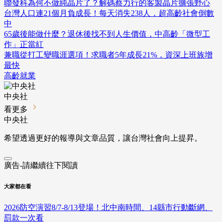
聯發科為何不做純晶片了？解碼蔡力行的客製晶片擴張野心
台灣人口連21個月負成長！每天消失238人，超高齡社會倒數
中
65歲後能做什麼？退休後找不到人生價值，中高齡「微型工
作」正當紅
兼職從打工變職涯選項！求職者5年成長21%，資深上班族增
最快
高齡就業
中央社
看更多
中央社
希望透過更好的報導與文章品質，讓台灣社會向上提昇。
廣告-請繼續往下閱讀
大家都在看
2026防空演習8/7-8/13登場！北中南時間、14縣市行動斷網、
罰款一次看