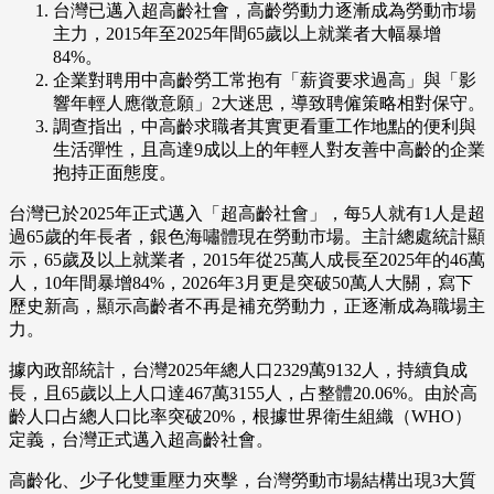
台灣已邁入超高齡社會，高齡勞動力逐漸成為勞動市場
主力，2015年至2025年間65歲以上就業者大幅暴增
84%。
企業對聘用中高齡勞工常抱有「薪資要求過高」與「影
響年輕人應徵意願」2大迷思，導致聘僱策略相對保守。
調查指出，中高齡求職者其實更看重工作地點的便利與
生活彈性，且高達9成以上的年輕人對友善中高齡的企業
抱持正面態度。
台灣已於2025年正式邁入「超高齡社會」，每5人就有1人是超
過65歲的年長者，銀色海嘯體現在勞動市場。主計總處統計顯
示，65歲及以上就業者，2015年從25萬人成長至2025年的46萬
人，10年間暴增84%，2026年3月更是突破50萬人大關，寫下
歷史新高，顯示高齡者不再是補充勞動力，正逐漸成為職場主
力。
據內政部統計，台灣2025年總人口2329萬9132人，持續負成
長，且65歲以上人口達467萬3155人，占整體20.06%。由於高
齡人口占總人口比率突破20%，根據世界衛生組織（WHO）
定義，台灣正式邁入超高齡社會。
高齡化、少子化雙重壓力夾擊，台灣勞動市場結構出現3大質