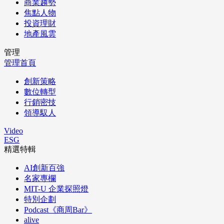
商業趨勢
焦點人物
投資理財
地產風雲
管理
管理首頁
創新策略
數位轉型
行銷密技
領導馭人
Video
ESG
精選特輯
AI創新百強
名家專欄
MIT-U 企業探照燈
特別企劃
Podcast《商周Bar》
alive