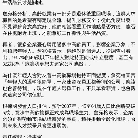
生活品質才是關鍵。
詹宛榕分析，高齡就業有一部分是退休後重回職場，這群人求
職目的是希望有穩定現金流，提升財務安全；從此角度出發，
不見得薪資愈高愈好，他們相當看重工作地點是否方便、能否
在住處附近上班，才能兼顧工作彈性與生活品質。
再者，很多企業憂心聘用過多中高齡員工，影響企業形象，不
利招聘年輕人。詹宛榕表示，這絕對是個迷思，從調查可看
出，93.7%的40歲以下年輕人對此持正向或中立態度，甚至有
3成認為「這讓我更想去這家公司應徵」。
為什麼年輕人會對友善中高齡職場抱持正面態度，詹宛榕直言
「年輕人的邏輯很簡單，一家連資深員工都善待的公司，應該
也會善待我」，現在年輕人選擇工作，不只單看薪資，也會觀
察這家公司價值觀。
根據國發會人口推估，預計2037年，45至64歲人口比例將突破
5成，意味中高齡族群正式成為職場主力。詹宛榕表示，企業
必須正視勞動市場結構轉變的事實，積極推動全齡化職場，否
則未來人才競爭只會更趨弱勢。
責任編輯：徐惠琬