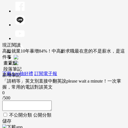
現正閱讀
高齡就業10年暴增84%！中高齡求職最在意的不是薪水，是這
件事
畫重點
段落筆記
下載App抽好禮
訂閱電子報
新增筆記
「請稍等」英文別直接中翻英說please wait a minute！一次掌
握，常用的電話對談英文
0
/500
不公開分類
公開分類
儲存