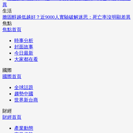
生活
膽固醇越低越好？近9000人實驗破解迷思：死亡率沒明顯差異
焦點
焦點首頁
時事分析
封面故事
今日最新
大家都在看
國際
國際首頁
全球話題
趨勢中國
世界新台商
財經
財經首頁
產業動態