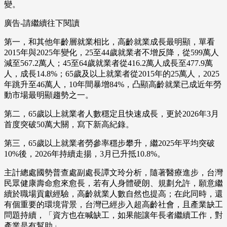
變。
廣告-請繼續往下閱讀
第一，和其他年齡層就業相比，高齡就業成長最明顯，單看
2015年與2025年變化，25至44歲就業者不增反降，從599萬人
減至567.2萬人；45至64歲就業者從416.2萬人成長至477.9萬
人，成長14.8%；65歲及以上就業者從2015年的25萬人，2025
年跳升至46萬人，10年間暴增84%，凸顯高齡就業已成近年勞
動市場最明顯趨勢之一。
第二，65歲以上就業者人數穩定且快速成長，更於2026年3月
首度突破50萬大關，寫下新高紀錄。
第三，65歲以上就業者勞參率穩步攀升，繼2025年平均突破
10%後，2026年持續走揚，3月已升抵10.8%。
主計總處國勢普查處副處長譚文玲分析，隨著醫療進步，台灣
民眾健康壽命愈來愈長，若有人身體硬朗、規劃允許，願意繼
續於職場貢獻經驗，高齡就業人數自然也提高；在此同時，還
有個重要的環境背景，台灣已經步入超高齡社會，且產業缺工
問題持續，「資方也在喊缺工，如果能讓年長者繼續工作，對
產業是有幫助」。