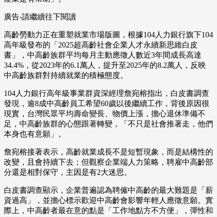
廣告-請繼續往下閱讀
高齡勞動力正在重塑就業市場版圖，根據104人力銀行旗下104
高年級發布的「2025超高齡社會企業人才永續新思維白皮
書」，中高齡族群平均每月主動應徵人數近3年間成長高達
34.4%，從2023年的6.1萬人，提升至2025年的8.2萬人，反映
中高齡族群對持續就業的積極態度。
104人力銀行高年級事業群資深經理詹宛榕指出，白皮書調查
發現，逾8成中高齡員工希望60歲以後繼續工作，背後原因很
現實，台灣民眾平均壽命變長、物價上漲，擔心退休準備不
足，中高齡族群的心態跟著轉變，「不只是社會推著走，他們
本身也有意願」。
詹宛榕接著表示，高齡就業成長不是短暫現象，而是結構性的
改變，且會持續下去；但觀察企業端人力策略，聘雇中高齡部
分還是相對保守，主因是有2大迷思。
白皮書調查顯示，企業普遍認為聘僱中高齡的最大難題是「薪
資過高」，並擔心標示歡迎中高齡會影響年輕人應徵意願。實
際上，中高齡者最在意的點是「工作地點方不方便」，彈性和