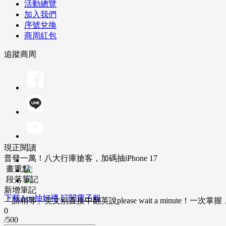
活動總覽
加入我們
序號兌換
商周紅包
追蹤商周
現正閱讀
普發一萬！八大行庫搶客，加碼抽iPhone 17
畫重點
段落筆記
新增筆記
下載App抽好禮
訂閱電子報
「請稍等」英文別直接中翻英說please wait a minute！一
0
/500