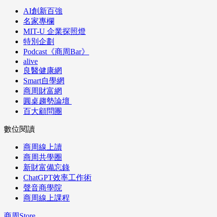
AI創新百強
名家專欄
MIT-U 企業探照燈
特別企劃
Podcast《商周Bar》
alive
良醫健康網
Smart自學網
商周財富網
圓桌趨勢論壇
百大顧問團
數位閱讀
商周線上讀
商周共學圈
新財富備忘錄
ChatGPT效率工作術
聲音商學院
商周線上課程
商周Store