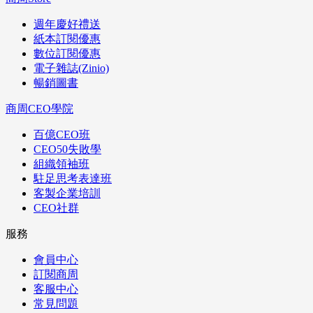
週年慶好禮送
紙本訂閱優惠
數位訂閱優惠
電子雜誌(Zinio)
暢銷圖書
商周CEO學院
百億CEO班
CEO50失敗學
組織領袖班
駐足思考表達班
客製企業培訓
CEO社群
服務
會員中心
訂閱商周
客服中心
常見問題