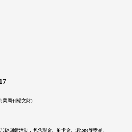
17
商業周刊楊文財)
碼回饋活動，包含現金、刷卡金、iPhone等獎品。