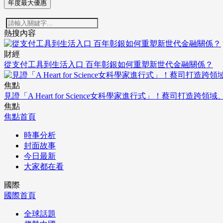
年度最大優惠
熱搜內容
財經
從支付工具到生活入口 百年彰銀如何重塑新世代金融關係？
焦點
見證「A Heart for Science女科學家進行式」！蔡司打
焦點
焦點首頁
時事分析
封面故事
今日最新
大家都在看
國際
國際首頁
全球話題