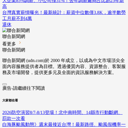
大企業85%調薪、小公司僅31%！去年調薪廠商占比創25年新
高
台灣真實薪情曝光！最新統計：薪資中位數僅3.8K，逾半數勞
工月薪不到4萬
退休
聯合新聞網
看更多
聯合新聞網
聯合新聞網 (udn.com)於 2000 年成立，以成為中文市場頂尖全
面內容服務提供者為目標。透過優質內容、資源整合、客製服
務及市場開發，提供更多元及全面的資訊服務解決方案。
廣告-請繼續往下閱讀
大家都在看
2026防空演習8/7-8/13登場！北中南時間、14縣市行動斷網、
罰款一次看
白海豚颱風動態》週末最接近台灣！最新路徑、颱風假機率一