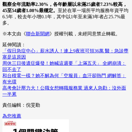
觀察全年流動率2.30%，各年齡層以未滿25歲者7.23%較高，
45至54歲者1.08%最穩定。
至於在單一場所平均服務年資平均
6.5年，較去年小增0.1年，其中以1年至未滿3年者占25.7%最
多。
※本文由《
聯合新聞網
》授權刊載，未經同意禁止轉載。
延伸閱讀：
「假日急症中心」薪水誘人！連上9夜班可領36萬 醫：急診壅
塞是這原因
周休三日後遺症爆發！她喊這週要「上滿五天」 全網崩潰：
回不去了
和台積電一樣？她不解為何「空服員」血汗卻熱門 網解答：
有光環
高考會計壓力大！公職女想轉職服務業 過來人急勸：沒外面
一半累
責任編輯：倪旻勤
為您推薦