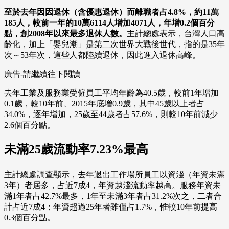
至於去年因因退休（含優惠退休）而離職者占4.8%，約11萬
185人，較前一年的10萬6114人增加4071人，年增0.2個百分
點，創2008年以來最多退休人數。
主計總處表示，台灣人口高
齡化，加上「嬰兒潮」是第二次世界大戰後世代，指的是35年
次～53年次，這些人都陸續退休，因此進入退休高峰。
廣告-請繼續往下閱讀
去年工業及服務業受僱員工平均年齡為40.5歲，較前1年增加
0.1歲，較10年前、2015年底增0.9歲，其中45歲以上者占
34.0%，逐年增加，25歲至44歲者占57.6%，則較10年前減少
2.6個百分點。
未滿25歲流動率7.23%最高
主計總處調查顯示，去年退出工作場所員工以資淺（年資未滿
3年）者居多，占近7成4，年資越淺流動率越高。服務年資未
滿1年者占42.7%最多，1年至未滿3年者占31.2%次之，二者合
計占近7成4；年資超過25年者雖僅占1.7%，惟較10年前提高
0.3個百分點。