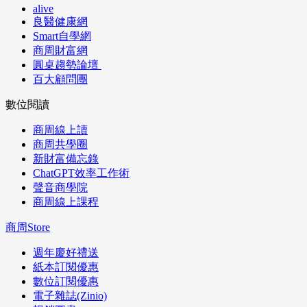
alive
良醫健康網
Smart自學網
商周財富網
圓桌趨勢論壇
百大顧問團
數位閱讀
商周線上讀
商周共學圈
新財富備忘錄
ChatGPT效率工作術
聲音商學院
商周線上課程
商周Store
週年慶好禮送
紙本訂閱優惠
數位訂閱優惠
電子雜誌(Zinio)