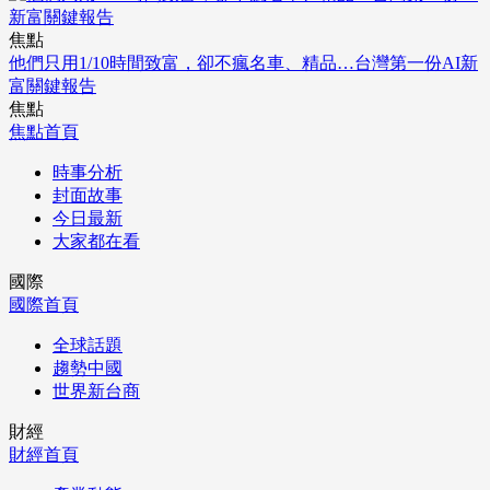
焦點
他們只用1/10時間致富，卻不瘋名車、精品…台灣第一份AI新
富關鍵報告
焦點
焦點首頁
時事分析
封面故事
今日最新
大家都在看
國際
國際首頁
全球話題
趨勢中國
世界新台商
財經
財經首頁