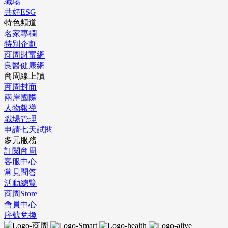
職場
共好ESG
特色頻道
名家專欄
特別企劃
商周財富網
良醫健康網
商周線上讀
商周封面
兩岸國際
人物報導
職場管理
申請七天試閱
多元服務
訂閱商周
客服中心
常見問答
活動總覽
商周Store
會員中心
序號兌換