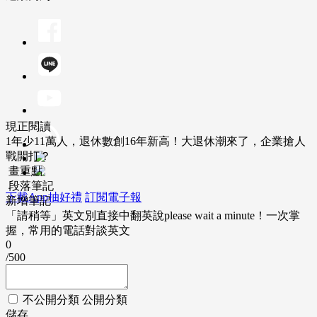
現正閱讀
1年少11萬人，退休數創16年新高！大退休潮來了，企業搶人
戰開打？
畫重點
段落筆記
下載App抽好禮
訂閱電子報
新增筆記
「請稍等」英文別直接中翻英說please wait a minute！一次掌
握，常用的電話對談英文
0
/500
不公開分類
公開分類
儲存