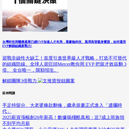
台灣科技與醫療產業已經EVP加速人才布局，看豪勉科技、風澤高管親身實證，如何運用
EVP解鎖組織新戰力!
迎戰非線性大缺工！首度引進世界級人才戰略，打造不可替代
的組織防線。全球人資巨頭Mercer教你用 EVP 把留才效益翻 3
倍。 全台唯一，限額招生。
解鎖團隊3倍戰力
延伸閱讀
手足特留分、大老婆條款翻修，繼承規畫正式進入「遺囑時
代」
2025薪資漲幅創26年新高！數據揭殘酷真相：近7成上班族領
不到平均月薪