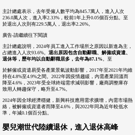
主計總處表示，去年受僱人數平均為845.7萬人，進入人次
236.0萬人次，進入率2.33%，較前1年上升0.05個百分點。至
於退出人次則有229.5萬人，退出率2.26%。
廣告-請繼續往下閱讀
主計總處說明，2024年員工進入工作場所之原因以新進為主，
占總進入人次93.6%。
退出原因包含自動辭職、解僱或資遣、
退休等，歷年均以自動辭職居多，去年為87.1%
。至
於解僱或資遣易受各產業景氣波動影響，2017年至2021年均維
持在4.8%至4.9%之間。2022年因疫情趨緩，內需產業回溫而
降至4.6%，2023年受全球終端需求減弱影響，廠商調整庫存
致用人轉趨保守，略升至4.7%。
2024年因全球經濟穩健，新興科技應用需求擴增，內需市場熱
絡，被解僱或資遣者而降至4.6%，與2022年同為近年較低水
準，年減0.1個百分點。
嬰兒潮世代陸續退休，進入退休高峰