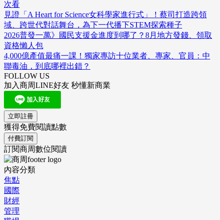
次看
見證「A Heart for Science女科學家進行式」！蔡司打造跨領
域、跨世代對話舞台，為下一代播下STEM探索種子
2026普發一萬》國民支援金進度到哪了？8月地方發錢、領取
資格懶人包
4,000億產值最痛一課！獨家專訪十位業者、專家、官員：中
聯毒油，到底哪裡出錯？
FOLLOW US
加入商周LINE好友 秒懂新商業
立即註冊
獲得免費閱讀點數
付費訂閱
訂閱商周數位閱讀
內容分類
焦點
國際
財經
管理