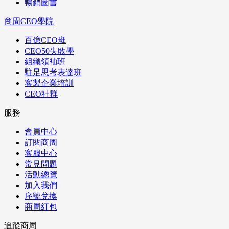
暢銷圖書
商周CEO學院
百億CEO班
CEO50失敗學
組織領袖班
駐足思考表達班
客製企業培訓
CEO社群
服務
會員中心
訂閱商周
客服中心
常見問題
活動總覽
加入我們
序號兌換
商周紅包
追蹤商周