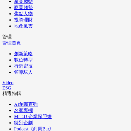
產業動態
商業趨勢
焦點人物
投資理財
地產風雲
管理
管理首頁
創新策略
數位轉型
行銷密技
領導馭人
Video
ESG
精選特輯
AI創新百強
名家專欄
MIT-U 企業探照燈
特別企劃
Podcast《商周Bar》