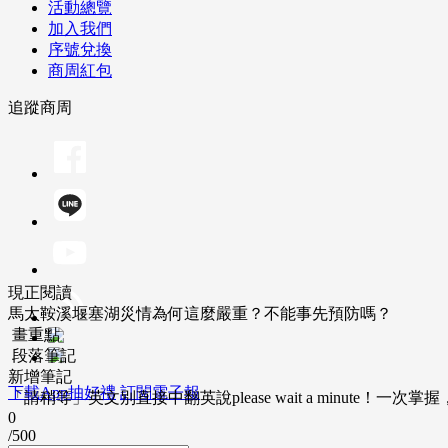
活動總覽
加入我們
序號兌換
商周紅包
追蹤商周
現正閱讀
馬太鞍溪堰塞湖災情為何這麼嚴重？不能事先預防嗎？
畫重點
段落筆記
新增筆記
下載App抽好禮
訂閱電子報
「請稍等」英文別直接中翻英說please wait a minute！一
0
/500