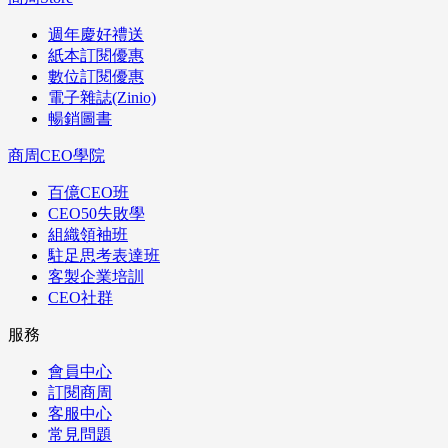
週年慶好禮送
紙本訂閱優惠
數位訂閱優惠
電子雜誌(Zinio)
暢銷圖書
商周CEO學院
百億CEO班
CEO50失敗學
組織領袖班
駐足思考表達班
客製企業培訓
CEO社群
服務
會員中心
訂閱商周
客服中心
常見問題