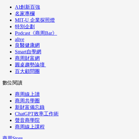
AI創新百強
名家專欄
MIT-U 企業探照燈
特別企劃
Podcast《商周Bar》
alive
良醫健康網
Smart自學網
商周財富網
圓桌趨勢論壇
百大顧問團
數位閱讀
商周線上讀
商周共學圈
新財富備忘錄
ChatGPT效率工作術
聲音商學院
商周線上課程
商周Store