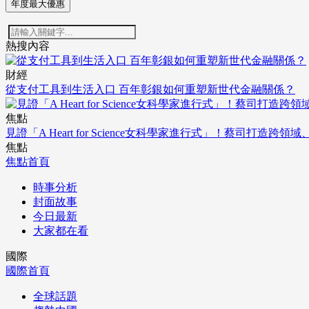
年度最大優惠
熱搜內容
財經
從支付工具到生活入口 百年彰銀如何重塑新世代金融關係？
焦點
見證「A Heart for Science女科學家進行式」！蔡司打
焦點
焦點首頁
時事分析
封面故事
今日最新
大家都在看
國際
國際首頁
全球話題