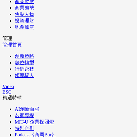
產業動態
商業趨勢
焦點人物
投資理財
地產風雲
管理
管理首頁
創新策略
數位轉型
行銷密技
領導馭人
Video
ESG
精選特輯
AI創新百強
名家專欄
MIT-U 企業探照燈
特別企劃
Podcast《商周Bar》