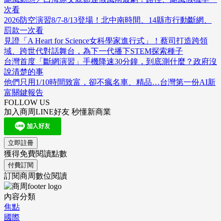
次看
2026防空演習8/7-8/13登場！北中南時間、14縣市行動斷網、
罰款一次看
見證「A Heart for Science女科學家進行式」！蔡司打造跨領
域、跨世代對話舞台，為下一代播下STEM探索種子
台灣首度「斷網演習」手機降速30分鐘，到底測什麼？政府沒
說清楚的事
他們只用1/10時間致富，卻不瘋名車、精品…台灣第一份AI新
富關鍵報告
FOLLOW US
加入商周LINE好友 秒懂新商業
立即註冊
獲得免費閱讀點數
付費訂閱
訂閱商周數位閱讀
內容分類
焦點
國際