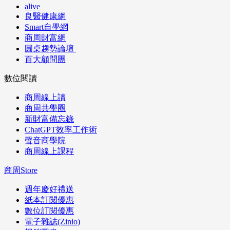
alive
良醫健康網
Smart自學網
商周財富網
圓桌趨勢論壇
百大顧問團
數位閱讀
商周線上讀
商周共學圈
新財富備忘錄
ChatGPT效率工作術
聲音商學院
商周線上課程
商周Store
週年慶好禮送
紙本訂閱優惠
數位訂閱優惠
電子雜誌(Zinio)