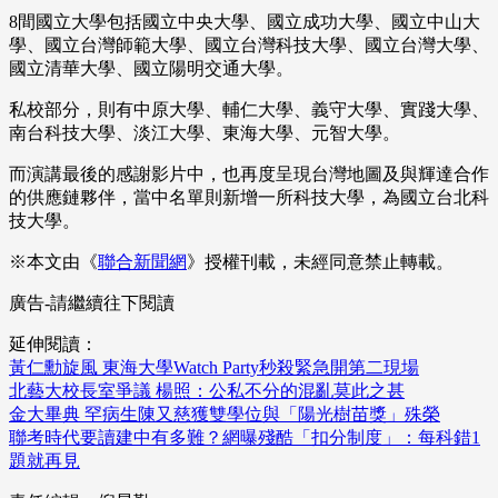
8間國立大學包括國立中央大學、國立成功大學、國立中山大
學、國立台灣師範大學、國立台灣科技大學、國立台灣大學、
國立清華大學、國立陽明交通大學。
私校部分，則有中原大學、輔仁大學、義守大學、實踐大學、
南台科技大學、淡江大學、東海大學、元智大學。
而演講最後的感謝影片中，也再度呈現台灣地圖及與輝達合作
的供應鏈夥伴，當中名單則新增一所科技大學，為國立台北科
技大學。
※本文由《
聯合新聞網
》授權刊載，未經同意禁止轉載。
廣告-請繼續往下閱讀
延伸閱讀：
黃仁勳旋風 東海大學Watch Party秒殺緊急開第二現場
北藝大校長室爭議 楊照：公私不分的混亂莫此之甚
金大畢典 罕病生陳又慈獲雙學位與「陽光樹苗獎」殊榮
聯考時代要讀建中有多難？網曝殘酷「扣分制度」：每科錯1
題就再見