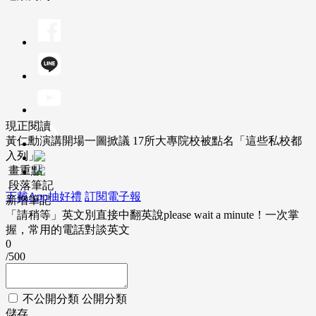
現正閱讀
黃仁勳演講開場一圖掀議 17所大專院校被點名「這些私校都
入列」
畫重點
段落筆記
下載App抽好禮
訂閱電子報
新增筆記
「請稍等」英文別直接中翻英說please wait a minute！一次掌
握，常用的電話對談英文
0
/500
不公開分類
公開分類
儲存