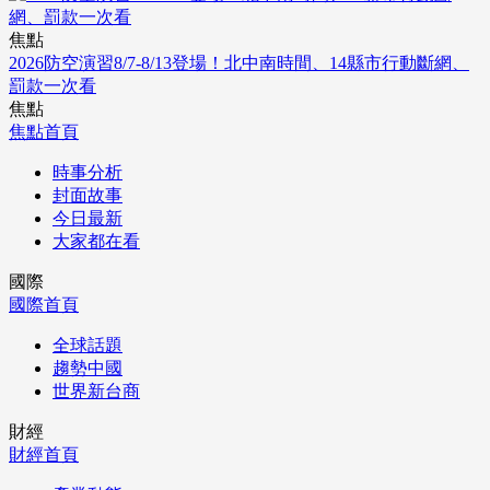
焦點
2026防空演習8/7-8/13登場！北中南時間、14縣市行動斷網、
罰款一次看
焦點
焦點首頁
時事分析
封面故事
今日最新
大家都在看
國際
國際首頁
全球話題
趨勢中國
世界新台商
財經
財經首頁