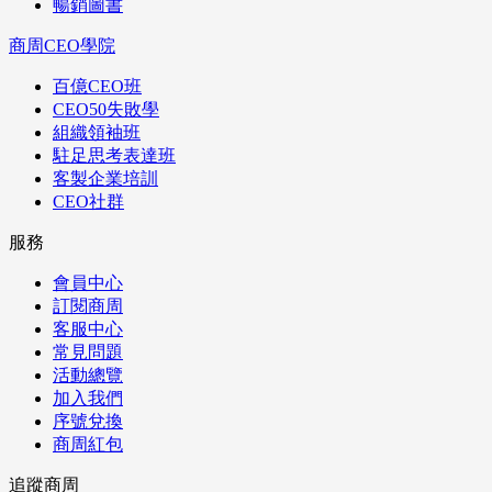
暢銷圖書
商周CEO學院
百億CEO班
CEO50失敗學
組織領袖班
駐足思考表達班
客製企業培訓
CEO社群
服務
會員中心
訂閱商周
客服中心
常見問題
活動總覽
加入我們
序號兌換
商周紅包
追蹤商周