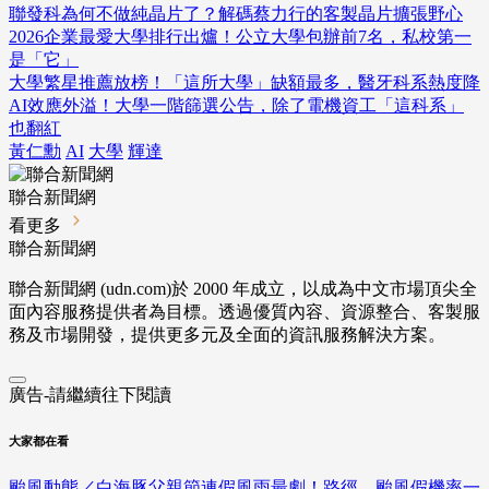
聯發科為何不做純晶片了？解碼蔡力行的客製晶片擴張野心
2026企業最愛大學排行出爐！公立大學包辦前7名，私校第一
是「它」
大學繁星推薦放榜！「這所大學」缺額最多，醫牙科系熱度降
AI效應外溢！大學一階篩選公告，除了電機資工「這科系」
也翻紅
黃仁勳
AI
大學
輝達
聯合新聞網
看更多
聯合新聞網
聯合新聞網 (udn.com)於 2000 年成立，以成為中文市場頂尖全
面內容服務提供者為目標。透過優質內容、資源整合、客製服
務及市場開發，提供更多元及全面的資訊服務解決方案。
廣告-請繼續往下閱讀
大家都在看
颱風動態／白海豚父親節連假風雨最劇！路徑、颱風假機率一