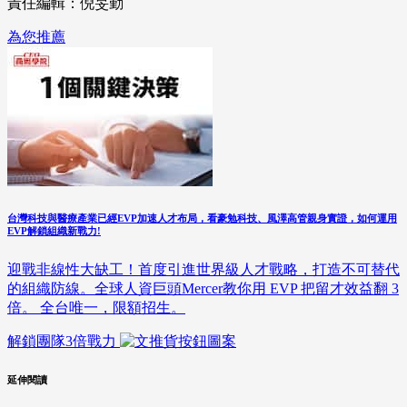
責任編輯：倪旻勤
為您推薦
台灣科技與醫療產業已經EVP加速人才布局，看豪勉科技、風澤高管親身實證，如何運用
EVP解鎖組織新戰力!
迎戰非線性大缺工！首度引進世界級人才戰略，打造不可替代
的組織防線。全球人資巨頭Mercer教你用 EVP 把留才效益翻 3
倍。 全台唯一，限額招生。
解鎖團隊3倍戰力
延伸閱讀