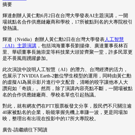
摘要
輝達創辦人黃仁勳6月2日在台灣大學發表AI主題演講，一開
場就點名合作供應鏈廠商和學校，17所被點到名的大專院校引
發熱議。
輝達（Nvidia）創辦人黃仁勳2日在台灣大學發表
人工智慧
（AI）主題演講
，包括鴻海董事長劉揚偉、廣達董事長林百
里、華碩董事長施崇棠等科技業大頭皆齊聚一堂，許多民眾更
是不畏風雨踴躍參加。
此次演說中說明人工智慧（AI）的潛力、台灣經濟的活力，
也展示了NVIDIA Earth-2數位孿生模型的運用，同時由黃仁勳
的虛擬AI為展示影片進行中文配音，清晰的咬字讓他本人大
讚宛如「奇蹟」。然而，除了演講內容亮點不斷，一開場被點
名的合作供應鏈廠商、學校名單也引起熱議。
對此，就有網友們在PTT股票板發文分享，股民們不只關注逾
40家被點名的企業，盼能掌握先機上車賺一波，更是同場加
映，整理出有出現在投影中的17所大專院校。
廣告-請繼續往下閱讀