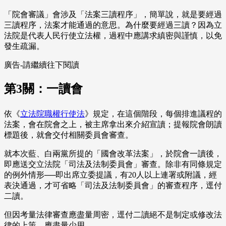
「院會審議」會涉及「法案三讀程序」，簡單說，就是要經過
三讀程序，法案才能通過的意思。為什麼要經過三讀？因為立
法院是代表人民行使立法權，過程中應講求縝密與謹慎，以免
發生疏漏。
廣告-請繼續往下閱讀
第3關：一讀會
依《
立法院職權行使法
》規定，在這個階段，每個排進議程的
法案，會在院會之上，被主席拿出來介紹宣讀；提報院會朗讀
標題後，就會交付相關委員會審查。
就本次藍、白兩黨所提的「國會改革法案」，於院會一讀後，
即應送交立法院「司法及法制委員會」審查。除非有同條規定
的例外情形──即出席立委提議，有20人以上連署或附議，經
表決通過，才可省略「司法及法制委員會」的審查程序，逕付
二讀。
但因考量法律審查應盡量周密，逕付二讀絕不是制定或修改法
律的上策，應盡量少用。