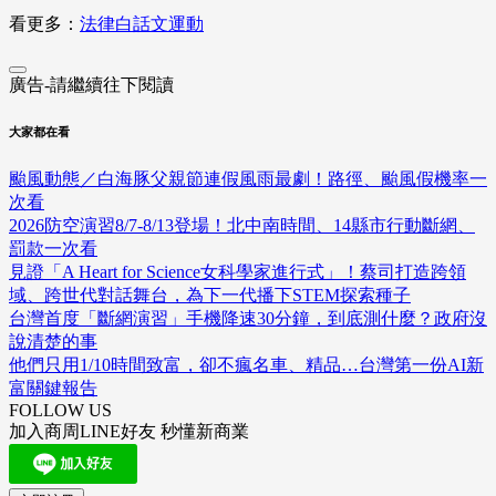
看更多：
法律白話文運動
廣告-請繼續往下閱讀
大家都在看
颱風動態／白海豚父親節連假風雨最劇！路徑、颱風假機率一
次看
2026防空演習8/7-8/13登場！北中南時間、14縣市行動斷網、
罰款一次看
見證「A Heart for Science女科學家進行式」！蔡司打造跨領
域、跨世代對話舞台，為下一代播下STEM探索種子
台灣首度「斷網演習」手機降速30分鐘，到底測什麼？政府沒
說清楚的事
他們只用1/10時間致富，卻不瘋名車、精品…台灣第一份AI新
富關鍵報告
FOLLOW US
加入商周LINE好友 秒懂新商業