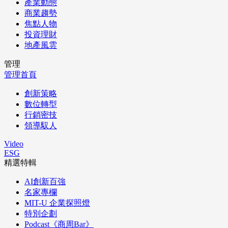
產業動態
商業趨勢
焦點人物
投資理財
地產風雲
管理
管理首頁
創新策略
數位轉型
行銷密技
領導馭人
Video
ESG
精選特輯
AI創新百強
名家專欄
MIT-U 企業探照燈
特別企劃
Podcast《商周Bar》