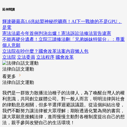
延伸閱讀
輝達砸最高1.6兆結盟神秘挖礦商！AI下一戰搶的不是GPU，
是電
憲法法庭今年首例判決出爐！憲法訴訟法修法宣告違憲
不能再硬分遺產！立院三讀修法刪「兄弟姊妹特留分」：尊重
個人意願
立法院在吵什麼？國會改革法案內容懶人包
立法院
立法委員
立法程序
國會改革
法律白話文運動
看更多
法律白話文運動
我們是一群致力散播法治種子的法律人，為了喚醒台灣人的權
利意識，共同創立媒體公司。對一般人而言，明明法律與社會
的律動息息相關，但多半選擇迴避該議題。從這個糾結出發，
我們不斷努力讓法律被大眾理解；期盼透過化繁為簡的書寫，
讓大眾願意接觸法律，進而慢慢主動對各種制度提出自己的想
法，親手參與改變自己的生活環境！