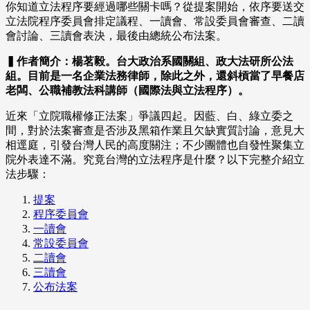
你知道立法程序要經過哪些關卡嗎？從提案開始，依序要送交
立法院程序委員會排定議程、一讀會、常設委員會審查、二讀
會討論、三讀會表決，最後由總統公布法案。
▍作者簡介：楊茗毅。台大政治系國關組、政大法研所公法
組。目前是一名企業法務律師，除此之外，還斜槓當了早餐店
老闆、公職補教法科講師（國際法與立法程序）。
近來「立院職權修正法案」爭議四起。因藍、白、綠立委之
間，對於法案審查是否涉及黑箱作業且欠缺實質討論，意見大
相逕庭，引發台灣人民的高度關注；不少團體也自發性聚集立
院外表達不滿。究竟台灣的立法程序是什麼？以下完整介紹立
法步驟：
提案
程序委員會
一讀會
常設委員會
二讀會
三讀會
公布法案