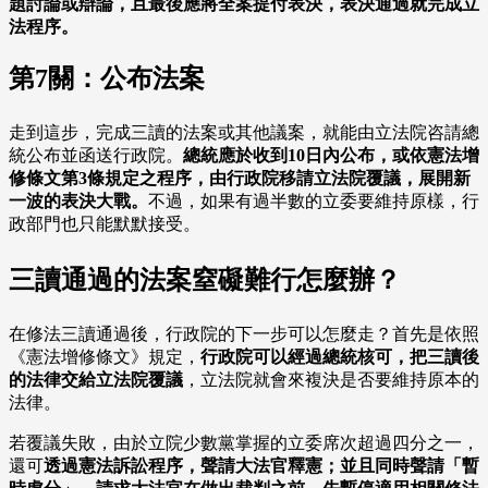
題討論或辯論，且最後應將全案提付表決，表決通過就完成立
法程序。
第7關：公布法案
走到這步，完成三讀的法案或其他議案，就能由立法院咨請總
統公布並函送行政院。
總統應於收到10日內公布，或依憲法增
修條文第3條規定之程序，由行政院移請立法院覆議，展開新
一波的表決大戰。
不過，如果有過半數的立委要維持原樣，行
政部門也只能默默接受。
三讀通過的法案窒礙難行怎麼辦？
在修法三讀通過後，行政院的下一步可以怎麼走？首先是依照
《憲法增修條文》規定，
行政院可以經過總統核可，把三讀後
的法律交給立法院覆議
，立法院就會來複決是否要維持原本的
法律。
若覆議失敗，由於立院少數黨掌握的立委席次超過四分之一，
還可
透過憲法訴訟程序，聲請大法官釋憲；並且同時聲請「暫