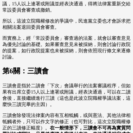
議，15人以上連署或附議並經表決通過，得將法律案重新交給
常設委員會審查或撤銷。
所以，這波立院職權修改的爭議中，民進黨立委也才會訴求把
相關法案退回委員會審查。
而實務上，經「常設委員會」審查過的法案，就會以審查意見
為優先討論的基礎。如果審查意見未被採納，則會討論行政院
的提案，如行政院提案也未被採納，則會依照現行條文來逐條
討論。
第6關：三讀會
三讀會是指於二讀會「下次」會議舉行的法案審議程序，但如
果有出席立委15人以上連署或附議，經表決通過，可以在二讀
會後，直接繼續進行三讀（這也是此波立院職權爭議法案，這
麼快三讀完畢的主因）。
三讀會除發現法律案內容有互相牴觸，或與憲法、其他法律相
牴觸者外，只可以作文字的修正（也可對比，這次立院職權修
正的三讀修正幅度）。
在一般情形下，三讀會不可再為實質問