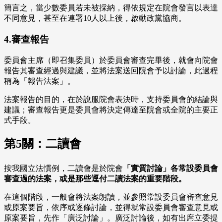
簡言之，當少數委員若未被採納，得依規定在院會發言以表達
不同意見，甚至在連署10人以上後，啟動政黨協商。
4.審查報告
委員會主席（即召集委員）於委員會審查完畢後，就會向院會
報告其審查經過與建議，並將法案送回院會予以討論，此過程
稱為「報告法案」。
法案報告的目的，在於說服院會表決時，支持委員會的結論與
建議；審查報告更是委員會將決定傳達至院會或全院的主要正
式手段。
第5關：二讀會
按我國立法慣例，二讀會是於院會
「實質討論」各常設委員會
審查過的法案，或是那些逕付二讀法案的重要階段。
在這個階段，一般會將法案朗讀，並參照常設委員會審查意見
或原案要旨，依序或逐條討論，並得就常設委員會審查意見或
原案要旨，先作「廣泛討論」。廣泛討論後，如有出席立委提