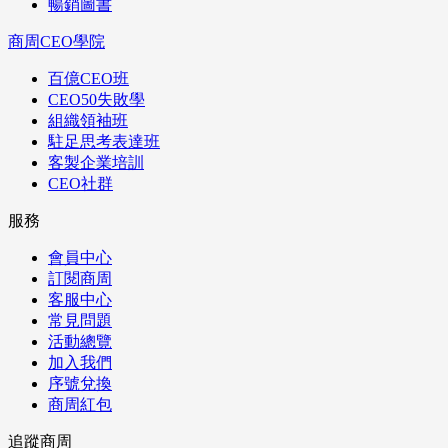
暢銷圖書
商周CEO學院
百億CEO班
CEO50失敗學
組織領袖班
駐足思考表達班
客製企業培訓
CEO社群
服務
會員中心
訂閱商周
客服中心
常見問題
活動總覽
加入我們
序號兌換
商周紅包
追蹤商周