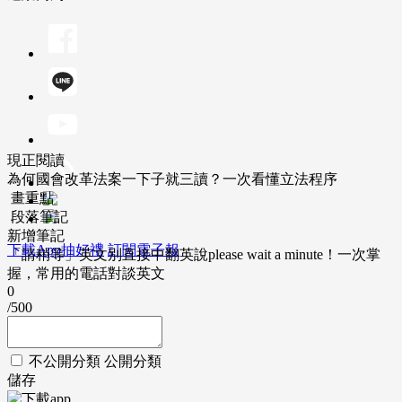
現正閱讀
為何國會改革法案一下子就三讀？一次看懂立法程序
畫重點
段落筆記
新增筆記
下載App抽好禮
訂閱電子報
「請稍等」英文別直接中翻英說please wait a minute！一次掌
握，常用的電話對談英文
0
/500
不公開分類
公開分類
儲存