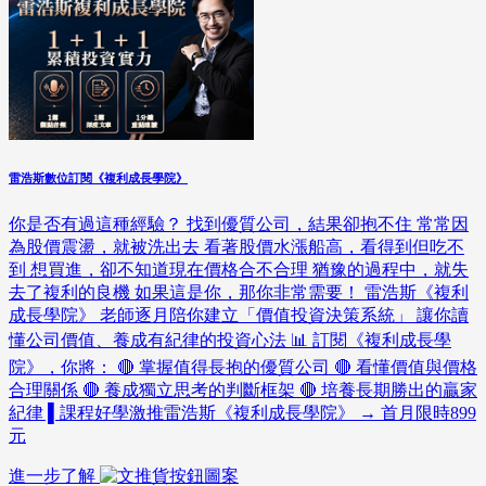
雷浩斯數位訂閱《複利成長學院》
你是否有過這種經驗？ 找到優質公司，結果卻抱不住 常常因
為股價震盪，就被洗出去 看著股價水漲船高，看得到但吃不
到 想買進，卻不知道現在價格合不合理 猶豫的過程中，就失
去了複利的良機 如果這是你，那你非常需要！ 雷浩斯《複利
成長學院》 老師逐月陪你建立「價值投資決策系統」 讓你讀
懂公司價值、養成有紀律的投資心法 📊 訂閱《複利成長學
院》，你將： 🔴 掌握值得長抱的優質公司 🔴 看懂價值與價格
合理關係 🔴 養成獨立思考的判斷框架 🔴 培養長期勝出的贏家
紀律 ▌課程好學激推雷浩斯《複利成長學院》 → 首月限時899
元
進一步了解