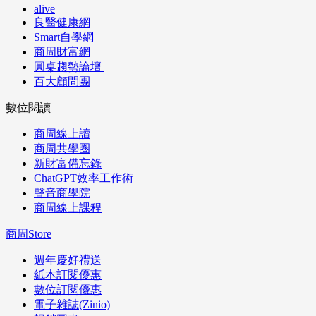
alive
良醫健康網
Smart自學網
商周財富網
圓桌趨勢論壇
百大顧問團
數位閱讀
商周線上讀
商周共學圈
新財富備忘錄
ChatGPT效率工作術
聲音商學院
商周線上課程
商周Store
週年慶好禮送
紙本訂閱優惠
數位訂閱優惠
電子雜誌(Zinio)