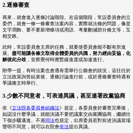
2.逐條審查
再來，就會進入逐條討論階段。在這個階段，常設委員會的立
委們，就會一條一條審查法案內容，實際就法條的問題，像是
文字潤飾、要不要新增條項或用語、考量刪減部分條文等，互
相交鋒。
此時，常設委員會主席的任務，就要使委員會能不斷有所進
展。
盡可能讓各條文取得全體委員的共識，努力經由妥協，化
解彼此分歧
，並察覺何時應暫緩進度或加速進行。
附帶一提，有時法案也會遇有需舉行公聽會的狀況，這往往於
立法政策詢答結束後、逐條討論進行前，或於逐條審查時遇有
爭議條文時舉行。
3.少數不同意者，可表達異議，甚至連署政黨協商
依《
立法院各委員會組織法
》規定，各委員會於審查完畢後，
如認沒什麼爭議，就能決議不要把議案交由黨團協商，繼續往
下個步驟邁進。不過
同法
也規定，出席委員若對前述決議當場
聲明不同意，就可以在院會
依法
提出異議。