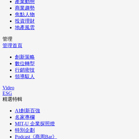
產業動態
商業趨勢
焦點人物
投資理財
地產風雲
管理
管理首頁
創新策略
數位轉型
行銷密技
領導馭人
Video
ESG
精選特輯
AI創新百強
名家專欄
MIT-U 企業探照燈
特別企劃
Podcast《商周Bar》