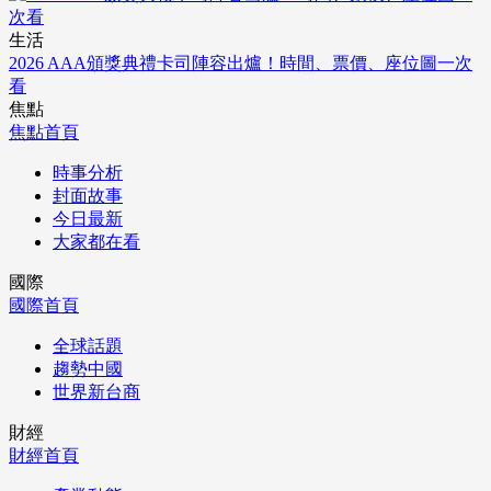
生活
2026 AAA頒獎典禮卡司陣容出爐！時間、票價、座位圖一次
看
焦點
焦點首頁
時事分析
封面故事
今日最新
大家都在看
國際
國際首頁
全球話題
趨勢中國
世界新台商
財經
財經首頁