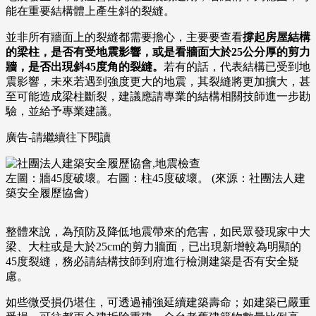
能在重要結構體上產生斜的裂縫。
並非所有牆面上的裂縫都需要擔心，主要要查看
撐起房屋結構
的梁柱，是否有受地震影響，或是看牆面大於25公分厚的剪力
牆，是否出現斜45度角的裂縫。
若有的話，代表結構已受到地
震影響，未來若遇到強度更大的地震，其裂縫將更加擴大，甚
至可能造成梁柱斷裂，建議應請專業的結構相關技師進一步勘
驗，並給予專業建議。
廣告-請繼續往下閱讀
左圖：牆45度破壞。右圖：柱45度破壞。 (來源：社團法人建
築安全履歷協會)
整體來說，為預防及降低地震帶來的危害，如民眾發現家中大
梁、大柱或是大於25cm的剪力牆面，已出現新增較為明顯的
45度裂縫，務必請結構技師到府進行檢測建築是否有安全疑
慮。
如些微受損仍堪住，可透過補強延續建築壽命；如建築已嚴重