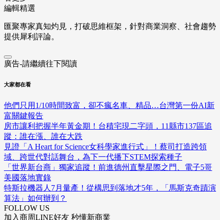
編輯精選
匯聚專家真知灼見，打破思維框架，針對商業洞察、社會趨勢
提供犀利評論。
廣告-請繼續往下閱讀
大家都在看
他們只用1/10時間致富，卻不瘋名車、精品…台灣第一份AI新
富關鍵報告
房市讓利把握半年黃金期！台積宅現二字頭，11縣市137區追
蹤：誰在漲、誰在大跌
見證「A Heart for Science女科學家進行式」！蔡司打造跨領
域、跨世代對話舞台，為下一代播下STEM探索種子
「世界新台商」獨家追蹤！前進德州直擊星際之門、電子5哥
美國落地實錄
特斯拉機器人7月量產！從構思到落地才5年，「馬斯克奇蹟演
算法」如何辦到？
FOLLOW US
加入商周LINE好友 秒懂新商業