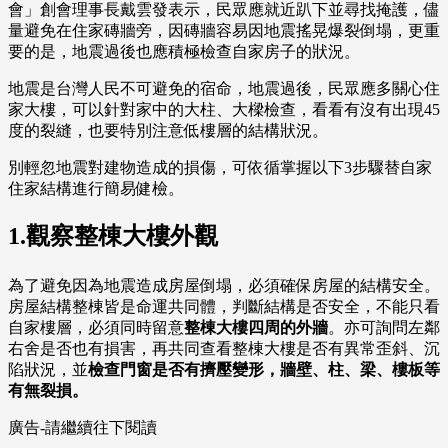
會」創會理事長戴雲發表示，民眾應就近趴下並尋找掩護，儘
量避免在住家磚牆旁，因磚牆容易因地震搖晃爆裂倒塌，更重
要的是，地震過後也應積極檢查自家房子的狀況。
地震是台灣人民不可避免的宿命，地震過後，民眾應多關心住
家大樓，可以針對家中的大柱、大樑檢查，看看有沒有出現45
度的裂縫，也要特別注意低樓層的結構狀況。
別輕忽地震對建物造成的損傷，可依循掌握以下3步驟替自家
住家結構進行簡易健檢。
1.觀察整棟大樓外觀
為了避免因為地震造成房屋倒塌，必須確保房屋的結構安全。
房屋結構整棟皆是命運共同體，判斷結構是否安全，不能只看
自家樓層，必須同時留意
整棟大樓四周的外牆
。亦可詢問左鄰
右舍是否也有損害，再共同查看整棟大樓是否有異常歪斜、沉
陷狀況，並
檢查門窗是否有擠壓變形，牆壁、柱、梁、樓板等
有無裂損。
廣告-請繼續往下閱讀