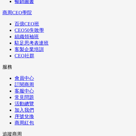
暢銷圖書
商周CEO學院
百億CEO班
CEO50失敗學
組織領袖班
駐足思考表達班
客製企業培訓
CEO社群
服務
會員中心
訂閱商周
客服中心
常見問題
活動總覽
加入我們
序號兌換
商周紅包
追蹤商周