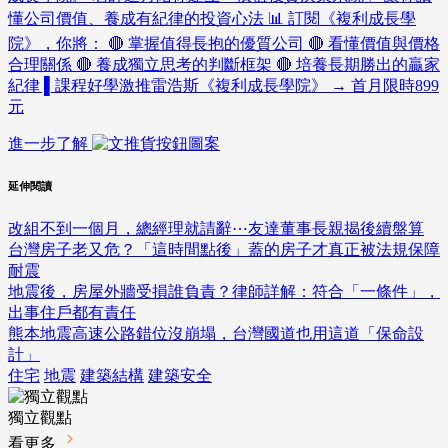
懂公司價值、養成有紀律的投資心法 📊 訂閱《複利成長學
院》，你將： 🔴 掌握值得長抱的優質公司 🔴 看懂價值與價格
合理關係 🔴 養成獨立思考的判斷框架 🔴 培養長期勝出的贏家
紀律 ▌課程好學激推雷浩斯《複利成長學院》 → 首月限時899
元
進一步了解
延伸閱讀
改組不到一個月，總經理就請辭⋯友達董事長親揭後續盤算
台灣房子老又危？「這時間點後」蓋的房子才真正被法規保障
耐震
地震後，房屋外牆受損誰負責？律師詳解：符合「一條件」，
出事住戶都有責任
熊本地震高速公路錯位沒崩塌，台灣國道也用這道「保命設
計」
住宅
地震
建築結構
建築安全
獨立觀點
看更多