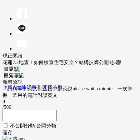
現正閱讀
花蓮7.2地震！如何檢查住宅安全？結構技師公開3步驟
畫重點
段落筆記
新增筆記
下載App抽好禮
訂閱電子報
「請稍等」英文別直接中翻英說please wait a minute！一次掌
握，常用的電話對談英文
0
/500
不公開分類
公開分類
儲存