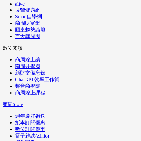
alive
良醫健康網
Smart自學網
商周財富網
圓桌趨勢論壇
百大顧問團
數位閱讀
商周線上讀
商周共學圈
新財富備忘錄
ChatGPT效率工作術
聲音商學院
商周線上課程
商周Store
週年慶好禮送
紙本訂閱優惠
數位訂閱優惠
電子雜誌(Zinio)