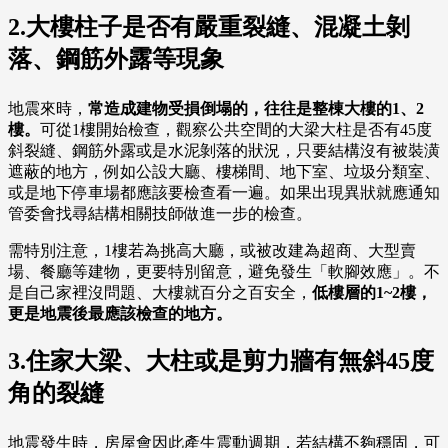
2.大樓柱子是否有嚴重裂縫、混凝土剝
落、鋼筋外露等現象
地震來時，
常造成建物受損倒塌的，往往是整棟大樓的1、2
樓。
可從1樓開始檢查，觀察公共空間的大梁大柱是否有45度
斜裂縫、鋼筋外露或是水泥剝落的狀況，只要結構沒有被裝潢
遮蔽的地方，例如公設大廳、樓梯間、地下室、垃圾分類室、
或是地下停車場都應該要檢查看一遍。如果出現異狀就應通知
管委會找尋結構相關技師做進一步的檢查。
需特別注意，1樓若為挑高大廳，或被改建為超商、大型賣
場、餐廳等建物，更要特別留意，避免發生「軟腳效應」。不
是自己家裡沒問題、大樓就百分之百安全，
低樓層的1~2樓，
更是地震後最應該檢查的地方。
3.住家大梁、大柱或是剪力牆有無斜45度
角的裂縫
地震發生時，房屋會因此產生震動週期，若結構不夠穩固，可