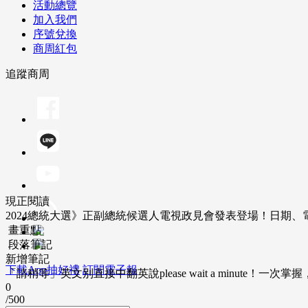
活動總覽
加入我們
序號兌換
商周紅包
追蹤商周
現正閱讀
2024總統大選》正副總統候選人電視政見會發表登場！日期、
畫重點
段落筆記
新增筆記
下載App抽好禮
訂閱電子報
「請稍等」英文別直接中翻英說please wait a minute！一
0
/500