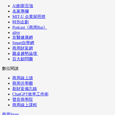
AI創新百強
名家專欄
MIT-U 企業探照燈
特別企劃
Podcast《商周Bar》
alive
良醫健康網
Smart自學網
商周財富網
圓桌趨勢論壇
百大顧問團
數位閱讀
商周線上讀
商周共學圈
新財富備忘錄
ChatGPT效率工作術
聲音商學院
商周線上課程
商周Store