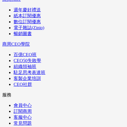
週年慶好禮送
紙本訂閱優惠
數位訂閱優惠
電子雜誌(Zinio)
暢銷圖書
商周CEO學院
百億CEO班
CEO50失敗學
組織領袖班
駐足思考表達班
客製企業培訓
CEO社群
服務
會員中心
訂閱商周
客服中心
常見問題