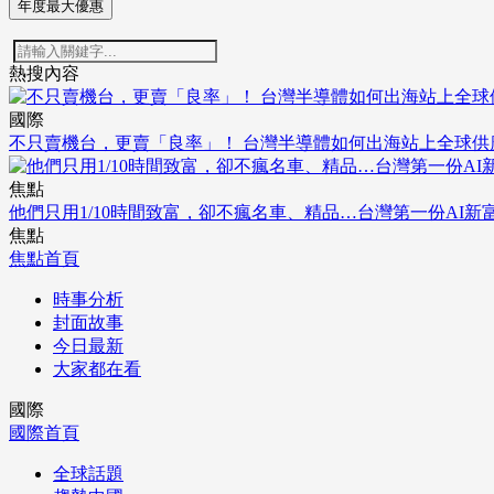
年度最大優惠
熱搜內容
國際
不只賣機台，更賣「良率」！ 台灣半導體如何出海站上全球供
焦點
他們只用1/10時間致富，卻不瘋名車、精品…台灣第一份AI新
焦點
焦點首頁
時事分析
封面故事
今日最新
大家都在看
國際
國際首頁
全球話題