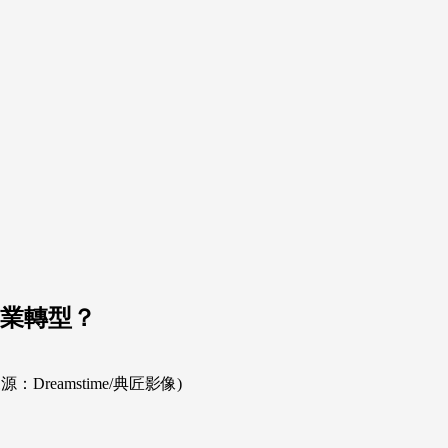
產業轉型？
amstime/典匠影像)