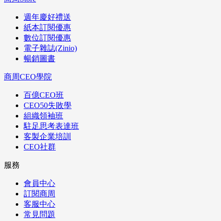
週年慶好禮送
紙本訂閱優惠
數位訂閱優惠
電子雜誌(Zinio)
暢銷圖書
商周CEO學院
百億CEO班
CEO50失敗學
組織領袖班
駐足思考表達班
客製企業培訓
CEO社群
服務
會員中心
訂閱商周
客服中心
常見問題