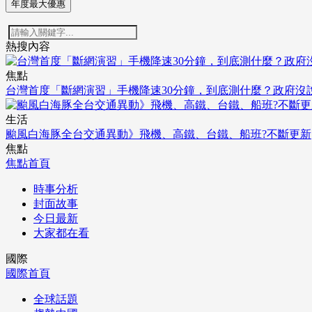
年度最大優惠
熱搜內容
焦點
台灣首度「斷網演習」手機降速30分鐘，到底測什麼？政府沒
生活
颱風白海豚全台交通異動》飛機、高鐵、台鐵、船班?不斷更新
焦點
焦點首頁
時事分析
封面故事
今日最新
大家都在看
國際
國際首頁
全球話題