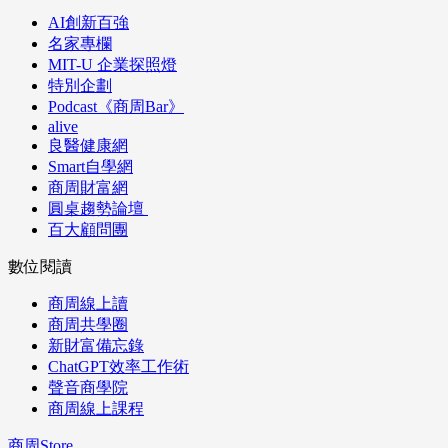
AI創新百強
名家專欄
MIT-U 企業探照燈
特別企劃
Podcast《商周Bar》
alive
良醫健康網
Smart自學網
商周財富網
圓桌趨勢論壇
百大顧問團
數位閱讀
商周線上讀
商周共學圈
新財富備忘錄
ChatGPT效率工作術
聲音商學院
商周線上課程
商周Store