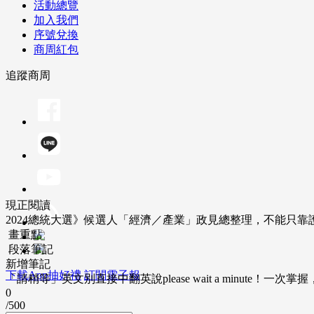
活動總覽
加入我們
序號兌換
商周紅包
追蹤商周
現正閱讀
2024總統大選》候選人「經濟／產業」政見總整理，不能只
畫重點
段落筆記
新增筆記
下載App抽好禮
訂閱電子報
「請稍等」英文別直接中翻英說please wait a minute！一
0
/500