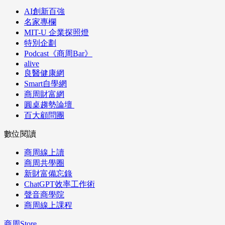
AI創新百強
名家專欄
MIT-U 企業探照燈
特別企劃
Podcast《商周Bar》
alive
良醫健康網
Smart自學網
商周財富網
圓桌趨勢論壇
百大顧問團
數位閱讀
商周線上讀
商周共學圈
新財富備忘錄
ChatGPT效率工作術
聲音商學院
商周線上課程
商周Store