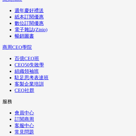
週年慶好禮送
紙本訂閱優惠
數位訂閱優惠
電子雜誌(Zinio)
暢銷圖書
商周CEO學院
百億CEO班
CEO50失敗學
組織領袖班
駐足思考表達班
客製企業培訓
CEO社群
服務
會員中心
訂閱商周
客服中心
常見問題