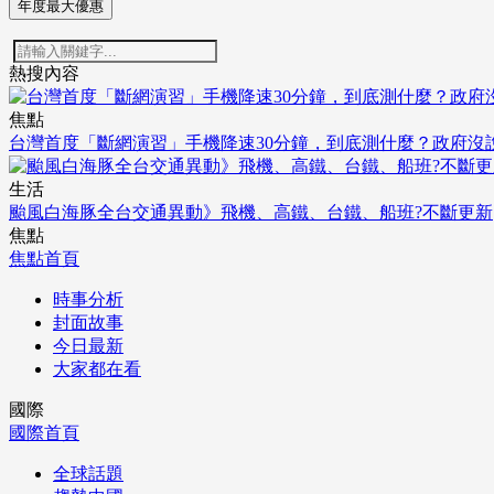
年度最大優惠
熱搜內容
焦點
台灣首度「斷網演習」手機降速30分鐘，到底測什麼？政府沒
生活
颱風白海豚全台交通異動》飛機、高鐵、台鐵、船班?不斷更新
焦點
焦點首頁
時事分析
封面故事
今日最新
大家都在看
國際
國際首頁
全球話題