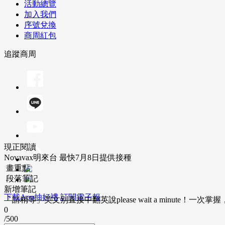
活動總覽
加入我們
序號兌換
商周紅包
追蹤商周
現正閱讀
Novavax明來台 最快7月8日提供接種
畫重點
段落筆記
新增筆記
下載App抽好禮
訂閱電子報
「請稍等」英文別直接中翻英說please wait a minute！一
0
/500