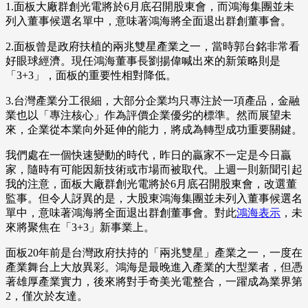
1.面板大廠群創光電將於6月底召開股東會，而鴻海集團並未
列入董事候選名單中，意味著鴻海將全面退出群創董事會。
2.面板曾是政府扶植的兩兆雙星產業之一，當時郭台銘非常看
好眼球經濟。現任鴻海董事長劉揚偉喊出來的新策略則是
「3+3」，面板的重要性相對降低。
3.台灣產業分工很細，大部分企業均只專注於一項產品，金融
業也以「專注核心」作為評價企業優劣的標準。然而展望未
來，企業從本業向外延伸的能力，將成為轉型成功重要關鍵。
我們處在一個快速變動的時代，昨日的贏家不一定是今日贏
家，隨時有可能因新技術或市場而被取代。上週一則新聞引起
我的注意，面板大廠群創光電將於6月底召開股東會，改選董
監事。但令人訝異的是，大股東鴻海集團並未列入董事候選名
單中，意味著鴻海將全面退出群創董事會。對此
鴻海表示
，未
來將聚焦在「3+3」新事業上。
面板20年前是台灣政府扶持的「兩兆雙星」產業之一，一度在
產業舞台上大放異彩。鴻海是最晚進入產業的大型業者，但憑
著雄厚產業實力，後來將對手奇美光電整合，一躍成為業界第
2，僅次於友達。