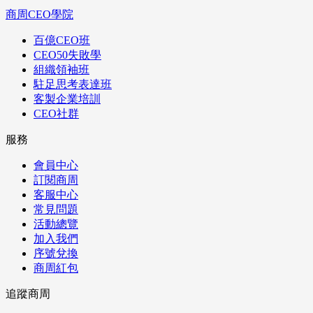
商周CEO學院
百億CEO班
CEO50失敗學
組織領袖班
駐足思考表達班
客製企業培訓
CEO社群
服務
會員中心
訂閱商周
客服中心
常見問題
活動總覽
加入我們
序號兌換
商周紅包
追蹤商周