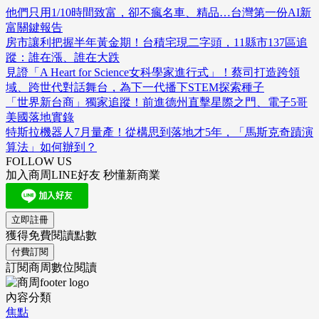
他們只用1/10時間致富，卻不瘋名車、精品…台灣第一份AI新
富關鍵報告
房市讓利把握半年黃金期！台積宅現二字頭，11縣市137區追
蹤：誰在漲、誰在大跌
見證「A Heart for Science女科學家進行式」！蔡司打造跨領
域、跨世代對話舞台，為下一代播下STEM探索種子
「世界新台商」獨家追蹤！前進德州直擊星際之門、電子5哥
美國落地實錄
特斯拉機器人7月量產！從構思到落地才5年，「馬斯克奇蹟演
算法」如何辦到？
FOLLOW US
加入商周LINE好友 秒懂新商業
立即註冊
獲得免費閱讀點數
付費訂閱
訂閱商周數位閱讀
內容分類
焦點