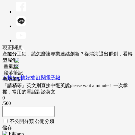
現正閱讀
產業分工細，該怎麼讓專業連結創新？從鴻海退出群創，看轉
型眉角
畫重點
段落筆記
下載App抽好禮
訂閱電子報
新增筆記
「請稍等」英文別直接中翻英說please wait a minute！一次掌
握，常用的電話對談英文
0
/500
不公開分類
公開分類
儲存