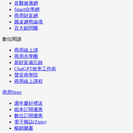
良醫健康網
Smart自學網
商周財富網
圓桌趨勢論壇
百大顧問團
數位閱讀
商周線上讀
商周共學圈
新財富備忘錄
ChatGPT效率工作術
聲音商學院
商周線上課程
商周Store
週年慶好禮送
紙本訂閱優惠
數位訂閱優惠
電子雜誌(Zinio)
暢銷圖書