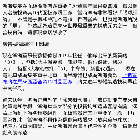
鴻海集團在面板產業有多重要？郭董當年購併夏普時，還以個
人名義投資其10代面板廠堺工廠。當時鴻海非常看好「眼球經
濟」，不管是手機和筆記本電腦，都有螢幕，也就是鴻海所說
的「屏」，郭董認為這是未來世界最重要的構成元素之一，但
曾幾何時，這個現象居然改了？
廣告-請繼續往下閱讀
現在鴻海董事長劉揚偉是2019年接任，他喊出來的新策略
「3+3」，包括3大主軸產業「電動車、數位健康、機器
人」，搭配3大核心技術「AI、半導體、新世代通訊」。現在
電動車成為集團重中之重，而半導體也成為鴻海新歡；
上週宣
布將在馬來西亞合資12吋晶圓廠
，將先進半導體製造技術帶往
中南半島。
過去10年，鴻海是典型的「蘋果概念股」，成長動能主要來自
於筆電和手機，鴻海集團大部分的投資均和這些產品有關，涵
蓋上游到下游各種零組件，面板當然是其中重要的一環。也正
因為如此，當鴻海不再作為群創策略股東（放棄董事席次），
代表方向重大轉變。由於鴻海是台灣具代表性的企業，這個舉
動意義深遠。