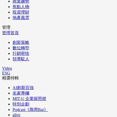
商業趨勢
焦點人物
投資理財
地產風雲
管理
管理首頁
創新策略
數位轉型
行銷密技
領導馭人
Video
ESG
精選特輯
AI創新百強
名家專欄
MIT-U 企業探照燈
特別企劃
Podcast《商周Bar》
alive