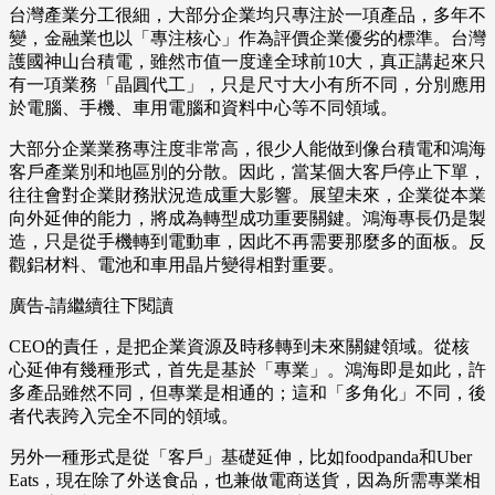
台灣產業分工很細，大部分企業均只專注於一項產品，多年不
變，金融業也以「專注核心」作為評價企業優劣的標準。台灣
護國神山台積電，雖然市值一度達全球前10大，真正講起來只
有一項業務「晶圓代工」，只是尺寸大小有所不同，分別應用
於電腦、手機、車用電腦和資料中心等不同領域。
大部分企業業務專注度非常高，很少人能做到像台積電和鴻海
客戶產業別和地區別的分散。因此，當某個大客戶停止下單，
往往會對企業財務狀況造成重大影響。展望未來，企業從本業
向外延伸的能力，將成為轉型成功重要關鍵。鴻海專長仍是製
造，只是從手機轉到電動車，因此不再需要那麼多的面板。反
觀鋁材料、電池和車用晶片變得相對重要。
廣告-請繼續往下閱讀
CEO的責任，是把企業資源及時移轉到未來關鍵領域。從核
心延伸有幾種形式，首先是基於「專業」。鴻海即是如此，許
多產品雖然不同，但專業是相通的；這和「多角化」不同，後
者代表跨入完全不同的領域。
另外一種形式是從「客戶」基礎延伸，比如foodpanda和Uber
Eats，現在除了外送食品，也兼做電商送貨，因為所需專業相