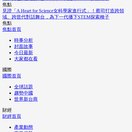
焦點
見證「A Heart for Science女科學家進行式」！蔡司打造跨領
域、跨世代對話舞台，為下一代播下STEM探索種子
焦點
焦點首頁
時事分析
封面故事
今日最新
大家都在看
國際
國際首頁
全球話題
趨勢中國
世界新台商
財經
財經首頁
產業動態