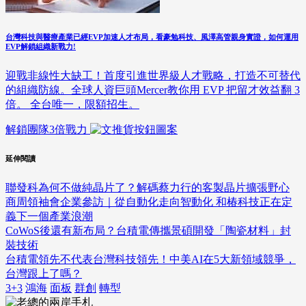
台灣科技與醫療產業已經EVP加速人才布局，看豪勉科技、風澤高管親身實證，如何運用
EVP解鎖組織新戰力!
迎戰非線性大缺工！首度引進世界級人才戰略，打造不可替代
的組織防線。全球人資巨頭Mercer教你用 EVP 把留才效益翻 3
倍。 全台唯一，限額招生。
解鎖團隊3倍戰力
延伸閱讀
聯發科為何不做純晶片了？解碼蔡力行的客製晶片擴張野心
商周領袖會企業參訪｜從自動化走向智動化 和椿科技正在定
義下一個產業浪潮
CoWoS後還有新布局？台積電傳攜景碩開發「陶瓷材料」封
裝技術
台積電領先不代表台灣科技領先！中美AI在5大新領域競爭，
台灣跟上了嗎？
3+3
鴻海
面板
群創
轉型