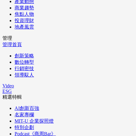
產業動態
商業趨勢
焦點人物
投資理財
地產風雲
管理
管理首頁
創新策略
數位轉型
行銷密技
領導馭人
Video
ESG
精選特輯
AI創新百強
名家專欄
MIT-U 企業探照燈
特別企劃
Podcast《商周Bar》