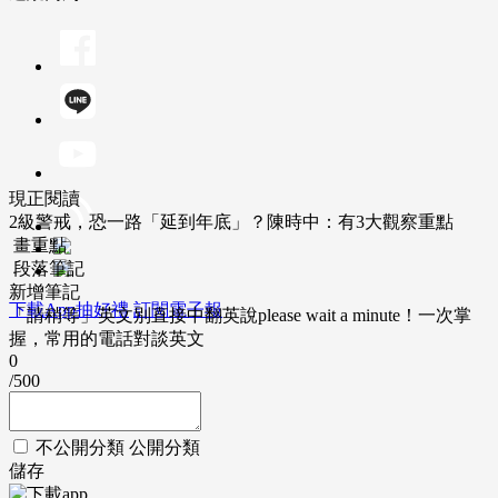
現正閱讀
2級警戒，恐一路「延到年底」？陳時中：有3大觀察重點
畫重點
段落筆記
新增筆記
下載App抽好禮
訂閱電子報
「請稍等」英文別直接中翻英說please wait a minute！一次掌
握，常用的電話對談英文
0
/500
不公開分類
公開分類
儲存