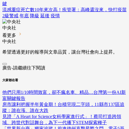
鍵
流感重症死亡數10年來次高！疾管署：高峰還沒來，快打疫苗
2級警戒
年底
降級
延後
疫情
中央社
看更多
中央社
希望透過更好的報導與文章品質，讓台灣社會向上提昇。
廣告-請繼續往下閱讀
大家都在看
他們只用1/10時間致富，卻不瘋名車、精品…台灣第一份AI新
富關鍵報告
房市讓利把握半年黃金期！台積宅現二字頭，11縣市137區追
蹤：誰在漲、誰在大跌
見證「A Heart for Science女科學家進行式」！蔡司打造跨領
域、跨世代對話舞台，為下一代播下STEM探索種子
「世界新台商」獨家追蹤！前進德州直擊星際之門、電子5哥