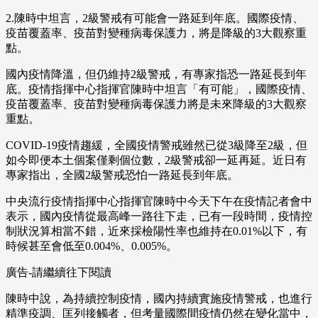
2.陳時中坦言，2級警戒有可能會一路延到年底。國際疫情、
疫苗覆蓋率、疫苗對變種病毒保護力，將是降級的3大觀察重
點。
國內疫情降溫，但仍維持2級警戒，有專家指恐一路延長到年
底。疫情指揮中心指揮官陳時中坦言「有可能」，國際疫情、
疫苗覆蓋率、疫苗對變種病毒保護力將是未來降級的3大觀察
重點。
COVID-19疫情趨緩，全國疫情警戒雖然已從3級降至2級，但
如今即便本土個案僅剩個位數，2級警戒卻一延再延。近日有
專家指出，全國2級警戒恐怕一路延長到年底。
中央流行疫情指揮中心指揮官陳時中今天下午在疫情記者會中
表示，國內疫情從最高峰一路往下走，已有一段時間，疫情控
制狀況算相當不錯，近來採檢陽性率也維持在0.01%以下，有
時候甚至會低至0.004%、0.005%。
廣告-請繼續往下閱讀
陳時中說，為持續控制疫情，國內持續實施疫情警戒，也進行
精準疫調、匡列接觸者，但考量國際間疫情仍然在變化當中，