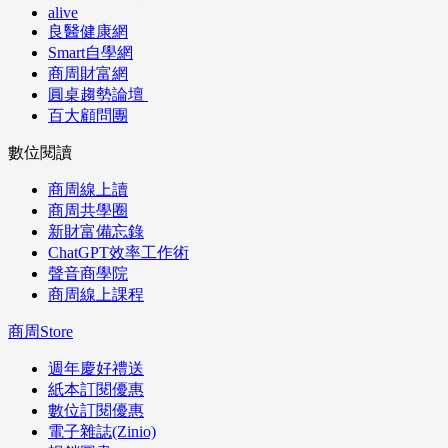
alive
良醫健康網
Smart自學網
商周財富網
圓桌趨勢論壇
百大顧問團
數位閱讀
商周線上讀
商周共學圈
新財富備忘錄
ChatGPT效率工作術
聲音商學院
商周線上課程
商周Store
週年慶好禮送
紙本訂閱優惠
數位訂閱優惠
電子雜誌(Zinio)