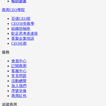
暢銷圖書
商周CEO學院
百億CEO班
CEO50失敗學
組織領袖班
駐足思考表達班
客製企業培訓
CEO社群
服務
會員中心
訂閱商周
客服中心
常見問題
活動總覽
加入我們
序號兌換
商周紅包
追蹤商周