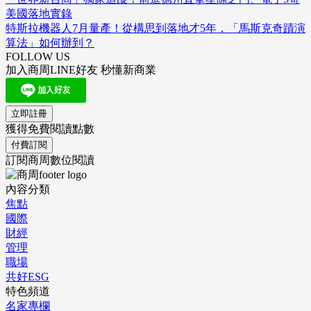
美國落地實錄
特斯拉機器人7月量產！從構思到落地才5年，「馬斯克奇蹟演
算法」如何辦到？
FOLLOW US
加入商周LINE好友 秒懂新商業
立即註冊
獲得免費閱讀點數
付費訂閱
訂閱商周數位閱讀
內容分類
焦點
國際
財經
管理
職場
共好ESG
特色頻道
名家專欄