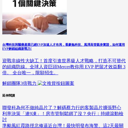
台灣科技與醫療產業已經EVP加速人才布局，看豪勉科技、風澤高管親身實證，如何運用
EVP解鎖組織新戰力!
迎戰非線性大缺工！首度引進世界級人才戰略，打造不可替代
的組織防線。全球人資巨頭Mercer教你用 EVP 把留才效益翻 3
倍。 全台唯一，限額招生。
解鎖團隊3倍戰力
延伸閱讀
聯發科為何不做純晶片了？解碼蔡力行的客製晶片擴張野心
利率決策「連9凍」！房市管制鬆綁了沒？央行：持續滾動檢
討
準颱風紅霞路徑北修逼近台灣！最快明發布海警、這2天最關