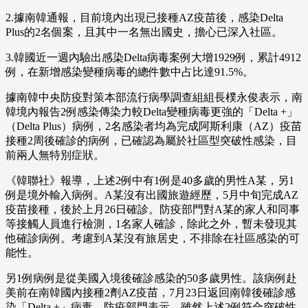
2.據南韓通報，目前境內出現已接種AZ疫苗後，感染Delta
Plus的2名個案，且其中一名無出國史，擔心已深入社區。
3.韓國近一週內驗出感染Delta病毒案例大增1929例，累計4912
例，在新增感染變種病毒的總件數中占比達91.5%。
據南韓中央防疫對策本部流行病學調查組組長樸永俊表示，南
韓境內報告2例感染傳染力較Delta變種病毒更強的「Delta +」
（Delta Plus）病例，2名感染者均為完成阿斯利康（AZ）疫苗
接種2周後確診的病例，已確認為屬於社區型突破性感染，目
前兩人無特別症狀。
《韓聯社》報導，上述2例中有1例是40多歲的男性A某，另1
例是境外輸入病例。A某沒有出國旅遊經歷，5月中旬完成AZ
疫苗接種，後於上月26日確診。防疫部門對A某的家人和同事
等接觸人員進行檢測，1名家人確診，除此之外，暫未發現其
他確診病例。考慮到A某沒有旅居史，不排除在社區感染的可
能性。
另1例病例是從美國入境後確診感染的50多歲男性。該病例赴
美前在南韓國內接種2劑AZ疫苗，7月23日返回南韓後確診感
染「Delta +」病毒。防疫部門表示，雖然上述2例符合突破性