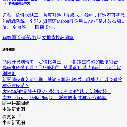
EVP解鎖組織新戰力!
迎戰非線性大缺工！首度引進世界級人才戰略，打造不可替代
的組織防線。全球人資巨頭Mercer教你用 EVP 把留才效益翻 3
倍。 全台唯一，限額招生。
解鎖團隊3倍戰力
延伸閱讀
預備升息期轉向「定價權為王」，3對策重構你的股債組合
腸病毒疫情升溫！已9例死亡，單週近1.2萬人就診，6大症狀
別輕忽
新冠肺炎進入流行期，就診人數激增6成！哪些人可以免費接
種公費疫苗？
大S流感併發肺炎驟逝⋯醫師：有這4症狀，立刻就醫！
南韓delta plus
Delta Plus
Delta變種病毒
接種AZ仍確診
中時新聞網
看更多
中時新聞網