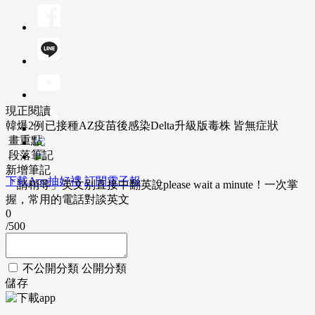
現正閱讀
韓爆2例已接種AZ疫苗後感染Delta升級版毒株 皆無症狀
畫重點
段落筆記
新增筆記
下載App抽好禮
訂閱電子報
「請稍等」英文別直接中翻英說please wait a minute！一次掌
握，常用的電話對談英文
0
/500
不公開分類
公開分類
儲存