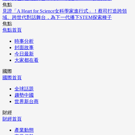
焦點
見證「A Heart for Science女科學家進行式」！蔡司打造跨領
域、跨世代對話舞台，為下一代播下STEM探索種子
焦點
焦點首頁
時事分析
封面故事
今日最新
大家都在看
國際
國際首頁
全球話題
趨勢中國
世界新台商
財經
財經首頁
產業動態