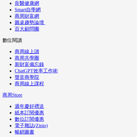
良醫健康網
Smart自學網
商周財富網
圓桌趨勢論壇
百大顧問團
數位閱讀
商周線上讀
商周共學圈
新財富備忘錄
ChatGPT效率工作術
聲音商學院
商周線上課程
商周Store
週年慶好禮送
紙本訂閱優惠
數位訂閱優惠
電子雜誌(Zinio)
暢銷圖書