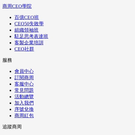
商周CEO學院
百億CEO班
CEO50失敗學
組織領袖班
駐足思考表達班
客製企業培訓
CEO社群
服務
會員中心
訂閱商周
客服中心
常見問題
活動總覽
加入我們
序號兌換
商周紅包
追蹤商周