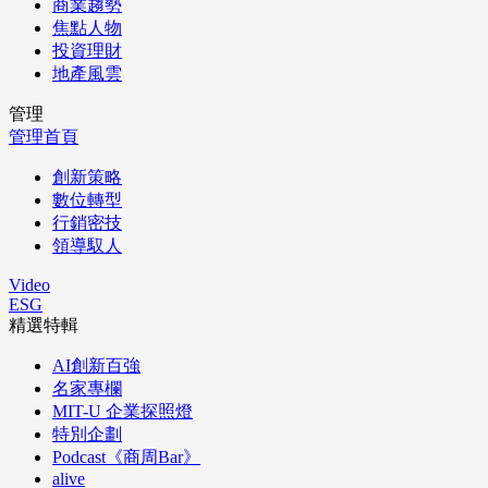
商業趨勢
焦點人物
投資理財
地產風雲
管理
管理首頁
創新策略
數位轉型
行銷密技
領導馭人
Video
ESG
精選特輯
AI創新百強
名家專欄
MIT-U 企業探照燈
特別企劃
Podcast《商周Bar》
alive