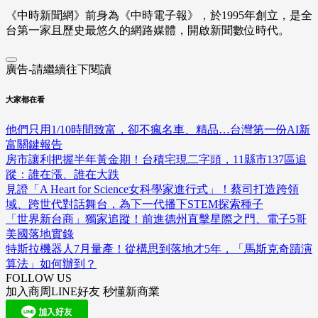
《中時新聞網》前身為《中時電子報》，於1995年創立，是全
台第一家且歷史最悠久的網路媒體，開啟新聞數位時代。
廣告-請繼續往下閱讀
大家都在看
他們只用1/10時間致富，卻不瘋名車、精品…台灣第一份AI新
富關鍵報告
房市讓利把握半年黃金期！台積宅現二字頭，11縣市137區追
蹤：誰在漲、誰在大跌
見證「A Heart for Science女科學家進行式」！蔡司打造跨領
域、跨世代對話舞台，為下一代播下STEM探索種子
「世界新台商」獨家追蹤！前進德州直擊星際之門、電子5哥
美國落地實錄
特斯拉機器人7月量產！從構思到落地才5年，「馬斯克奇蹟演
算法」如何辦到？
FOLLOW US
加入商周LINE好友 秒懂新商業