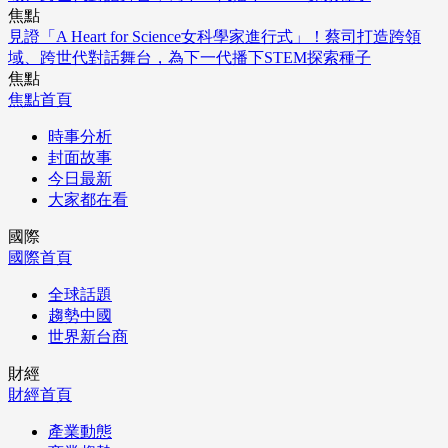
焦點
見證「A Heart for Science女科學家進行式」！蔡司打造跨領
域、跨世代對話舞台，為下一代播下STEM探索種子
焦點
焦點首頁
時事分析
封面故事
今日最新
大家都在看
國際
國際首頁
全球話題
趨勢中國
世界新台商
財經
財經首頁
產業動態