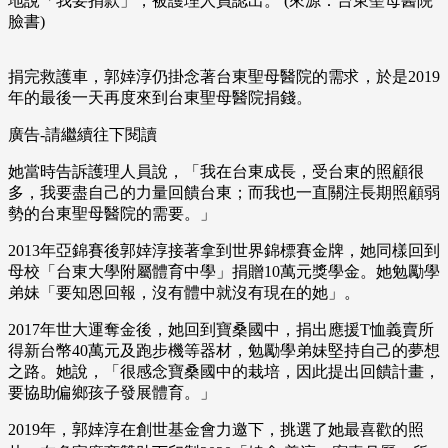
地說「我要捐款」，被護理人員認出。 (來源：台東聖母醫院
臉書)
捐完救護車，郭婞淳仍掛念著台東聖母醫院的需求，於是2019
年的最後一天再度來到台東聖母醫院捐錢。
廣告-請繼續往下閱讀
她當時告訴護理人員說，「我在台東成長，受台東的照顧很
多，我要盡自己的力量回饋台東；而我也一直關注長期照顧弱
勢的台東聖母醫院的需要。」
2013年亞錦賽後郭婞淳接著拿到世界錦標賽金牌，她同樣回到
母校「台東大學附屬體育中學」捐贈10萬元獎學金。她勉勵學
弟妹「要知恩回報，沒有體中就沒有現在的她」。
2017年世大運奪金後，她回到寶桑國中，捐出應援T恤義賣所
得新台幣40萬元及跑步機等器材，勉勵學弟妹堅持自己的夢想
之路。她說，「很感念寶桑國中的栽培，因此提出回饋計畫，
要協助偏鄉孩子發展體育。」
2019年，郭婞淳在創世基金會力邀下，挑選了她最喜歡的照