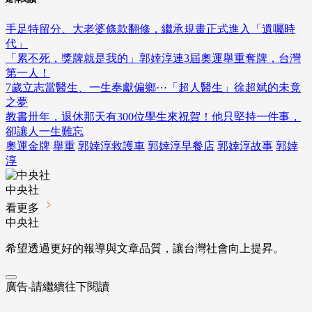
手足特留分、大老婆條款翻修，繼承規畫正式進入「遺囑時
代」
「累不死，獎牌就是我的」郭婞淳連3屆奧運舉重奪牌，台灣
第一人！
7歲立志當醫生、一生奉獻偏鄉⋯「超人醫生」徐超斌的未竟
之夢
教書卅年，退休那天有300位學生來祝賀！他只堅持一件事，
卻讓人一生難忘
奧運金牌
舉重
郭婞淳救護車
郭婞淳早餐店
郭婞淳故事
郭婞
淳
中央社
看更多
中央社
希望透過更好的報導與文章品質，讓台灣社會向上提昇。
廣告-請繼續往下閱讀