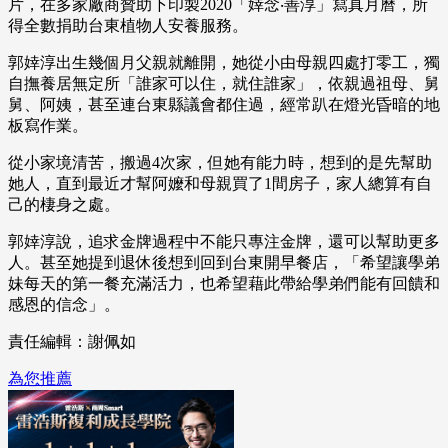
片，在多家廠商贊助下印製2020「婞念‧善淳」寫真月曆，所
得全數捐助台東植物人安養服務。
郭婞淳出生幾個月父親就離開，她從小由母親四處打零工，獨
自撫養居無定所「誰家可以住，就住誰家」，依親過祖母、舅
舅、阿姨，甚至連台東縣議會都住過，經常趴在燈光昏暗的地
板寫作業。
從小家境清苦，搬過4次家，但她有能力時，想到的是先幫助
她人，直到最近才幫阿嬤和母親買了1間房子，家人總算有自
己的棲身之處。
郭婞淳說，追求金牌過程中不能只專注金牌，還可以幫助更多
人。甚至她提到退休後想到回到台東開早餐店，「希望讓學弟
妹每天的第一餐充滿活力，也希望藉此帶給學弟們能有回饋和
感恩的信念」。
責任編輯：謝佩如
為您推薦