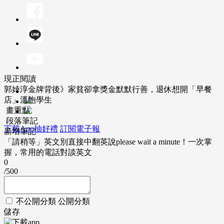
現正閱讀
郭婞淳金牌背後》家貧卻拿獎金默默行善，退休想開「早餐
店」溫飽學生
畫重點
段落筆記
下載App抽好禮
訂閱電子報
新增筆記
「請稍等」英文別直接中翻英說please wait a minute！一次掌
握，常用的電話對談英文
0
/500
不公開分類
公開分類
儲存