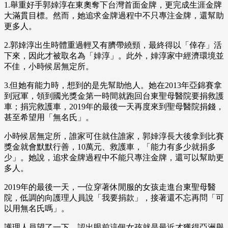
1.舉重好手郭婞淳在東奧奪下台灣首面金牌，更完成生涯金牌
大滿貫目標。然而，她追求金牌過程中不只專注金牌，還幫助
更多人。
2.郭婞淳出生時體重過輕又有臍帶繞頸，最終得以「倖存」活
下來，因此才被取名為「婞淳」。此外，婞淳家中經濟環境並
不佳，小時候居無定所。
3.但她有能力時，想到的是先幫助他人。她在2013年亞錦賽拿
到冠軍，領到國光獎金第一時間就跑回台東聖母醫院要捐救護
車；捐完救護車，2019年的最後一天再度來到聖母醫院捐錢，
甚至希望用「無名氏」。
小時候居無定所，誰家可住就住誰家，郭婞淳長大後拿到比賽
獎金就會默默行善，10萬元、救護車，「能力有多少就捐多
少」。她說，追求金牌過程中不能只專注金牌，還可以幫助更
多人。
2019年的最後一天，一位穿著休閒服的女孩走進台東聖母醫
院，低調的向護理人員說「我要捐款」，接著還不忘再問「可
以用無名氏嗎」。
護理人員望了一下，認出眼前這個女孩就是最近才獲得亞洲舉