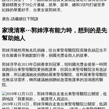
重錦標賽女子59公斤量級，抓舉、挺舉、總和3項均打破世界
紀錄的舉重好手、台東女孩郭婞淳。
廣告-請繼續往下閱讀
家境清寒⋯郭婞淳有能力時，想到的是先
幫助她人
郭婞淳雖然用無名氏捐錢，但台東聖母醫院院長陳良娟忍住不
住在臉書分享她默默行善，捐國光獎金助人的故事。
郭婞淳早在2013年亞錦賽拿到冠軍，領到國光獎金後第一時間
就跑回台東聖母醫院要捐救護車，但因台東聖母醫院沒有急診
服務，所以建議她改捐贈給羅東聖母醫院。豈料羅東聖母醫院
也無這項需求，轉而建議她捐贈給急需救護車的澎湖惠民醫
院。
2019年12月31日，郭婞淳獨自走進台東聖母醫院公關室，低調