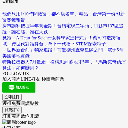
大家都在看
他們只用1/10時間致富，卻不瘋名車、精品…台灣第一份AI新
富關鍵報告
房市讓利把握半年黃金期！台積宅現二字頭，11縣市137區追
蹤：誰在漲、誰在大跌
見證「A Heart for Science女科學家進行式」！蔡司打造跨領
域、跨世代對話舞台，為下一代播下STEM探索種子
「世界新台商」獨家追蹤！前進德州直擊星際之門、電子5哥
美國落地實錄
特斯拉機器人7月量產！從構思到落地才5年，「馬斯克奇蹟演
算法」如何辦到？
FOLLOW US
加入商周LINE好友 秒懂新商業
立即註冊
獲得免費閱讀點數
付費訂閱
訂閱商周數位閱讀