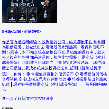
雷浩斯數位訂閱《複利成長學院》
你是否有過這種經驗？ 找到優質公司，結果卻抱不住 常常因
為股價震盪，就被洗出去 看著股價水漲船高，看得到但吃不
到 想買進，卻不知道現在價格合不合理 猶豫的過程中，就失
去了複利的良機 如果這是你，那你非常需要！ 雷浩斯《複利
成長學院》 老師逐月陪你建立「價值投資決策系統」 讓你讀
懂公司價值、養成有紀律的投資心法 📊 訂閱《複利成長學
院》，你將： 🔴 掌握值得長抱的優質公司 🔴 看懂價值與價格
合理關係 🔴 養成獨立思考的判斷框架 🔴 培養長期勝出的贏家
紀律 ▌課程好學激推雷浩斯《複利成長學院》 → 首月限時899
元
進一步了解
延伸閱讀