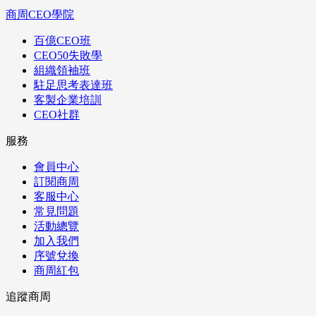
商周CEO學院
百億CEO班
CEO50失敗學
組織領袖班
駐足思考表達班
客製企業培訓
CEO社群
服務
會員中心
訂閱商周
客服中心
常見問題
活動總覽
加入我們
序號兌換
商周紅包
追蹤商周