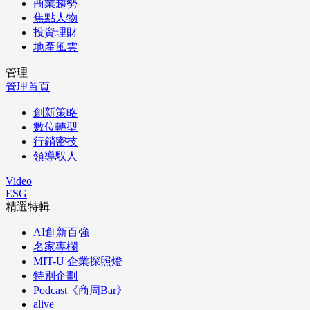
商業趨勢
焦點人物
投資理財
地產風雲
管理
管理首頁
創新策略
數位轉型
行銷密技
領導馭人
Video
ESG
精選特輯
AI創新百強
名家專欄
MIT-U 企業探照燈
特別企劃
Podcast《商周Bar》
alive