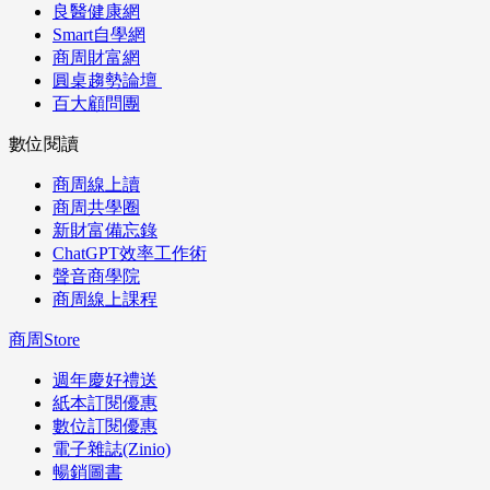
良醫健康網
Smart自學網
商周財富網
圓桌趨勢論壇
百大顧問團
數位閱讀
商周線上讀
商周共學圈
新財富備忘錄
ChatGPT效率工作術
聲音商學院
商周線上課程
商周Store
週年慶好禮送
紙本訂閱優惠
數位訂閱優惠
電子雜誌(Zinio)
暢銷圖書