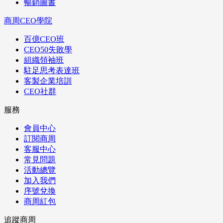
暢銷圖書
商周CEO學院
百億CEO班
CEO50失敗學
組織領袖班
駐足思考表達班
客製企業培訓
CEO社群
服務
會員中心
訂閱商周
客服中心
常見問題
活動總覽
加入我們
序號兌換
商周紅包
追蹤商周