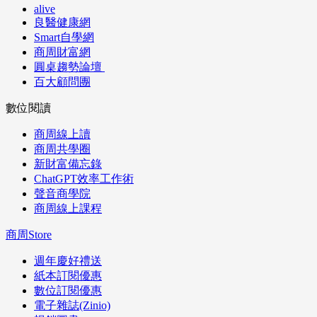
alive
良醫健康網
Smart自學網
商周財富網
圓桌趨勢論壇
百大顧問團
數位閱讀
商周線上讀
商周共學圈
新財富備忘錄
ChatGPT效率工作術
聲音商學院
商周線上課程
商周Store
週年慶好禮送
紙本訂閱優惠
數位訂閱優惠
電子雜誌(Zinio)