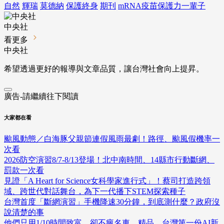
自然
輝瑞
莫德納
保護終身
期刊
mRNA疫苗保護力一輩子
中央社
看更多
中央社
希望透過更好的報導與文章品質，讓台灣社會向上提昇。
廣告-請繼續往下閱讀
大家都在看
颱風動態／白海豚父親節連假風雨最劇！路徑、颱風假機率一
次看
2026防空演習8/7-8/13登場！北中南時間、14縣市行動斷網、
罰款一次看
見證「A Heart for Science女科學家進行式」！蔡司打造跨領
域、跨世代對話舞台，為下一代播下STEM探索種子
台灣首度「斷網演習」手機降速30分鐘，到底測什麼？政府沒
說清楚的事
他們只用1/10時間致富，卻不瘋名車、精品…台灣第一份AI新