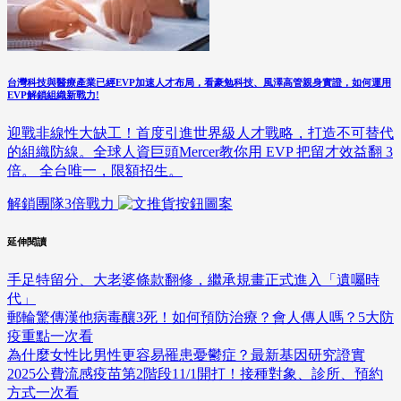
台灣科技與醫療產業已經EVP加速人才布局，看豪勉科技、風澤高管親身實證，如何運用
EVP解鎖組織新戰力!
迎戰非線性大缺工！首度引進世界級人才戰略，打造不可替代
的組織防線。全球人資巨頭Mercer教你用 EVP 把留才效益翻 3
倍。 全台唯一，限額招生。
解鎖團隊3倍戰力
延伸閱讀
手足特留分、大老婆條款翻修，繼承規畫正式進入「遺囑時
代」
郵輪驚傳漢他病毒釀3死！如何預防治療？會人傳人嗎？5大防
疫重點一次看
為什麼女性比男性更容易罹患憂鬱症？最新基因研究證實
2025公費流感疫苗第2階段11/1開打！接種對象、診所、預約
方式一次看