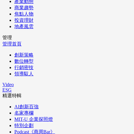
產業動態
商業趨勢
焦點人物
投資理財
地產風雲
管理
管理首頁
創新策略
數位轉型
行銷密技
領導馭人
Video
ESG
精選特輯
AI創新百強
名家專欄
MIT-U 企業探照燈
特別企劃
Podcast《商周Bar》