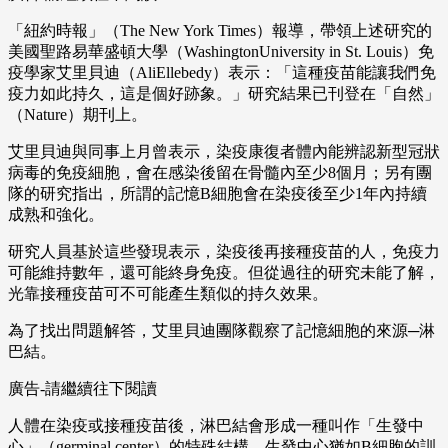
「紐約時報」（The New York Times）報導，帶領上述研究的
美國聖路易華盛頓大學（WashingtonUniversity in St. Louis）免
疫學家艾里貝迪（AliEllebedy）表示：「這種疫苗能讓我們免
疫力如此持久，這是個好跡象。」研究結果已刊登在「自然」
（Nature）期刊上。
艾里貝迪與同事上月曾表示，染疫康復者體內能辨認新型冠狀
病毒的免疫細胞，會在感染後留在骨髓內至少8個月；另有團
隊的研究指出，所謂的記憶B細胞會在染疫後至少1年內持續
成熟和強化。
研究人員基於這些發現表示，染疫後再接種疫苗的人，免疫力
可能維持數年，還可能終身免疫。但從過往的研究未能了解，
光靠接種疫苗可不可能產生類似的持久效果。
為了找出問題解答，艾里貝迪團隊觀察了記憶細胞的來源─淋
巴結。
廣告-請繼續往下閱讀
人體在染疫或接種疫苗後，淋巴結會形成一種叫作「生發中
心」（germinal center）的特殊結構。生發中心猶如B細胞的訓