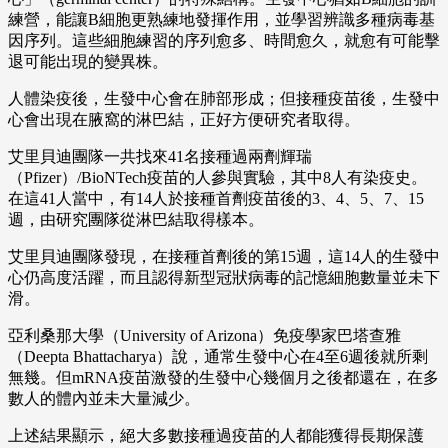
練營，能讓B細胞更熟練地發揮作用，並學習辨識多種病毒基
因序列。這些細胞練習的序列愈多、時間愈久，就愈有可能擊
退可能出現的變異株。
人體染疫後，生發中心會在肺部形成；但接種疫苗後，生發中
心會出現在腋窩的淋巴結，正好方便研究者取得。
艾里貝迪團隊一共找來41名接種過兩劑輝瑞
（Pfizer）/BioNTech疫苗的人參與實驗，其中8人有染疫史。
在這41人當中，有14人於接種首劑疫苗後的3、4、5、7、15
週，由研究團隊從淋巴結取得樣本。
艾里貝迪團隊發現，在接種首劑後的第15週，這14人的生發中
心仍高度活躍，而且認得新型冠狀病毒的記憶細胞數量並未下
滑。
亞利桑那大學（University of Arizona）免疫學家巴塔查雅
（Deepta Bhattacharya）說，通常生發中心在4至6週後就所剩
無幾。但mRNA疫苗激發的生發中心幾個月之後都還在，在多
數人的體內並未大量減少。
上述結果顯示，絕大多數接種過疫苗的人都能獲得長期保護