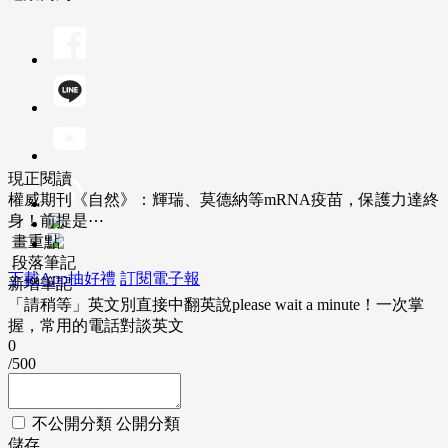
現正閱讀
權威期刊《自然》：輝瑞、莫德納等mRNA疫苗，保護力達終
身！前提是⋯
畫重點
段落筆記
下載App抽好禮
訂閱電子報
新增筆記
「請稍等」英文別直接中翻英說please wait a minute！一次掌
握，常用的電話對談英文
0
/500
不公開分類
公開分類
儲存