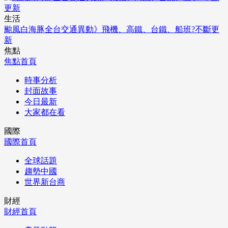
生活
颱風白海豚全台交通異動》飛機、高鐵、台鐵、船班?不斷更
新
焦點
焦點首頁
時事分析
封面故事
今日最新
大家都在看
國際
國際首頁
全球話題
趨勢中國
世界新台商
財經
財經首頁