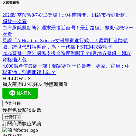
大家都在看
2026防空演習8/7-8/13登場！北中南時間、14縣市行動斷網、
罰款一次看
白海豚颱風動態》週末最接近台灣！最新路徑、颱風假機率一
次看
見證「A Heart for Science女科學家進行式」！蔡司打造跨領
域、跨世代對話舞台，為下一代播下STEM探索種子
2026普發一萬》國民支援金進度到哪了？8月地方發錢、領取
資格懶人包
4,000億產值最痛一課！獨家專訪十位業者、專家、官員：中
聯毒油，到底哪裡出錯？
FOLLOW US
加入商周LINE好友 秒懂新商業
立即註冊
獲得免費閱讀點數
付費訂閱
訂閱商周數位閱讀