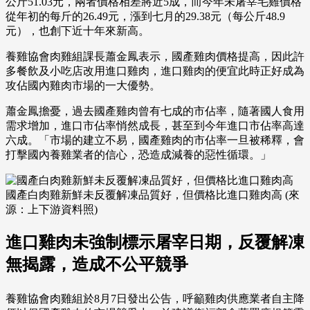
公斤51.03元，兩者價格相差將近5成，而今年未屠宰毛雞價格
從年初的每斤的26.49元，漲到七月的29.38元（每公斤48.9
元），也創下近十年來新高。
養雞協會肉雞組課長蕭金鳳表示，國產雞肉價格提高，因此許
多餐飲及小吃店改用進口雞肉，進口雞肉的便宜此時正好成為
攻佔國內雞肉市場的一大優勢。
蕭金鳳擔憂，過去國產雞肉曾有七成的市佔率，隨著國人食用
需求增加，進口市佔率悄然成長，甚至到今年進口市佔率高達
六成。「市場的建立不易，國產雞肉的市佔率一旦被稀釋，會
打擊國內養雞業者的信心，恐造成減養的惡性循環。」
國產白肉雞新鮮未反覆解凍品質好，但價格比進口雞肉高 (來
源：上下游資料照)
進口雞肉未強制標示屠宰日期，反覆解凍
無揭露，造成不公平競爭
養雞協會肉雞組於8月7日發出公告，呼籲雞肉供應業者自主降