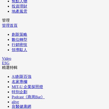
焦點人物
投資理財
地產風雲
管理
管理首頁
創新策略
數位轉型
行銷密技
領導馭人
Video
ESG
精選特輯
AI創新百強
名家專欄
MIT-U 企業探照燈
特別企劃
Podcast《商周Bar》
alive
良醫健康網