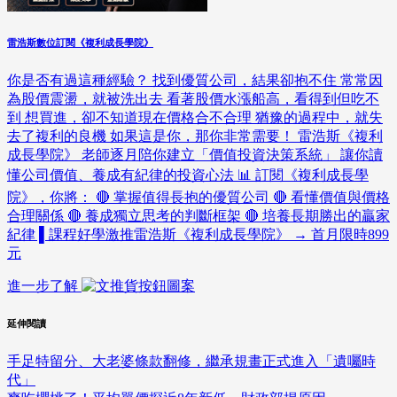
雷浩斯數位訂閱《複利成長學院》
你是否有過這種經驗？ 找到優質公司，結果卻抱不住 常常因
為股價震盪，就被洗出去 看著股價水漲船高，看得到但吃不
到 想買進，卻不知道現在價格合不合理 猶豫的過程中，就失
去了複利的良機 如果這是你，那你非常需要！ 雷浩斯《複利
成長學院》 老師逐月陪你建立「價值投資決策系統」 讓你讀
懂公司價值、養成有紀律的投資心法 📊 訂閱《複利成長學
院》，你將： 🔴 掌握值得長抱的優質公司 🔴 看懂價值與價格
合理關係 🔴 養成獨立思考的判斷框架 🔴 培養長期勝出的贏家
紀律 ▌課程好學激推雷浩斯《複利成長學院》 → 首月限時899
元
進一步了解
延伸閱讀
手足特留分、大老婆條款翻修，繼承規畫正式進入「遺囑時
代」