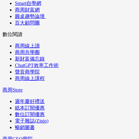
Smart自學網
商周財富網
圓桌趨勢論壇
百大顧問團
數位閱讀
商周線上讀
商周共學圈
新財富備忘錄
ChatGPT效率工作術
聲音商學院
商周線上課程
商周Store
週年慶好禮送
紙本訂閱優惠
數位訂閱優惠
電子雜誌(Zinio)
暢銷圖書
商周CEO學院