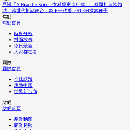
見證「A Heart for Science女科學家進行式」！蔡司打造跨領
域、跨世代對話舞台，為下一代播下STEM探索種子
焦點
焦點首頁
時事分析
封面故事
今日最新
大家都在看
國際
國際首頁
全球話題
趨勢中國
世界新台商
財經
財經首頁
產業動態
商業趨勢