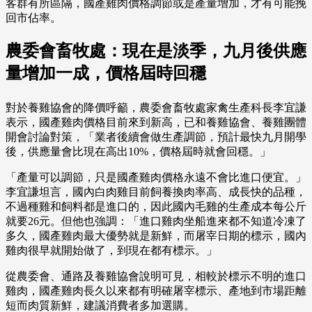
客群有所區隔，國產雞肉價格調節或是產量增加，才有可能挽
回市佔率。
農委會畜牧處：現在是淡季，九月後供應
量增加一成，價格屆時回穩
對於養雞協會的降價呼籲，農委會畜牧處家禽生產科長李宜謙
表示，國產雞肉價格目前來到新高，已和養雞協會、養雞團體
開會討論對策，「業者後續會做生產調節，預計最快九月開學
後，供應量會比現在高出10%，價格屆時就會回穩。」
「產量可以調節，只是國產雞肉價格永遠不會比進口便宜。」
李宜謙坦言，國內白肉雞目前飼養換肉率高、成長快的品種，
不過種雞和飼料都是進口的，因此國內毛雞的生產成本每公斤
就要26元。但他也強調：「進口雞肉坐船進來都不知道冷凍了
多久，國產雞肉最大優勢就是新鮮，而屠宰日期的標示，國內
雞肉很早就開始做了，到現在都有標示。」
從農委會、通路及養雞協會說明可見，相較於標示不明的進口
雞肉，國產雞肉長久以來都有明確屠宰標示、產地到市場距離
短而肉質新鮮，建議消費者多加選購。