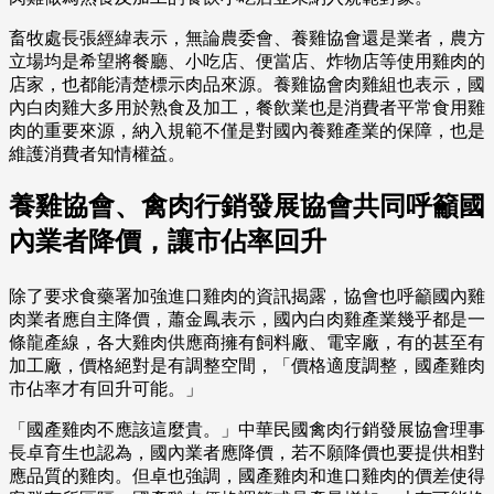
畜牧處長張經緯表示，無論農委會、養雞協會還是業者，農方
立場均是希望將餐廳、小吃店、便當店、炸物店等使用雞肉的
店家，也都能清楚標示肉品來源。養雞協會肉雞組也表示，國
內白肉雞大多用於熟食及加工，餐飲業也是消費者平常食用雞
肉的重要來源，納入規範不僅是對國內養雞產業的保障，也是
維護消費者知情權益。
養雞協會、禽肉行銷發展協會共同呼籲國
內業者降價，讓市佔率回升
除了要求食藥署加強進口雞肉的資訊揭露，協會也呼籲國內雞
肉業者應自主降價，蕭金鳳表示，國內白肉雞產業幾乎都是一
條龍產線，各大雞肉供應商擁有飼料廠、電宰廠，有的甚至有
加工廠，價格絕對是有調整空間，「價格適度調整，國產雞肉
市佔率才有回升可能。」
「國產雞肉不應該這麼貴。」中華民國禽肉行銷發展協會理事
長卓育生也認為，國內業者應降價，若不願降價也要提供相對
應品質的雞肉。但卓也強調，國產雞肉和進口雞肉的價差使得