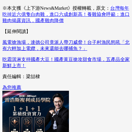
※本文獲《上下游News&Market》授權轉載，原文：
台灣每年
吃掉近六億隻白肉雞，進口六成創新高！養雞協會呼籲：進口
雞肉揭露資訊，國產雞肉降價
【延伸閱讀】
風電搶漁場，達德公司竟派人帶刀威脅！台子村漁民怒吼「北
有六輕加上電纜，未來還能去哪捕魚？」
吃霜淇淋支持國產大豆！國產黃豆搶攻甜食市場，五產品全家
新鮮上市！
責任編輯：梁喆棣
為您推薦