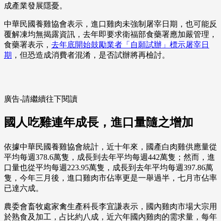
成產業發展隱憂。
中華民國養雞協會表示，進口雞肉未強制屠宰日期，也可能反
覆解凍均無揭露資訊，去年即要求衛福部食藥署應加嚴管理，
食藥署表示，
去年底開始鼓勵業者「自願試辦」標示屠宰日
期
，但恐造成消費者混淆，是否試辦將再檢討。
廣告-請繼續往下閱讀
國人吃雞連年成長，進口量隨之增加
依據中華民國養雞協會統計，近十年來，國產白肉雞供應量從
平均每週378.6萬隻，成長到去年平均每週442萬隻；然而，進
口量也從平均每週223.95萬隻，成長到去年平均每週397.86萬
隻，今年三月後，進口雞肉市佔率更是一舉過半，七月市佔率
已達六成。
農委會畜牧處家禽生產科長李宜謙表示，國內雞肉市場大宗用
於熟食及加工，占比約八成，近六年國內雞肉的需求量，每年