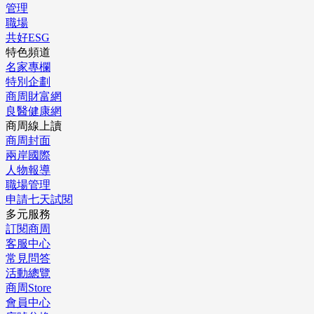
管理
職場
共好ESG
特色頻道
名家專欄
特別企劃
商周財富網
良醫健康網
商周線上讀
商周封面
兩岸國際
人物報導
職場管理
申請七天試閱
多元服務
訂閱商周
客服中心
常見問答
活動總覽
商周Store
會員中心