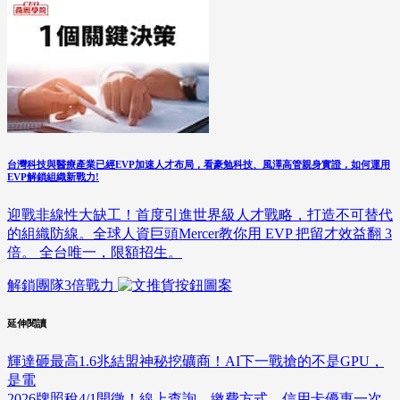
台灣科技與醫療產業已經EVP加速人才布局，看豪勉科技、風澤高管親身實證，如何運用
EVP解鎖組織新戰力!
迎戰非線性大缺工！首度引進世界級人才戰略，打造不可替代
的組織防線。全球人資巨頭Mercer教你用 EVP 把留才效益翻 3
倍。 全台唯一，限額招生。
解鎖團隊3倍戰力
延伸閱讀
輝達砸最高1.6兆結盟神秘挖礦商！AI下一戰搶的不是GPU，
是電
2026牌照稅4/1開徵！線上查詢、繳費方式、信用卡優惠一次