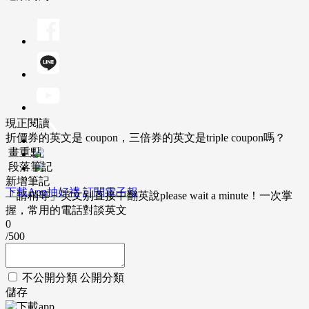
現正閱讀
折價券的英文是 coupon，三倍券的英文是triple coupon嗎？
畫重點
段落筆記
新增筆記
下載App抽好禮
訂閱電子報
「請稍等」英文別直接中翻英說please wait a minute！一次掌
握，常用的電話對談英文
0
/500
不公開分類
公開分類
儲存