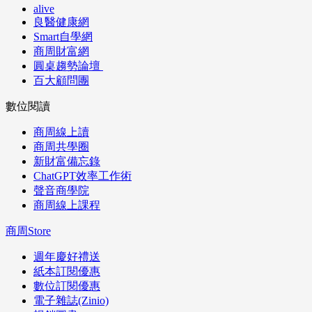
alive
良醫健康網
Smart自學網
商周財富網
圓桌趨勢論壇
百大顧問團
數位閱讀
商周線上讀
商周共學圈
新財富備忘錄
ChatGPT效率工作術
聲音商學院
商周線上課程
商周Store
週年慶好禮送
紙本訂閱優惠
數位訂閱優惠
電子雜誌(Zinio)