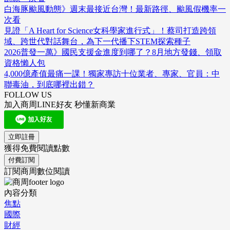
白海豚颱風動態》週末最接近台灣！最新路徑、颱風假機率一
次看
見證「A Heart for Science女科學家進行式」！蔡司打造跨領
域、跨世代對話舞台，為下一代播下STEM探索種子
2026普發一萬》國民支援金進度到哪了？8月地方發錢、領取
資格懶人包
4,000億產值最痛一課！獨家專訪十位業者、專家、官員：中
聯毒油，到底哪裡出錯？
FOLLOW US
加入商周LINE好友 秒懂新商業
立即註冊
獲得免費閱讀點數
付費訂閱
訂閱商周數位閱讀
內容分類
焦點
國際
財經