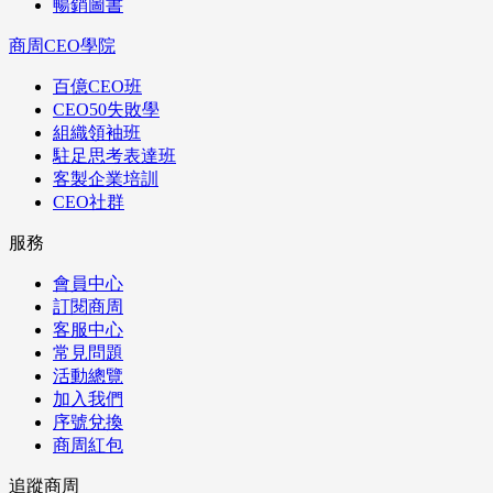
暢銷圖書
商周CEO學院
百億CEO班
CEO50失敗學
組織領袖班
駐足思考表達班
客製企業培訓
CEO社群
服務
會員中心
訂閱商周
客服中心
常見問題
活動總覽
加入我們
序號兌換
商周紅包
追蹤商周