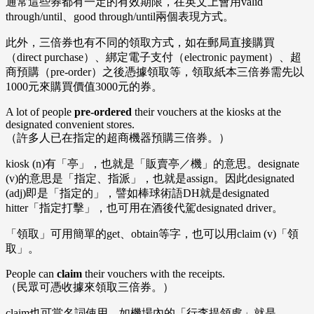
通常這些券都有一定的有效期限，在英文上會用valid
through/until、good through/until兩個表現方式。
此外，三倍券也有不同的領取方式，如在郵局直接購買
（direct purchase）、綁定電子支付（electronic payment）、超
商預購（pre-order）之後憑據領取等，領取紙本三倍券需先以
1000元來購買價值3000元的券。
A lot of people
pre-ordered
their vouchers at the kiosks at the
designated convenient stores.
（許多人已在指定的超商機器預購三倍券。）
kiosk (n)有「亭」，也就是「販賣亭／機」的意思。designate
(v)的意思是「指定、指派」，也就是assign。因此designated
(adj)即是「指定的」，譬如棒球術語DH就是designated
hitter「指定打擊」，也可用在酒後代駕designated driver。
「領取」可用簡單的get、obtain等字，也可以用claim (v)「領
取」。
People can
claim
their vouchers with the receipts.
（民眾可憑收據來領取三倍券。）
claim也可當名詞使用，如機場內的「行李提領處」就是