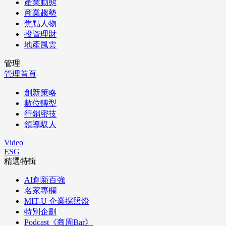
產業動態
商業趨勢
焦點人物
投資理財
地產風雲
管理
管理首頁
創新策略
數位轉型
行銷密技
領導馭人
Video
ESG
精選特輯
AI創新百強
名家專欄
MIT-U 企業探照燈
特別企劃
Podcast《商周Bar》