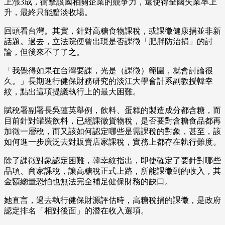
上漲3成，衝擊該國相關企業的競爭力，還使得全國失業率上
升，最終只能黯淡收場。
回頭看台灣。其實，針對高糖食物課稅，或課徵健康捐並非新
話題。過去，立法院便曾出現是否課徵「肥胖防治捐」的討
論，但後來不了了之。
「我覺得如果在台灣要課，光是（課徵）範圍，就會討論很
久。」長期進行健保財務研究的淡江大學會計系副教授韓幸
紋，點出這項提議執行上的最大困難。
賦稅署副署長吳蓮英舉例，飲料、蛋糕的製造成分都含糖，而
目前針對罐裝飲料，已經課徵貨物稅，是否要對含糖食品都再
加徵一層稅，而又該如何認定哪些是需課稅的對象，甚至，該
如何進一步廣泛去對販賣店家課稅，實務上都存在執行難度。
除了課徵對象認定困難，韓幸紋指出，即使確定了要針對哪些
品項、商家課稅，讓高糖稅正式上路，所能課徵到的收入，其
金額總量恐怕也無法完全補足健保財務的缺口。
她直言，過去執行健保財源評估時，高糖稅捐的課徵，是政府
認定排名「相對後面」的潛在收入選項。