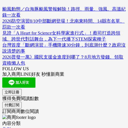
颱風動態／白海豚颱風警報解除！路徑、雨量、強風、高溫紀
錄一次看
2026防空演習8/10中部斷網登場！北南東時間、14縣市名單、
罰款一次看
見證「A Heart for Science女科學家進行式」！蔡司打造跨領
域、跨世代對話舞台，為下一代播下STEM探索種子
台灣首度「斷網演習」手機降速30分鐘，到底測什麼？政府沒
說清楚的事
2026普發一萬》國民支援金進度到哪了？8月地方發錢、領取
資格懶人包
FOLLOW US
加入商周LINE好友 秒懂新商業
立即註冊
獲得免費閱讀點數
付費訂閱
訂閱商周數位閱讀
內容分類