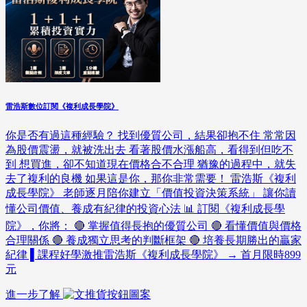
雷浩斯數位訂閱《複利成長學院》
你是否有過這種經驗？ 找到優質公司，結果卻抱不住 常常因
為股價震盪，就被洗出去 看著股價水漲船高，看得到但吃不
到 想買進，卻不知道現在價格合不合理 猶豫的過程中，就失
去了複利的良機 如果這是你，那你非常需要！ 雷浩斯《複利
成長學院》 老師逐月陪你建立「價值投資決策系統」 讓你讀
懂公司價值、養成有紀律的投資心法 📊 訂閱《複利成長學
院》，你將： 🔴 掌握值得長抱的優質公司 🔴 看懂價值與價格
合理關係 🔴 養成獨立思考的判斷框架 🔴 培養長期勝出的贏家
紀律 ▌課程好學激推雷浩斯《複利成長學院》 → 首月限時899
元
進一步了解