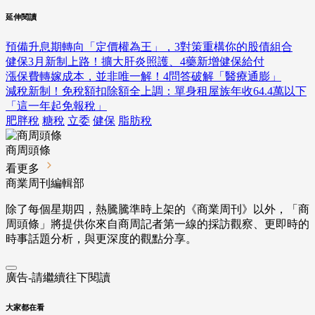
延伸閱讀
預備升息期轉向「定價權為王」，3對策重構你的股債組合
健保3月新制上路！擴大肝炎照護、4藥新增健保給付
漲保費轉嫁成本，並非唯一解！4問答破解「醫療通膨」
減稅新制！免稅額扣除額全上調：單身租屋族年收64.4萬以下
「這一年起免報稅」
肥胖稅
糖稅
立委
健保
脂肪稅
商周頭條
看更多
商業周刊編輯部
除了每個星期四，熱騰騰準時上架的《商業周刊》以外，「商
周頭條」將提供你來自商周記者第一線的採訪觀察、
更即時的
時事話題分析，與更深度的觀點分享。
廣告-請繼續往下閱讀
大家都在看