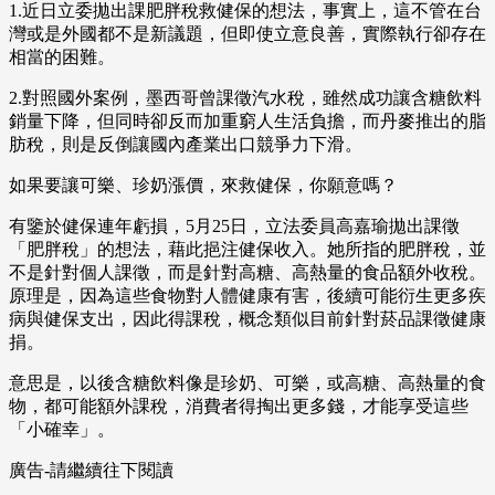
1.近日立委拋出課肥胖稅救健保的想法，事實上，這不管在台
灣或是外國都不是新議題，但即使立意良善，實際執行卻存在
相當的困難。
2.對照國外案例，墨西哥曾課徵汽水稅，雖然成功讓含糖飲料
銷量下降，但同時卻反而加重窮人生活負擔，而丹麥推出的脂
肪稅，則是反倒讓國內產業出口競爭力下滑。
如果要讓可樂、珍奶漲價，來救健保，你願意嗎？
有鑒於健保連年虧損，5月25日，立法委員高嘉瑜拋出課徵
「肥胖稅」的想法，藉此挹注健保收入。她所指的肥胖稅，並
不是針對個人課徵，而是針對高糖、高熱量的食品額外收稅。
原理是，因為這些食物對人體健康有害，後續可能衍生更多疾
病與健保支出，因此得課稅，概念類似目前針對菸品課徵健康
捐。
意思是，以後含糖飲料像是珍奶、可樂，或高糖、高熱量的食
物，都可能額外課稅，消費者得掏出更多錢，才能享受這些
「小確幸」。
廣告-請繼續往下閱讀