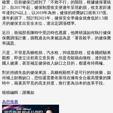
確實，目前健保已經到了「不救不行」的階段，根據健保署統
計，自2017年起，健保制度收支便連年呈現虧損，收支差距連
年達到2%以上，以2019年為例，健保的經費缺口就有337億。
連年虧損下，預計到2021年，健保安全準備金就會低於1.5個
月的健保支出安全水位，達法定調漲標準。
近日，衛福部長陳時中受訪時也透露，他將研議如何執行健保
保費調漲計畫，挑戰過去向來被認為是「署長殺手」的健保費
率議題。
只是，不管是高糖稅捐，汽水稅，抑或脂肪稅，從各國經驗來
觀察，即使立法初衷立意良善，但是否能藉由徵稅，達到提升
國人健康，甚至補足健保收入缺口之目的，都還有待商榷。
對於持續失血的健保來說，高糖稅顯然不是可行的特效藥，如
何補上財務缺口，恐怕還需要依靠現在擁有全台最高聲量的陳
時中，藉著其罕見的高支持度，推行更為治本的改革手段。
核稿編輯：謝佩如
為您推薦