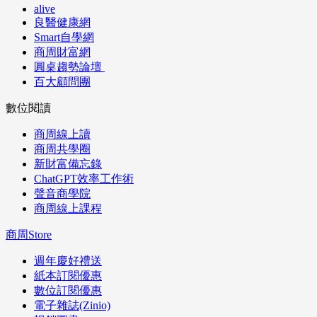
alive
良醫健康網
Smart自學網
商周財富網
圓桌趨勢論壇
百大顧問團
數位閱讀
商周線上讀
商周共學圈
新財富備忘錄
ChatGPT效率工作術
聲音商學院
商周線上課程
商周Store
週年慶好禮送
紙本訂閱優惠
數位訂閱優惠
電子雜誌(Zinio)