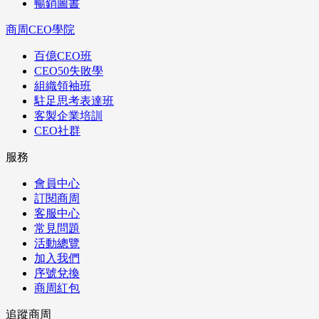
暢銷圖書
商周CEO學院
百億CEO班
CEO50失敗學
組織領袖班
駐足思考表達班
客製企業培訓
CEO社群
服務
會員中心
訂閱商周
客服中心
常見問題
活動總覽
加入我們
序號兌換
商周紅包
追蹤商周