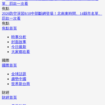
焦點
2026防空演習8/10中部斷網登場！北南東時間、14縣市名單、
罰款一次看
焦點
焦點首頁
時事分析
封面故事
今日最新
大家都在看
國際
國際首頁
全球話題
趨勢中國
世界新台商
財經
財經首頁