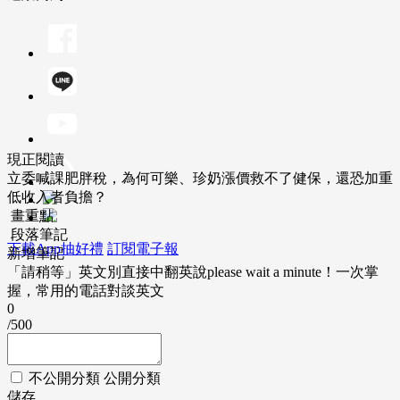
現正閱讀
立委喊課肥胖稅，為何可樂、珍奶漲價救不了健保，還恐加重
低收入者負擔？
畫重點
段落筆記
下載App抽好禮
訂閱電子報
新增筆記
「請稍等」英文別直接中翻英說please wait a minute！一次掌
握，常用的電話對談英文
0
/500
不公開分類
公開分類
儲存