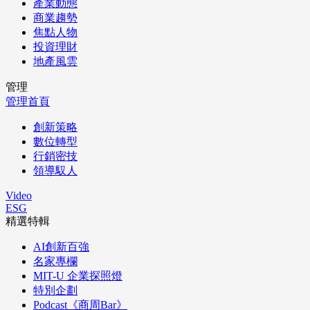
產業動態
商業趨勢
焦點人物
投資理財
地產風雲
管理
管理首頁
創新策略
數位轉型
行銷密技
領導馭人
Video
ESG
精選特輯
AI創新百強
名家專欄
MIT-U 企業探照燈
特別企劃
Podcast《商周Bar》