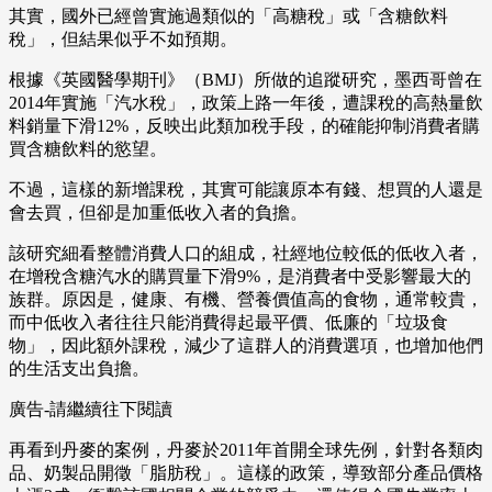
其實，國外已經曾實施過類似的「高糖稅」或「含糖飲料
稅」，但結果似乎不如預期。
根據《英國醫學期刊》（BMJ）所做的追蹤研究，墨西哥曾在
2014年實施「汽水稅」，政策上路一年後，遭課稅的高熱量飲
料銷量下滑12%，反映出此類加稅手段，的確能抑制消費者購
買含糖飲料的慾望。
不過，這樣的新增課稅，其實可能讓原本有錢、想買的人還是
會去買，但卻是加重低收入者的負擔。
該研究細看整體消費人口的組成，社經地位較低的低收入者，
在增稅含糖汽水的購買量下滑9%，是消費者中受影響最大的
族群。原因是，健康、有機、營養價值高的食物，通常較貴，
而中低收入者往往只能消費得起最平價、低廉的「垃圾食
物」，因此額外課稅，減少了這群人的消費選項，也增加他們
的生活支出負擔。
廣告-請繼續往下閱讀
再看到丹麥的案例，丹麥於2011年首開全球先例，針對各類肉
品、奶製品開徵「脂肪稅」。這樣的政策，導致部分產品價格