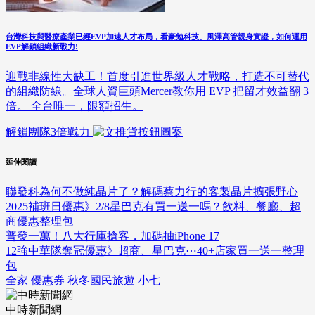
台灣科技與醫療產業已經EVP加速人才布局，看豪勉科技、風澤高管親身實證，如何運用
EVP解鎖組織新戰力!
迎戰非線性大缺工！首度引進世界級人才戰略，打造不可替代
的組織防線。全球人資巨頭Mercer教你用 EVP 把留才效益翻 3
倍。 全台唯一，限額招生。
解鎖團隊3倍戰力
延伸閱讀
聯發科為何不做純晶片了？解碼蔡力行的客製晶片擴張野心
2025補班日優惠》2/8星巴克有買一送一嗎？飲料、餐廳、超
商優惠整理包
普發一萬！八大行庫搶客，加碼抽iPhone 17
12強中華隊奪冠優惠》超商、星巴克⋯40+店家買一送一整理
包
全家
優惠券
秋冬國民旅遊
小七
中時新聞網