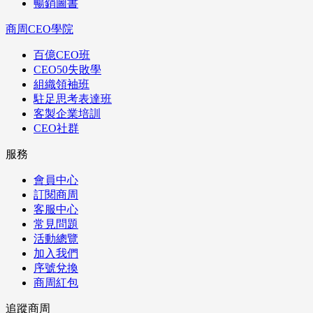
暢銷圖書
商周CEO學院
百億CEO班
CEO50失敗學
組織領袖班
駐足思考表達班
客製企業培訓
CEO社群
服務
會員中心
訂閱商周
客服中心
常見問題
活動總覽
加入我們
序號兌換
商周紅包
追蹤商周