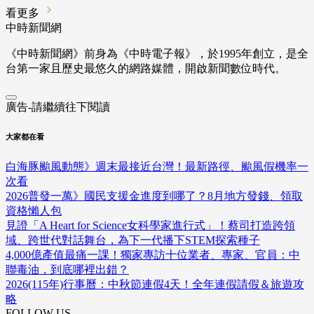
看更多
中時新聞網
《中時新聞網》前身為《中時電子報》，於1995年創立，是全
台第一家且歷史最悠久的網路媒體，開啟新聞數位時代。
廣告-請繼續往下閱讀
大家都在看
白海豚颱風動態》週末最接近台灣！最新路徑、颱風假機率一
次看
2026普發一萬》國民支援金進度到哪了？8月地方發錢、領取
資格懶人包
見證「A Heart for Science女科學家進行式」！蔡司打造跨領
域、跨世代對話舞台，為下一代播下STEM探索種子
4,000億產值最痛一課！獨家專訪十位業者、專家、官員：中
聯毒油，到底哪裡出錯？
2026(115年)行事曆：中秋節連假4天！全年連假請假＆旅遊攻
略
FOLLOW US