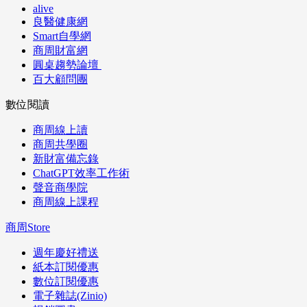
alive
良醫健康網
Smart自學網
商周財富網
圓桌趨勢論壇
百大顧問團
數位閱讀
商周線上讀
商周共學圈
新財富備忘錄
ChatGPT效率工作術
聲音商學院
商周線上課程
商周Store
週年慶好禮送
紙本訂閱優惠
數位訂閱優惠
電子雜誌(Zinio)