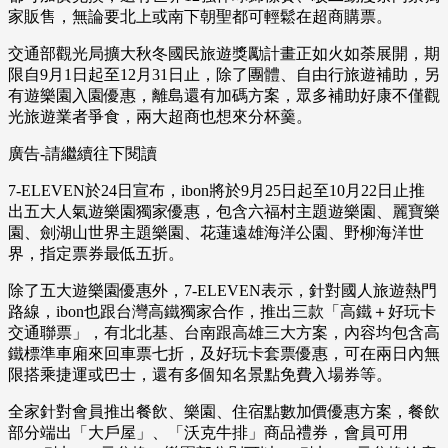
家販售，無論要北上或南下朝聖都可輕鬆在超商購票。
交通部觀光局擴大秋冬國民旅遊獎勵計畫正如火如荼展開，期
限自9月1日起至12月31日止，除了團體、自由行旅遊補助，另
有遊樂園入園優惠，離島還有加碼方案，眾多補助好康不僅觀
光旅遊業者爭食，兩大超商也想來分杯羹。
廣告-請繼續往下閱讀
7-ELEVEN於24日宣布，ibon將於9月25日起至10月22日止推
出五大人氣遊樂園獨家優惠，包含六福村主題遊樂園、麗寶樂
園、劍湖山世界主題樂園、花蓮遠雄海洋公園、野柳海洋世
界，指定票券最低五折。
除了五大遊樂園優惠外，7-ELEVEN表示，針對國人旅遊熱門
路線，ibon也跟台灣高鐵獨家合作，推出三款「高鐵＋好玩卡
交通聯票」，有北北基、台南跟高雄三大方案，內容均包含高
鐵標準車廂來回車票七折，及好玩卡套票優惠，可在兩日內無
限搭乘捷運或巴士，還有多個知名景點免費入場券等。
全家針對會員推出餐飲、樂園、住宿點數加價優惠方案，餐飲
部分端出「大戶屋」、「沃克牛排」商品禮券，會員可用