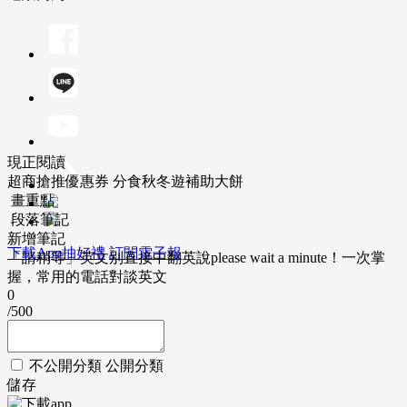
現正閱讀
超商搶推優惠券 分食秋冬遊補助大餅
畫重點
段落筆記
新增筆記
下載App抽好禮
訂閱電子報
「請稍等」英文別直接中翻英說please wait a minute！一次掌
握，常用的電話對談英文
0
/500
不公開分類
公開分類
儲存