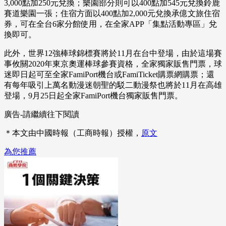
3,000點加250元兌換；樂園部分則可以400點加545元兌換鈴鹿
賽道樂園一張；住宿方面以400點加2,000元兌換承億文旅住宿
券，可在全台6家分館使用，在全家APP「集點活動專區」兌
換即可。
此外，世界12強棒球錦標賽將於11月在台中登場，由於這場賽
事攸關2020年東京奧運棒球參賽資格，全家獨家販售門票，球
迷即日起可至全家FamiPort機台或FamiTicket購票網購票；還
有每年吸引上萬名動漫迷朝聖的駁二動漫祭也將於11月在高雄
登場，9月25日起全家FamiPort機台獨家販售門票。
廣告-請繼續往下閱讀
＊本文由中國時報（工商時報）授權，
原文
為您推薦