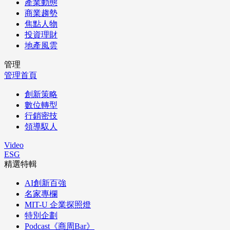
產業動態
商業趨勢
焦點人物
投資理財
地產風雲
管理
管理首頁
創新策略
數位轉型
行銷密技
領導馭人
Video
ESG
精選特輯
AI創新百強
名家專欄
MIT-U 企業探照燈
特別企劃
Podcast《商周Bar》