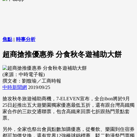
焦點
|
時事分析
超商搶推優惠券 分食秋冬遊補助大餅
(來源：中時電子報)
撰文者：劉馥瑜／工商時報
中時新聞網
2019/09/25
搶攻秋冬旅遊補助商機，7-ELEVEN宣布，全台ibon將於9月
25日起推出五大遊樂園獨家優惠最低五折，還有跟台灣高鐵獨
家合作的三款交通聯票，包含高鐵來回票七折跟熱門景點套
票。
另外，全家也祭出會員點數加購優惠，從餐飲、樂園到住宿券
都可加價兌換，還有世界12強棒球錦標賽、駁二動漫祭門票獨