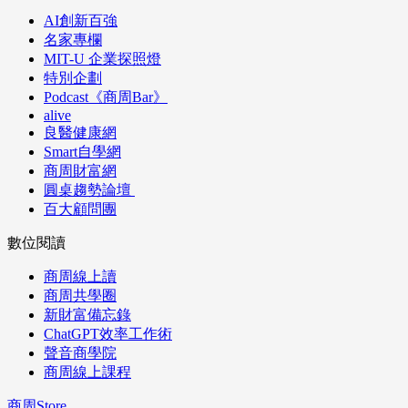
AI創新百強
名家專欄
MIT-U 企業探照燈
特別企劃
Podcast《商周Bar》
alive
良醫健康網
Smart自學網
商周財富網
圓桌趨勢論壇
百大顧問團
數位閱讀
商周線上讀
商周共學圈
新財富備忘錄
ChatGPT效率工作術
聲音商學院
商周線上課程
商周Store