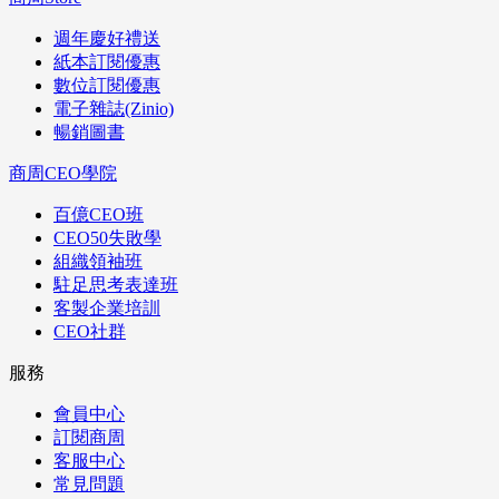
週年慶好禮送
紙本訂閱優惠
數位訂閱優惠
電子雜誌(Zinio)
暢銷圖書
商周CEO學院
百億CEO班
CEO50失敗學
組織領袖班
駐足思考表達班
客製企業培訓
CEO社群
服務
會員中心
訂閱商周
客服中心
常見問題