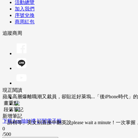
活動總覽
加入我們
序號兌換
商周紅包
追蹤商周
現正閱讀
蘋果高層爆離職潮又裁員，卻貼近好萊塢...「後iPhone時代
畫重點
段落筆記
新增筆記
下載App抽好禮
訂閱電子報
「請稍等」英文別直接中翻英說please wait a minute！一
0
/500