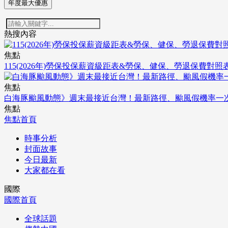
年度最大優惠
熱搜內容
焦點
115(2026年)勞保投保薪資級距表&勞保、健保、勞退保費對照
焦點
白海豚颱風動態》週末最接近台灣！最新路徑、颱風假機率一
焦點
焦點首頁
時事分析
封面故事
今日最新
大家都在看
國際
國際首頁
全球話題