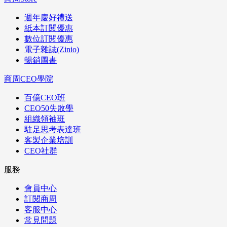
週年慶好禮送
紙本訂閱優惠
數位訂閱優惠
電子雜誌(Zinio)
暢銷圖書
商周CEO學院
百億CEO班
CEO50失敗學
組織領袖班
駐足思考表達班
客製企業培訓
CEO社群
服務
會員中心
訂閱商周
客服中心
常見問題