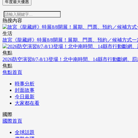
年度最大優惠
熱搜內容
生活
故宮《龍藏經》特展8/8開展！展期、門票、預約／候補方式一
焦點
2026防空演習8/7-8/13登場！北中南時間、14縣市行動斷網、
焦點
焦點首頁
時事分析
封面故事
今日最新
大家都在看
國際
國際首頁
全球話題