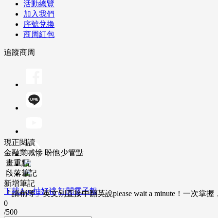
活動總覽
加入我們
序號兌換
商周紅包
追蹤商周
現正閱讀
金融業喊慘 盼他少管點
畫重點
段落筆記
新增筆記
下載App抽好禮
訂閱電子報
「請稍等」英文別直接中翻英說please wait a minute！一
0
/500