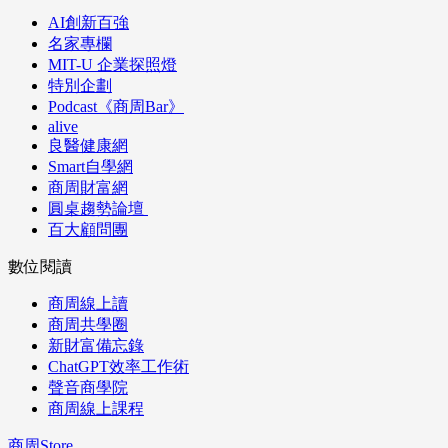
AI創新百強
名家專欄
MIT-U 企業探照燈
特別企劃
Podcast《商周Bar》
alive
良醫健康網
Smart自學網
商周財富網
圓桌趨勢論壇
百大顧問團
數位閱讀
商周線上讀
商周共學圈
新財富備忘錄
ChatGPT效率工作術
聲音商學院
商周線上課程
商周Store