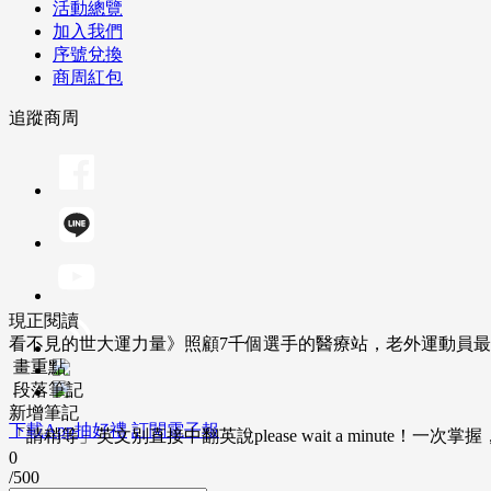
活動總覽
加入我們
序號兌換
商周紅包
追蹤商周
現正閱讀
看不見的世大運力量》照顧7千個選手的醫療站，老外運動員
畫重點
段落筆記
新增筆記
下載App抽好禮
訂閱電子報
「請稍等」英文別直接中翻英說please wait a minute！一
0
/500