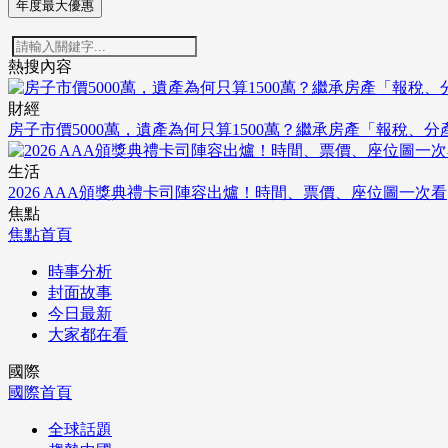
年度最大優惠
熱搜內容
財經
房子市價5000萬，遺產為何只算1500萬？繼承房產「報稅、
生活
2026 AAA頒獎典禮卡司陣容出爐！時間、票價、座位圖一次看
焦點
焦點首頁
時事分析
封面故事
今日最新
大家都在看
國際
國際首頁
全球話題