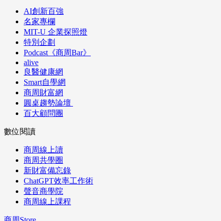
AI創新百強
名家專欄
MIT-U 企業探照燈
特別企劃
Podcast《商周Bar》
alive
良醫健康網
Smart自學網
商周財富網
圓桌趨勢論壇
百大顧問團
數位閱讀
商周線上讀
商周共學圈
新財富備忘錄
ChatGPT效率工作術
聲音商學院
商周線上課程
商周Store