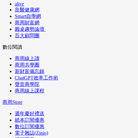
alive
良醫健康網
Smart自學網
商周財富網
圓桌趨勢論壇
百大顧問團
數位閱讀
商周線上讀
商周共學圈
新財富備忘錄
ChatGPT效率工作術
聲音商學院
商周線上課程
商周Store
週年慶好禮送
紙本訂閱優惠
數位訂閱優惠
電子雜誌(Zinio)