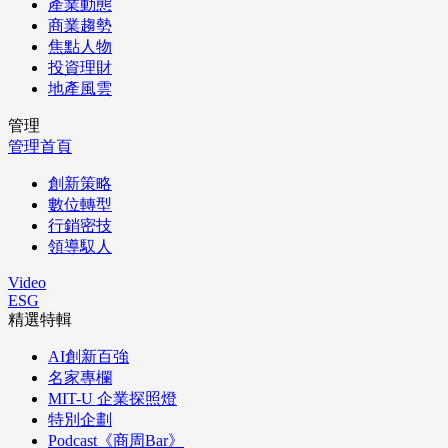
產業動態
商業趨勢
焦點人物
投資理財
地產風雲
管理
管理首頁
創新策略
數位轉型
行銷密技
領導馭人
Video
ESG
精選特輯
AI創新百強
名家專欄
MIT-U 企業探照燈
特別企劃
Podcast《商周Bar》