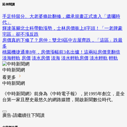
延伸閱讀
手足特留分、大老婆條款翻修，繼承規畫正式進入「遺囑時
代」
輝達落腳北士科帶動漲勢，士林房價衝上8字頭！「一老牌豪
宅區」卻不漲反跌
房價真的下修了？房仲：雙北9區中古屋齊跌，「這區」跌最
多
桃園機捷通車8年，房價漲幅前3名出爐！這兩站房價竟翻倍
淡海輕軌
房價
淡水房價
淡海
淡水輕軌房價
淡水輕軌
輕軌
中時新聞網
看更多
中時新聞網
《中時新聞網》前身為《中時電子報》，於1995年創立，是全
台第一家且歷史最悠久的網路媒體，開啟新聞數位時代。
廣告-請繼續往下閱讀