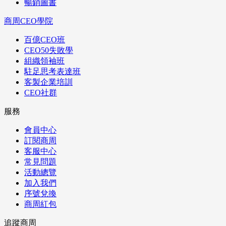
暢銷圖書
商周CEO學院
百億CEO班
CEO50失敗學
組織領袖班
駐足思考表達班
客製企業培訓
CEO社群
服務
會員中心
訂閱商周
客服中心
常見問題
活動總覽
加入我們
序號兌換
商周紅包
追蹤商周