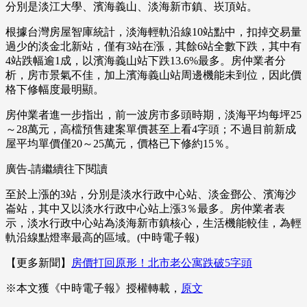
分別是淡江大學、濱海義山、淡海新市鎮、崁頂站。
根據台灣房屋智庫統計，淡海輕軌沿線10站點中，扣掉交易量
過少的淡金北新站，僅有3站在漲，其餘6站全數下跌，其中有
4站跌幅逾1成，以濱海義山站下跌13.6%最多。房仲業者分
析，房市景氣不佳，加上濱海義山站周邊機能未到位，因此價
格下修幅度最明顯。
房仲業者進一步指出，前一波房市多頭時期，淡海平均每坪25
～28萬元，高檔預售建案單價甚至上看4字頭；不過目前新成
屋平均單價僅20～25萬元，價格已下修約15％。
廣告-請繼續往下閱讀
至於上漲的3站，分別是淡水行政中心站、淡金鄧公、濱海沙
崙站，其中又以淡水行政中心站上漲3％最多。房仲業者表
示，淡水行政中心站為淡海新市鎮核心，生活機能較佳，為輕
軌沿線點燈率最高的區域。(中時電子報)
【更多新聞】
房價打回原形！北市老公寓跌破5字頭
※本文獲《中時電子報》授權轉載，
原文