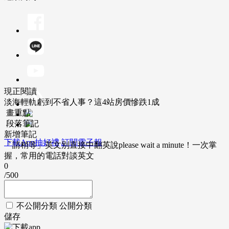
現正閱讀
淡海輕軌虧到不省人事？這4站房價慘跌1成
畫重點
段落筆記
新增筆記
下載App抽好禮
訂閱電子報
「請稍等」英文別直接中翻英說please wait a minute！一次掌
握，常用的電話對談英文
0
/500
不公開分類
公開分類
儲存