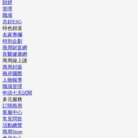
財經
管理
職場
共好ESG
特色頻道
名家專欄
特別企劃
商周財富網
良醫健康網
商周線上讀
商周封面
兩岸國際
人物報導
職場管理
申請七天試閱
多元服務
訂閱商周
客服中心
常見問答
活動總覽
商周Store