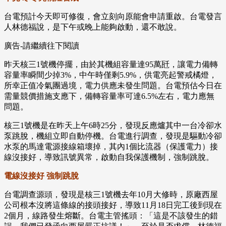
台電預計今天即可修復，會立刻向原能會申請重啟。台電發言
人林德福說，是下午或晚上能夠啟動，還不敢說。
廣告-請繼續往下閱讀
昨天核三1號機停擺，由於其機組容量達95萬瓩，讓電力備轉
容量率瞬間少掉3%，中午時僅剩5.9%，供電亮起警戒橘燈，
所幸正值冷氣團過境，電力供應未發生問題。台電預估今日在
需量競價措施支應下，備轉容量率可達6.5%左右，電力應無
問題。
核三1號機是在昨天上午6時25分，發現反應爐其中一台冷卻水
泵跳脫，機組立即自動停機。台電進行調查，發現是驅動冷卻
水泵的馬達電源接線箱壞掉，其內1個比流器（保護電力）接
線沒接好，導致訊號異常，啟動自我保護機制，強制跳脫。
電線沒接好 強制跳脫
台電調查源頭，發現是核三1號機去年10月大修時，原廠西屋
公司根本沒將這條線的接頭接好，導致11月18日完工後到現在
2個月，線路發生熔斷。台電主管搖頭：「這是不該發生的錯