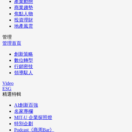
產業動態
商業趨勢
焦點人物
投資理財
地產風雲
管理
管理首頁
創新策略
數位轉型
行銷密技
領導馭人
Video
ESG
精選特輯
AI創新百強
名家專欄
MIT-U 企業探照燈
特別企劃
Podcast《商周Bar》