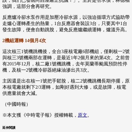
誤，我們已發函向西屋嚴正抗議！」。至於是否求償，林德福
強調，這部分會再研究。
反應爐冷卻水泵作用是加壓冷卻水源，以強迫循環方式協助帶
走爐心運轉產生的熱量，1台反應器會裝設3台，只要其中1台
發生故障，便會自動跳脫，避免反應爐繼續運轉，爐溫升高。
2機組運轉 14個月4次
這次核三1號機跳機後，全台3座核電廠6部機組，僅剩核一2號
與核三3號機兩部在運轉，是最近1年2個月來的第4次。之前曾
有2015年12月，核二廠1號機跳機，去年莫蘭蒂颱風預防性停
機，及核一2號機冷卻器絕緣油滲出共3次。
主因還是出在核一1號把手鬆脫，核二2號機跳機長期停擺，原
本核電廠就剩下2/3運轉，如剛好遇到大修，或是故障，核電
供應量就會大減。
（中國時報）
※本文獲《中時電子報》授權轉載，
原文
。
延伸閱讀