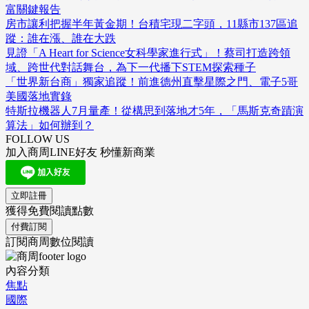
富關鍵報告
房市讓利把握半年黃金期！台積宅現二字頭，11縣市137區追
蹤：誰在漲、誰在大跌
見證「A Heart for Science女科學家進行式」！蔡司打造跨領
域、跨世代對話舞台，為下一代播下STEM探索種子
「世界新台商」獨家追蹤！前進德州直擊星際之門、電子5哥
美國落地實錄
特斯拉機器人7月量產！從構思到落地才5年，「馬斯克奇蹟演
算法」如何辦到？
FOLLOW US
加入商周LINE好友 秒懂新商業
立即註冊
獲得免費閱讀點數
付費訂閱
訂閱商周數位閱讀
內容分類
焦點
國際