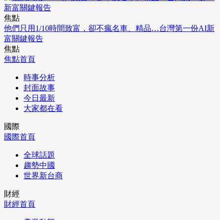
焦點
他們只用1/10時間致富，卻不瘋名車、精品…台灣第一份AI新
富關鍵報告
焦點
焦點首頁
時事分析
封面故事
今日最新
大家都在看
國際
國際首頁
全球話題
趨勢中國
世界新台商
財經
財經首頁