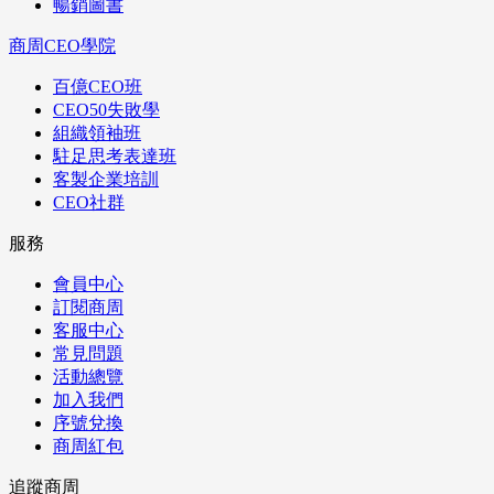
暢銷圖書
商周CEO學院
百億CEO班
CEO50失敗學
組織領袖班
駐足思考表達班
客製企業培訓
CEO社群
服務
會員中心
訂閱商周
客服中心
常見問題
活動總覽
加入我們
序號兌換
商周紅包
追蹤商周