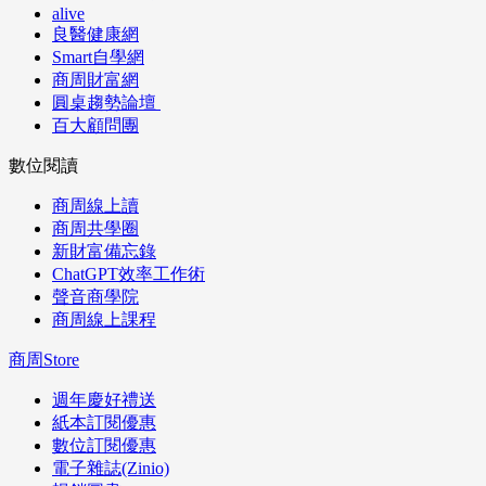
alive
良醫健康網
Smart自學網
商周財富網
圓桌趨勢論壇
百大顧問團
數位閱讀
商周線上讀
商周共學圈
新財富備忘錄
ChatGPT效率工作術
聲音商學院
商周線上課程
商周Store
週年慶好禮送
紙本訂閱優惠
數位訂閱優惠
電子雜誌(Zinio)