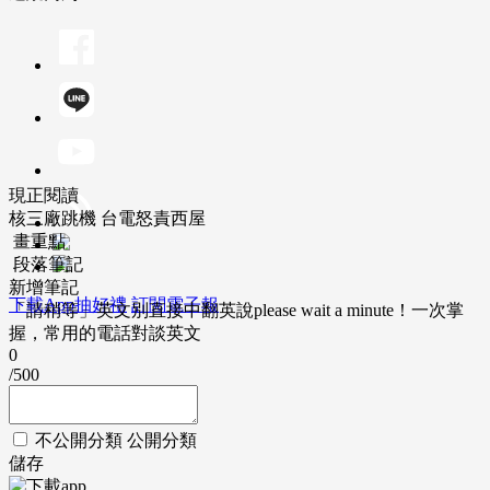
現正閱讀
核三廠跳機 台電怒責西屋
畫重點
段落筆記
新增筆記
下載App抽好禮
訂閱電子報
「請稍等」英文別直接中翻英說please wait a minute！一次掌
握，常用的電話對談英文
0
/500
不公開分類
公開分類
儲存