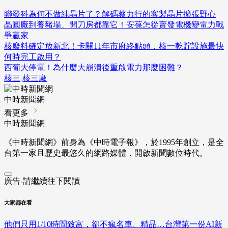
聯發科為何不做純晶片了？解碼蔡力行的客製晶片擴張野心
晶圓廠到養豬場、開刀房都靠它！安葆怎從賣發電機變電力戰
爭贏家
核廢料確定放新北！卡關11年市府終點頭，核一乾貯設施最快
何時完工啟用？
西葡大停電！為什麼大崩潰後重啟電力那麼困難？
核三
核三廠
中時新聞網
看更多
中時新聞網
《中時新聞網》前身為《中時電子報》，於1995年創立，是全
台第一家且歷史最悠久的網路媒體，開啟新聞數位時代。
廣告-請繼續往下閱讀
大家都在看
他們只用1/10時間致富，卻不瘋名車、精品…台灣第一份AI新