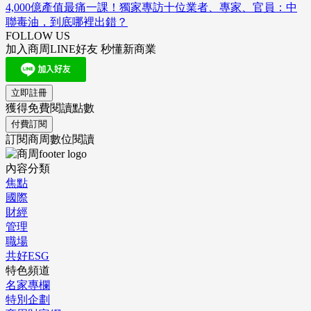
4,000億產值最痛一課！獨家專訪十位業者、專家、官員：中
聯毒油，到底哪裡出錯？
FOLLOW US
加入商周LINE好友 秒懂新商業
立即註冊
獲得免費閱讀點數
付費訂閱
訂閱商周數位閱讀
內容分類
焦點
國際
財經
管理
職場
共好ESG
特色頻道
名家專欄
特別企劃