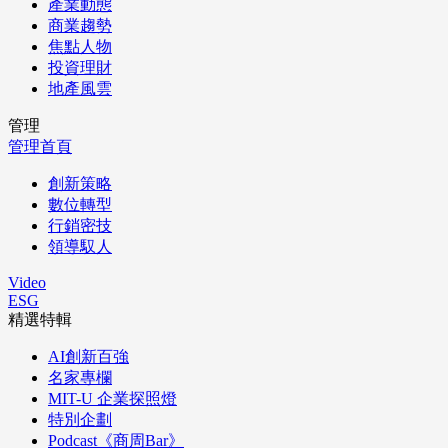
產業動態
商業趨勢
焦點人物
投資理財
地產風雲
管理
管理首頁
創新策略
數位轉型
行銷密技
領導馭人
Video
ESG
精選特輯
AI創新百強
名家專欄
MIT-U 企業探照燈
特別企劃
Podcast《商周Bar》