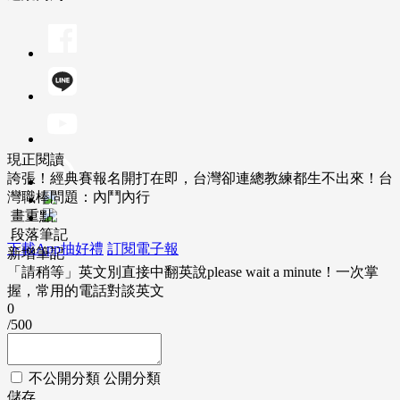
現正閱讀
誇張！經典賽報名開打在即，台灣卻連總教練都生不出來！台
灣職棒問題：內鬥內行
畫重點
段落筆記
下載App抽好禮
訂閱電子報
新增筆記
「請稍等」英文別直接中翻英說please wait a minute！一次掌
握，常用的電話對談英文
0
/500
不公開分類
公開分類
儲存