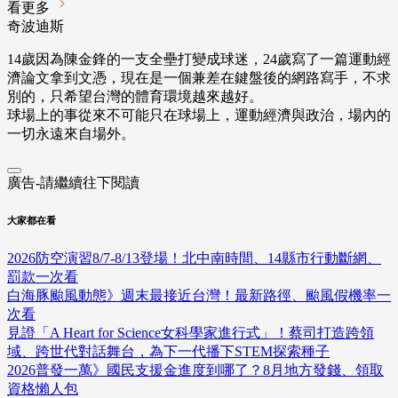
看更多
奇波迪斯
14歲因為陳金鋒的一支全壘打變成球迷，24歲寫了一篇運動經
濟論文拿到文憑，現在是一個兼差在鍵盤後的網路寫手，不求
別的，只希望台灣的體育環境越來越好。
球場上的事從來不可能只在球場上，運動經濟與政治，場內的
一切永遠來自場外。
廣告-請繼續往下閱讀
大家都在看
2026防空演習8/7-8/13登場！北中南時間、14縣市行動斷網、
罰款一次看
白海豚颱風動態》週末最接近台灣！最新路徑、颱風假機率一
次看
見證「A Heart for Science女科學家進行式」！蔡司打造跨領
域、跨世代對話舞台，為下一代播下STEM探索種子
2026普發一萬》國民支援金進度到哪了？8月地方發錢、領取
資格懶人包