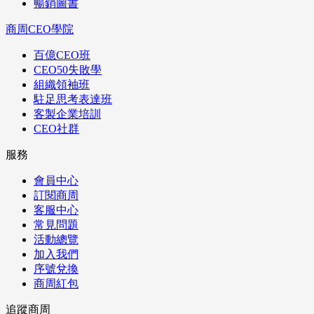
暢銷圖書
商周CEO學院
百億CEO班
CEO50失敗學
組織領袖班
駐足思考表達班
客製企業培訓
CEO社群
服務
會員中心
訂閱商周
客服中心
常見問題
活動總覽
加入我們
序號兌換
商周紅包
追蹤商周