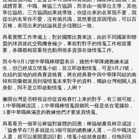
成體育署、中職、棒協三方協調，而非由一個單位主導，其他
單位協助。三方協調結果就導致，你提出來的名單我不要，我
提出的名單你不愛，沒有個共識，當然要提原因理由，可以百
百種，表現出來的結論就是步伐難以一致。
再看實際工作準備上，對於國際比賽來說，由於不同國家和聯
盟的球員彼此交戰機會極少，事前對對手的情蒐工作相當重
要，各國都相當重視也動用很多資源在做情蒐工作。
而今年9月12號中華職棒聯盟表示，雖然中華隊總教練未誕
生，但已經成立情蒐小組，並立即啟動情蒐，可是9月23號，
在紐約當地的經典賽資格賽，將在經典賽中與中華隊同組的南
韓和荷蘭都派員到場情蒐未來對手的資料，獨缺台灣相關人員
身影，阿不是立即啟動情蒐，人咧？
撇開台灣是否輕視這些從資格賽打上來的對手，有三個可能，
1.中華職棒說謊，2.中華職棒情蒐跟鄉民一樣是坐在電腦前，
3.要中華職棒滿意的教練他們才要派員情蒐。
再看看另一個單位棒協對媒體的回應：棒協秘書長林宗成說：
「協會早在7月多就提出3個可能的總教練人選，一旦中職決定
人選，就可以展開選訓計劃，情蒐小組就會啟動，但拖到現