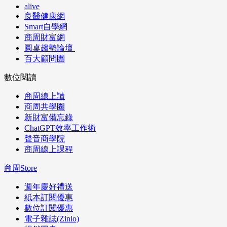
alive
良醫健康網
Smart自學網
商周財富網
圓桌趨勢論壇
百大顧問團
數位閱讀
商周線上讀
商周共學圈
新財富備忘錄
ChatGPT效率工作術
聲音商學院
商周線上課程
商周Store
週年慶好禮送
紙本訂閱優惠
數位訂閱優惠
電子雜誌(Zinio)