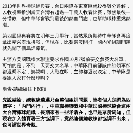
2013年世界棒球經典賽，台日兩隊在東京巨蛋殺得難分難解，
以收視率推測當天台灣有超過一千萬人收看比賽，雖然最後一
分惜敗，但中華隊奮戰到最後的熱血鬥志，也幫助職棒重燃熱
潮。
第四屆經典賽將在明年三月舉行，當然眾所期待中華隊會再度
拿出精采表現拼戰，但現在，比賽還沒開打，國內光組訓問題
就先鬧了個烏煙瘴氣。
主辦方美國職棒大聯盟要求各國10月7號前要交參賽大名單，
可怕的是，不到十天要交大名單，中華隊目前卻該由誰領軍卻
都還喬不定，鄉親啊，大戰在即，主帥都還沒決定，中華隊是
要跟人家打什麼球啊？
廣告-請繼續往下閱讀
先說結論，總教練遴選乃至整個組訓問題，筆者個人定調為四
個字：「內鬥內行」，中華職棒聯盟和中華民國棒球協會這兩
大台灣棒球組織，長期來有一些矛盾在，也早是眾所周知，但
現在加入體育署三方協調下，竟然連個總教練都協調不出來，
也可謂世界奇觀。