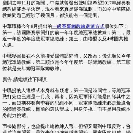
翻開去年11月的新聞，中職就曾發出聲明說希望2017年經典賽
總教練能盡早決定，現在看來真是滿滿諷刺，而如今中華隊總
教練問題已經吵了幾個月，都沒能有一個定調。
中華職棒今年8月提出的
一級賽事總教練遴選方式
順位如下：
第一，該國際賽事開打的前一年年度總冠軍總教練；第二，最
近一年度的年度總冠軍總教練；第三，由聯盟以及4球團共推
人選。
中職秘書長在不久前接受媒體訪問時，又改為：優先順位今年
總冠軍總教練，第二順位是今年年度第一球隊總教練，第三順
位就是去年總冠軍隊總教練。
廣告-請繼續往下閱讀
中職提的人選模式本身就有疑慮，第一個是時間性，等總冠軍
戰打完也已經是十月底，再者，因為冠軍隊可能是四隊其中之
一，而短期杯賽與季賽的思維不同，冠軍隊教練未必是最適合
的國際賽教練，目前的選法變成，用身份挑，而不是用教練本
身能力挑選。
而棒協部分，也曾提出總教練人選，但卻又遭到中職反對，會
造成這個問題，是從去年12強棒球賽開始，國家隊的組成，變