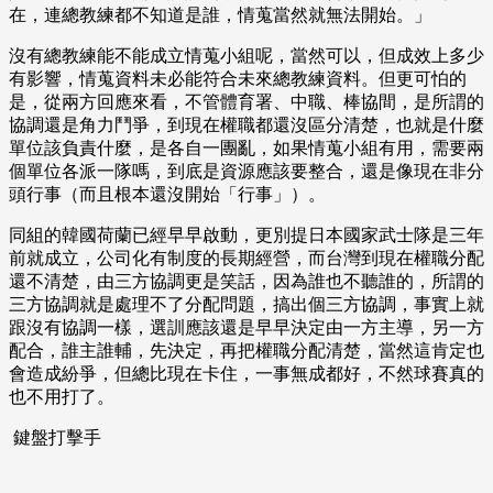
在，連總教練都不知道是誰，情蒐當然就無法開始。」
沒有總教練能不能成立情蒐小組呢，當然可以，但成效上多少
有影響，情蒐資料未必能符合未來總教練資料。但更可怕的
是，從兩方回應來看，不管體育署、中職、棒協間，是所謂的
協調還是角力鬥爭，到現在權職都還沒區分清楚，也就是什麼
單位該負責什麼，是各自一團亂，如果情蒐小組有用，需要兩
個單位各派一隊嗎，到底是資源應該要整合，還是像現在非分
頭行事（而且根本還沒開始「行事」）。
同組的韓國荷蘭已經早早啟動，更別提日本國家武士隊是三年
前就成立，公司化有制度的長期經營，而台灣到現在權職分配
還不清楚，由三方協調更是笑話，因為誰也不聽誰的，所謂的
三方協調就是處理不了分配問題，搞出個三方協調，事實上就
跟沒有協調一樣，選訓應該還是早早決定由一方主導，另一方
配合，誰主誰輔，先決定，再把權職分配清楚，當然這肯定也
會造成紛爭，但總比現在卡住，一事無成都好，不然球賽真的
也不用打了。
鍵盤打擊手