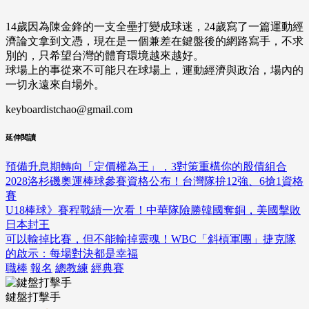
14歲因為陳金鋒的一支全壘打變成球迷，24歲寫了一篇運動經
濟論文拿到文憑，現在是一個兼差在鍵盤後的網路寫手，不求
別的，只希望台灣的體育環境越來越好。
球場上的事從來不可能只在球場上，運動經濟與政治，場內的
一切永遠來自場外。
keyboardistchao@gmail.com
延伸閱讀
預備升息期轉向「定價權為王」，3對策重構你的股債組合
2028洛杉磯奧運棒球參賽資格公布！台灣隊拚12強、6搶1資格
賽
U18棒球》賽程戰績一次看！中華隊險勝韓國奪銅，美國擊敗
日本封王
可以輸掉比賽，但不能輸掉靈魂！WBC「斜槓軍團」捷克隊
的啟示：每場對決都是幸福
職棒
報名
總教練
經典賽
鍵盤打擊手