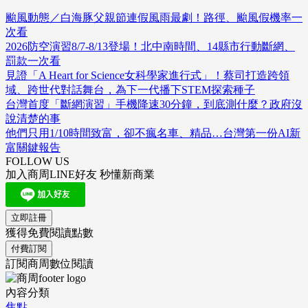
颱風動態／白海豚父親節連假風雨最劇！路徑、颱風假機率一
次看
2026防空演習8/7-8/13登場！北中南時間、14縣市行動斷網、
罰款一次看
見證「A Heart for Science女科學家進行式」！蔡司打造跨領
域、跨世代對話舞台，為下一代播下STEM探索種子
台灣首度「斷網演習」手機降速30分鐘，到底測什麼？政府沒
說清楚的事
他們只用1/10時間致富，卻不瘋名車、精品…台灣第一份AI新
富關鍵報告
FOLLOW US
加入商周LINE好友 秒懂新商業
立即註冊
獲得免費閱讀點數
付費訂閱
訂閱商周數位閱讀
內容分類
焦點