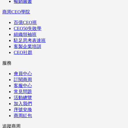
暢銷圖書
商周CEO學院
百億CEO班
CEO50失敗學
組織領袖班
駐足思考表達班
客製企業培訓
CEO社群
服務
會員中心
訂閱商周
客服中心
常見問題
活動總覽
加入我們
序號兌換
商周紅包
追蹤商周