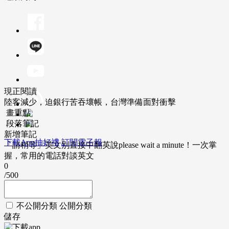
現正閱讀
陸客減少，迫銀行苦吞壞帳，台灣準備面對衝擊
畫重點
段落筆記
新增筆記
下載App抽好禮
訂閱電子報
「請稍等」英文別直接中翻英說please wait a minute！一次掌
握，常用的電話對談英文
0
/500
不公開分類
公開分類
儲存