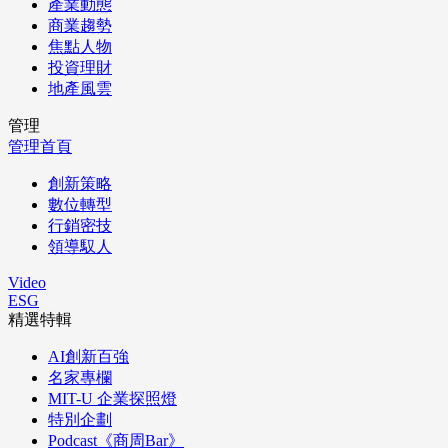
產業動態
商業趨勢
焦點人物
投資理財
地產風雲
管理
管理首頁
創新策略
數位轉型
行銷密技
領導馭人
Video
ESG
精選特輯
AI創新百強
名家專欄
MIT-U 企業探照燈
特別企劃
Podcast《商周Bar》