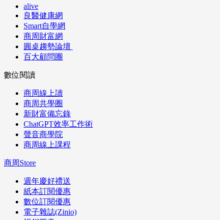
alive
良醫健康網
Smart自學網
商周財富網
圓桌趨勢論壇
百大顧問團
數位閱讀
商周線上讀
商周共學圈
新財富備忘錄
ChatGPT效率工作術
聲音商學院
商周線上課程
商周Store
週年慶好禮送
紙本訂閱優惠
數位訂閱優惠
電子雜誌(Zinio)