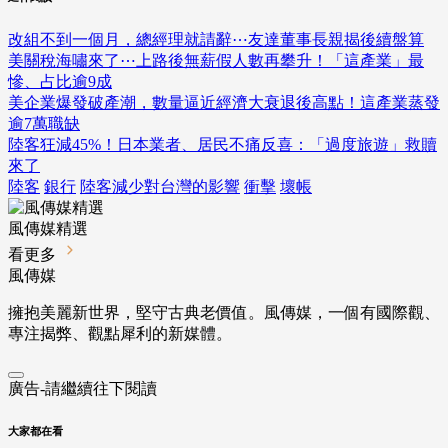
改組不到一個月，總經理就請辭⋯友達董事長親揭後續盤算
美關稅海嘯來了⋯上路後無薪假人數再攀升！「這產業」最
慘、占比逾9成
美企業爆發破產潮，數量逼近經濟大衰退後高點！這產業蒸發
逾7萬職缺
陸客狂減45%！日本業者、居民不痛反喜：「過度旅遊」救贖
來了
陸客
銀行
陸客減少對台灣的影響
衝擊
壞帳
風傳媒精選
看更多
風傳媒
擁抱美麗新世界，堅守古典老價值。風傳媒，一個有國際觀、
專注揭弊、觀點犀利的新媒體。
廣告-請繼續往下閱讀
大家都在看