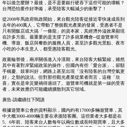
年以後怎麼辦？最後，是不是要銀行硬吞下這些可能的壞帳？
台灣恐怕要作好準備，承受陸客大幅減少的衝擊了！
從2008年馬政府執政開始，來台觀光陸客從接近零快速成長到
去年的400萬人，它帶動了整個觀光產業的發展，受惠者不是
只有開飯店或大搞「一條龍」的資本家，其經濟外溢效果顯現
在許多方面。最重要的是支撐了許多就業機會─從遊覽車司
機、導遊、飯店與餐飲的服務人員，甚至許多觀光景點、夜市
小吃的小本生意人，都受惠陸客觀光。
政黨輪替後，兩岸關係進入冷漠期，來台陸客大幅緊縮，雖然
其中有著對岸緊縮政策的操作，但國內有些「愛台派」，卻額
手稱慶、鼓掌叫好，網路上甚至出現「沒有陸客的台灣空氣更
好」之類的說法。但對那些觀光產業從業者而言，這種「欣
喜」實在是幸災樂禍得過頭了。遊覽車司機就是第一線的受害
者，未來效應仍可能繼續擴散到其它領域。
廣告-請繼續往下閱讀
根據遊覽車公會的資料顯示，國內約有17000多輛遊覽車，其
中大概3000-4000輛主要在承接陸客團。這些業者大多都是在
5、6年前、陸客來台人數每年以兩位數成長時期買車，且大多