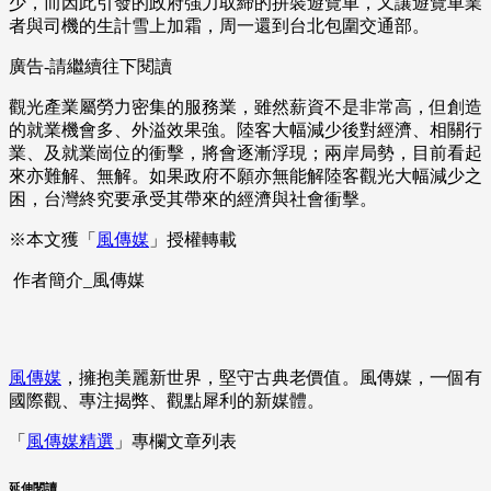
少，而因此引發的政府強力取締的拼裝遊覽車，又讓遊覽車業
者與司機的生計雪上加霜，周一還到台北包圍交通部。
廣告-請繼續往下閱讀
觀光產業屬勞力密集的服務業，雖然薪資不是非常高，但創造
的就業機會多、外溢效果強。陸客大幅減少後對經濟、相關行
業、及就業崗位的衝擊，將會逐漸浮現；兩岸局勢，目前看起
來亦難解、無解。如果政府不願亦無能解陸客觀光大幅減少之
困，台灣終究要承受其帶來的經濟與社會衝擊。
※本文獲「
風傳媒
」授權轉載
作者簡介_風傳媒
風傳媒
，擁抱美麗新世界，堅守古典老價值。風傳媒，一個有
國際觀、專注揭弊、觀點犀利的新媒體。
「
風傳媒精選
」專欄文章列表
延伸閱讀