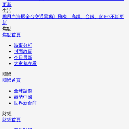
生活
颱風白海豚全台交通異動》飛機、高鐵、台鐵、船班?不斷更
新
焦點
焦點首頁
時事分析
封面故事
今日最新
大家都在看
國際
國際首頁
全球話題
趨勢中國
世界新台商
財經
財經首頁