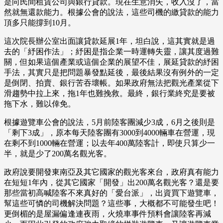
是向民間租賃公司與銀行貸款。現在生意消失，收入沒了，當
然就無還款能力。根據公會的說法，這些司機的繳貸款的能力
頂多只能撐到10月。
這次院長辦公室出面讓貸款延展1年，坦白說，這其實就是過
去的「紓困作法」；紓困是指企業一時運轉失靈，讓其度過難
關，但如果這個產業或這個企業的展望不佳，展延貸款的紓困
手法，其實只是把問題暴發點延後，最後結果沒有例外的一定
是倒閉、拍賣、銀行苦吞壞帳。如果政府無法把觀光產業從下
滑趨勢中拉上來，拖1年也難挽救。最終，銀行業終究是要被
拖下水，難以倖免。
根據遊覽車公會的說法，5月前陸客團減少3成，6月之後則是
「剩下3成」，原本每天陸客團有3000到4000輛車在營運，現
在剩不到1000輛在營運；以去年400萬陸客計，即使只算少一
半，就是少了200萬名觀光客。
政府說要開發東南亞及其它國家的觀光客來台，政府真有能力
在短短1年內，從其它國家「開發」出200萬名觀光客？還是要
那些當初高喊陸客不來真好的「愛台派」，出資買下遊覽車，
幫這些可憐的司機解決問題？這些事，大概都不可能發生吧！
更倒楣的是屋漏偏逢連夜雨，火燒車事件預料會讓陸客再減