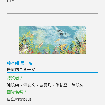
中。
繪本組 第一名
搬家的白魚一家
得獎者 /
陳玟綺、何宏文、古曼均、孫筱亞、陳玟佑
團隊名稱 /
白魚精靈plus