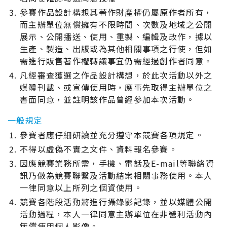
參賽作品設計構想其著作財產權仍屬原作者所有，
而主辦單位無償擁有不限時間、次數及地域之公開
展示、公開播送、使用、重製、編輯及改作，據以
生產、製造、出版或為其他相關事項之行使，但如
需進行販售著作權轉讓事宜仍需經過創作者同意。
凡經審查獲選之作品設計構想，於此次活動以外之
媒體刊載、或宣傳使用時，應事先取得主辦單位之
書面同意，並註明該作品曾經參加本次活動。
一般規定
參賽者應仔細研讀並充分遵守本競賽各項規定。
不得以虛偽不實之文件、資料報名參賽。
因應競賽業務所需，手機、電話及E-mail等聯絡資
訊乃做為競賽聯繫及活動結案相關事務使用。本人
一律同意以上所列之個資使用。
競賽各階段活動將進行攝錄影記錄，並以媒體公開
活動過程，本人一律同意主辦單位在非營利活動內
無償使用個人影像。