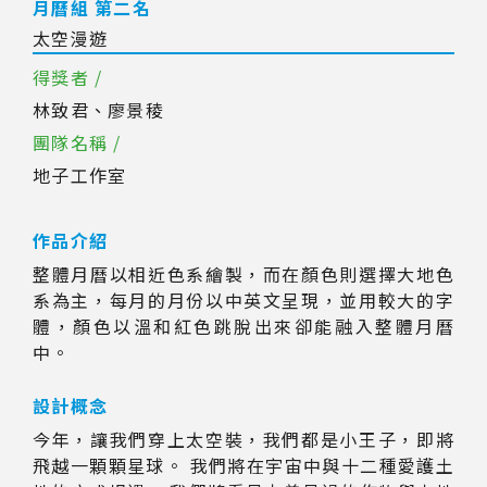
月曆組 第二名
太空漫遊
得獎者 /
林致君、廖景稜
團隊名稱 /
地子工作室
作品介紹
整體月曆以相近色系繪製，而在顏色則選擇大地色
系為主，每月的月份以中英文呈現，並用較大的字
體，顏色以溫和紅色跳脫出來卻能融入整體月曆
中。
設計概念
今年，讓我們穿上太空裝，我們都是小王子，即將
飛越一顆顆星球。 我們將在宇宙中與十二種愛護土