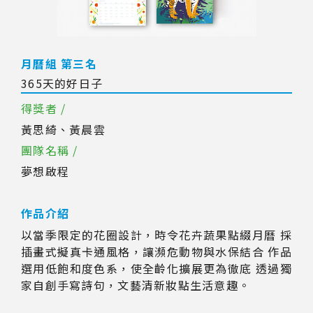
月曆組 第三名
365天的好日子
得獎者 /
黃思綺、黃晨雲
團隊名稱 /
夢想啟程
作品介紹
以當季限定的花圈設計，時令花卉蔬果點綴月曆 採
插畫式擬真卡通風格，讓瀕危動物與水保結合 作品
選用低飽和度色系，使全齡化擴展更為徹底 透過獨
家自創手寫詩句，文藝清新妝點生活意趣。