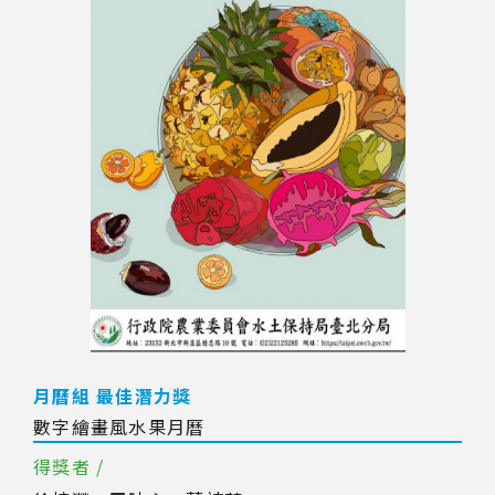
月曆組 最佳潛力獎
數字繪畫風水果月曆
得獎者 /