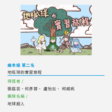
繪本組 第二名
地呱球的實習旅程
得獎者 /
張庭芸、何彥蓉、 盧怡彣、 柯威帆
團隊名稱 /
地球超人