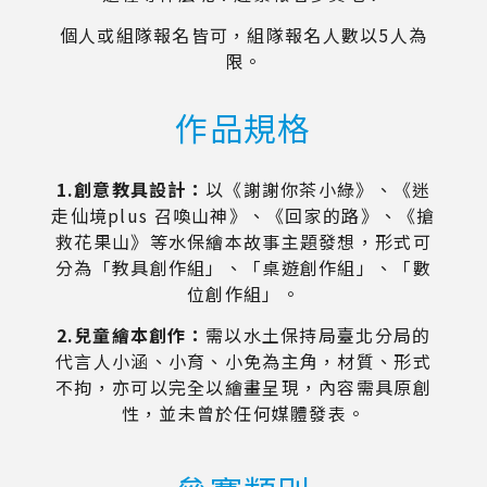
個人或組隊報名皆可，組隊報名人數以5人為
限。
作品規格
1.創意教具設計：
以《謝謝你茶小綠》、《迷
走仙境plus 召喚山神》、《回家的路》、《搶
救花果山》等水保繪本故事主題發想，形式可
分為「教具創作組」、「桌遊創作組」、「數
位創作組」。
2.兒童繪本創作：
需以水土保持局臺北分局的
代言人小涵、小育、小免為主角，材質、形式
不拘，亦可以完全以繪畫呈現，內容需具原創
性，並未曾於任何媒體發表。