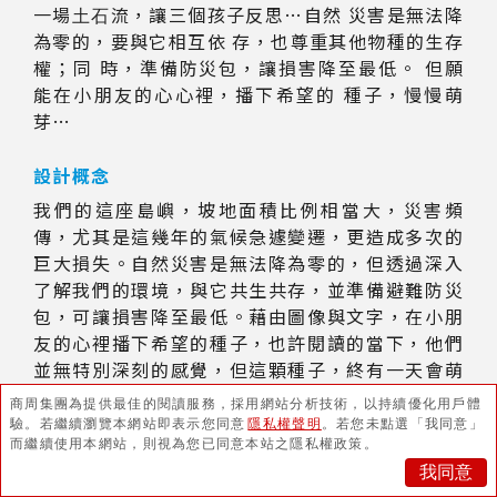
一場⼟⽯流，讓三個孩子反思…自然 災害是無法降
為零的，要與它相互依 存，也尊重其他物種的⽣存
權；同 時，準備防災包，讓損害降至最低。 但願
能在小朋友的⼼心裡，播下希望的 種子，慢慢萌
芽…
設計概念
我們的這座島嶼，坡地面積比例相當大，災害頻
傳，尤其是這幾年的氣候急遽變遷，更造成多次的
巨大損失。自然災害是無法降為零的，但透過深入
了解我們的環境，與它共生共存，並準備避難防災
包，可讓損害降至最低。藉由圖像與文字，在小朋
友的心裡播下希望的種子，也許閱讀的當下，他們
並無特別深刻的感覺，但這顆種子，終有一天會萌
芽... 也讓所有大人，能再一次深思。
商周集團為提供最佳的閱讀服務，採用網站分析技術，以持續優化用戶體
驗。
若繼續瀏覽本網站即表示您同意
隱私權聲明
。
若您未點選「我同意」
而繼續使用本網站，則視為您已同意本站之隱私權政策。
我同意