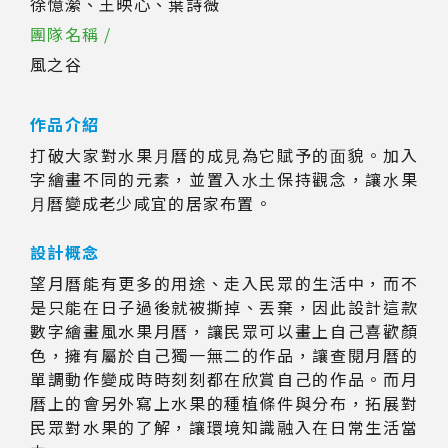
徐憶瀠、王映心、葉詩薇
團隊名稱 /
風之谷
作品介紹
打破⼤家對⽔果⽉曆的成⾒為它賦予的⾯貌。加入
字繪畫不同的元素，並置入⽔⼟保持觀念，讓⽔果
⽉曆變成老少咸宜的居家布置。
設計概念
望月曆能有更多的用途、走入民眾的生活中，而不
是只能在日子過後就被撕掉、丟棄，因此設計這款
數字繪畫風水果月曆，讓民眾可以畫上自己喜歡顏
色，擁有屬於自己獨一無二的作品，讓查閱月曆的
單調動作變成時時刻刻都在欣賞自己的作品。而月
曆上的會另外寫上水果的種植條件與分布，拓展對
民眾對水果的了解，讓環境知識融入在日常生活當