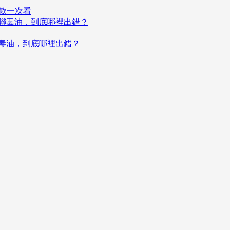
罰款一次看
聯毒油，到底哪裡出錯？