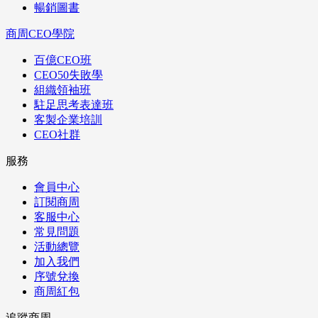
暢銷圖書
商周CEO學院
百億CEO班
CEO50失敗學
組織領袖班
駐足思考表達班
客製企業培訓
CEO社群
服務
會員中心
訂閱商周
客服中心
常見問題
活動總覽
加入我們
序號兌換
商周紅包
追蹤商周