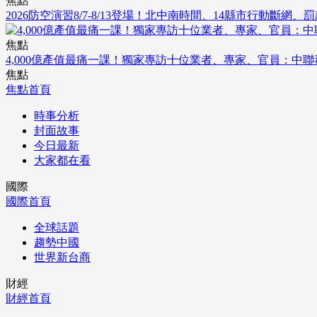
焦點
2026防空演習8/7-8/13登場！北中南時間、14縣市行動斷網、
焦點
4,000億產值最痛一課！獨家專訪十位業者、專家、官員：中
焦點
焦點首頁
時事分析
封面故事
今日最新
大家都在看
國際
國際首頁
全球話題
趨勢中國
世界新台商
財經
財經首頁