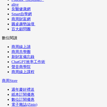
alive
良醫健康網
Smart自學網
商周財富網
圓桌趨勢論壇
百大顧問團
數位閱讀
商周線上讀
商周共學圈
新財富備忘錄
ChatGPT效率工作術
聲音商學院
商周線上課程
商周Store
週年慶好禮送
紙本訂閱優惠
數位訂閱優惠
電子雜誌(Zinio)