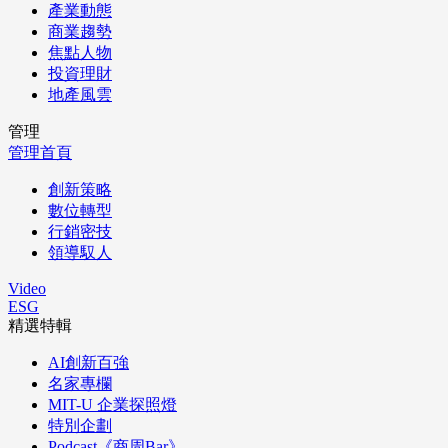
產業動態
商業趨勢
焦點人物
投資理財
地產風雲
管理
管理首頁
創新策略
數位轉型
行銷密技
領導馭人
Video
ESG
精選特輯
AI創新百強
名家專欄
MIT-U 企業探照燈
特別企劃
Podcast《商周Bar》