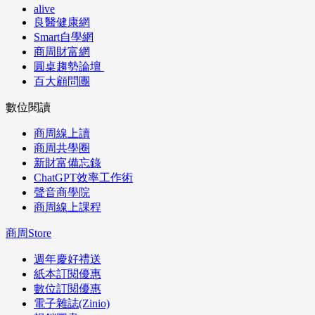
alive
良醫健康網
Smart自學網
商周財富網
圓桌趨勢論壇
百大顧問團
數位閱讀
商周線上讀
商周共學圈
新財富備忘錄
ChatGPT效率工作術
聲音商學院
商周線上課程
商周Store
週年慶好禮送
紙本訂閱優惠
數位訂閱優惠
電子雜誌(Zinio)