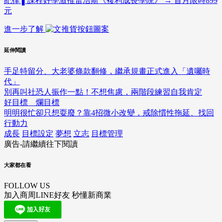
紀律 ▌課程好學激推雷浩斯《複利成長學院》 → 首月限時899
元
進一步了解
延伸閱讀
手足特留分、大老婆條款翻修，繼承規畫正式進入「遺囑時
代」
別再叫社恐人振作一點！不想焦慮，兩階段練習自我肯定
好目標 爛目標
明明很忙卻只想耍廢？靠4招微小改變，戒除慣性拖延、找回
行動力
成長
目標設定
夢想
立志
目標管理
廣告-請繼續往下閱讀
大家都在看
FOLLOW US
加入商周LINE好友 秒懂新商業