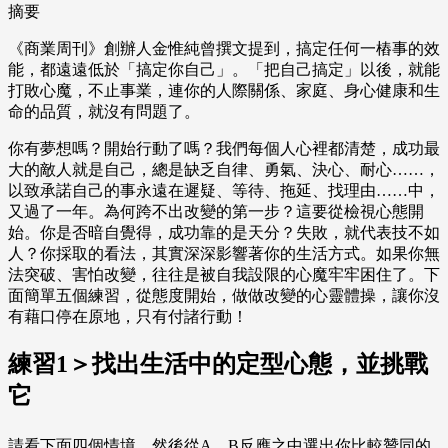
摘要
《商業周刊》創辦人金惟純曾撰文提到，搞定任何一樁事的效
能，都遠遠低於「搞定你自己」。「把自己搞定」以後，就能
打敗心魔，不止事業，連你的人際關係、家庭、身心健康和生
命的品質，就沒有問題了。
你有夢想嗎？開始行動了嗎？我們每個人心裡都清楚，成功最
大的敵人就是自己，總是缺乏自律、勇氣、決心、耐心……，
以致承諾自己的事永遠在遲疑、等待、拖延、找理由……中，
又過了一年。為何跨不出改變的第一步？這要從檢視心態開
始。你是否暗自覺得，成功靠的是天分？失敗，就代表技不如
人？你採取的看法，其實深深影響著你的生活方式。如果你無
法突破、害怕改變，往往是被自我設限的心魔牢牢困住了。下
面簡單五個練習，從態度開始，做做改變的心靈體操，讓你沒
有藉口停在原地，只有付諸行動！
練習1＞找出生活中的定型心態，並挑戰
它
請看下面四個情境，然後從A、B反應之中選出你比較贊同的