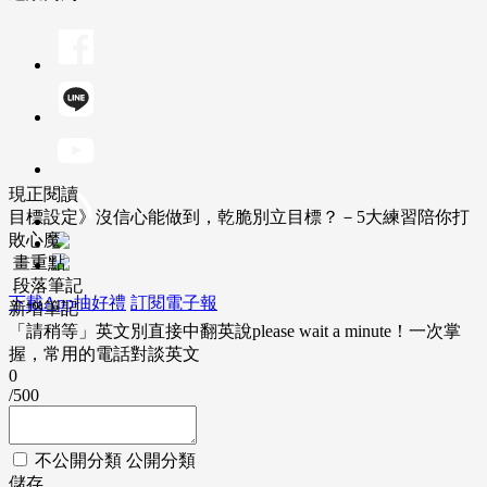
現正閱讀
目標設定》沒信心能做到，乾脆別立目標？－5大練習陪你打
敗心魔
畫重點
段落筆記
下載App抽好禮
訂閱電子報
新增筆記
「請稍等」英文別直接中翻英說please wait a minute！一次掌
握，常用的電話對談英文
0
/500
不公開分類
公開分類
儲存