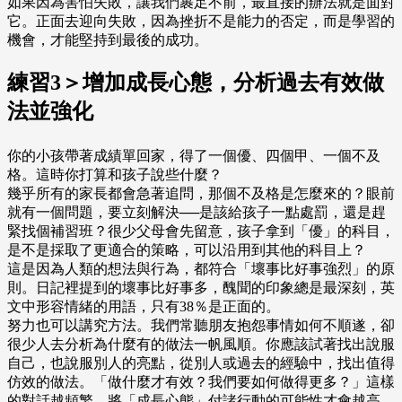
如果因為害怕失敗，讓我們裹足不前，最直接的辦法就是面對
它。正面去迎向失敗，因為挫折不是能力的否定，而是學習的
機會，才能堅持到最後的成功。
練習3＞增加成長心態，分析過去有效做
法並強化
你的小孩帶著成績單回家，得了一個優、四個甲、一個不及
格。這時你打算和孩子說些什麼？
幾乎所有的家長都會急著追問，那個不及格是怎麼來的？眼前
就有一個問題，要立刻解決──是該給孩子一點處罰，還是趕
緊找個補習班？很少父母會先留意，孩子拿到「優」的科目，
是不是採取了更適合的策略，可以沿用到其他的科目上？
這是因為人類的想法與行為，都符合「壞事比好事強烈」的原
則。日記裡提到的壞事比好事多，醜聞的印象總是最深刻，英
文中形容情緒的用語，只有38％是正面的。
努力也可以講究方法。我們常聽朋友抱怨事情如何不順遂，卻
很少人去分析為什麼有的做法一帆風順。你應該試著找出說服
自己，也說服別人的亮點，從別人或過去的經驗中，找出值得
仿效的做法。「做什麼才有效？我們要如何做得更多？」這樣
的對話越頻繁，將「成長心態」付諸行動的可能性才會越高。