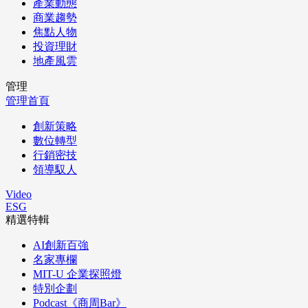
產業動態
商業趨勢
焦點人物
投資理財
地產風雲
管理
管理首頁
創新策略
數位轉型
行銷密技
領導馭人
Video
ESG
精選特輯
AI創新百強
名家專欄
MIT-U 企業探照燈
特別企劃
Podcast《商周Bar》