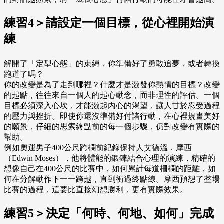
練習4＞請設定一個目標，從心裡開始演
練
解開了「定型心態」的束縛，你準備好了勇敢追夢，或者轉換
跑道了嗎？
你的改變是為了走到哪裡？什麼才是激發你熱情的目標？改變
的起點，往往來自一個人的起心動念，而非理性的評估。一個
目標必須深入心坎，才能激起內心的渴望，讓人甘於忍受過程
的壓力與挫折。即使你還沒準備好付諸行動，在心裡規畫美好
的願景，仔細的思索終點前的每一個步驟，仍對改變有實際的
幫助。
例如奧運男子400公尺跨欄前紀錄保持人艾德溫．摩西
（Edwin Moses），他將體能的鍛鍊結合心理的演練，精確的
想像自己在400公尺的比賽中，如何累計每道柵欄的距離，如
何在分解動作下一一跨越，直到衝過終點線。摩西預想了整場
比賽的過程，這要比直接幻想勝利，更有實際效果。
練習5＞決定「何時、何地、如何」完成