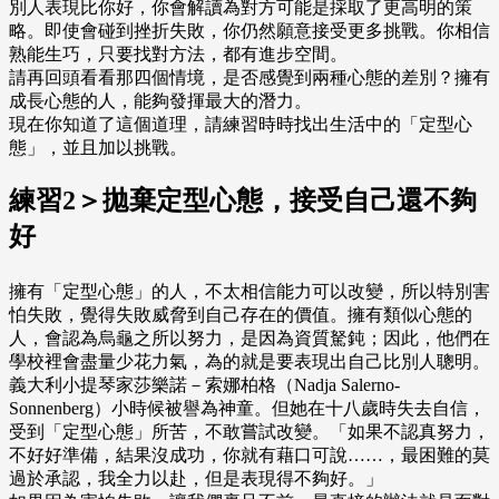
別人表現比你好，你會解讀為對方可能是採取了更高明的策
略。即使會碰到挫折失敗，你仍然願意接受更多挑戰。你相信
熟能生巧，只要找對方法，都有進步空間。
請再回頭看看那四個情境，是否感覺到兩種心態的差別？擁有
成長心態的人，能夠發揮最大的潛力。
現在你知道了這個道理，請練習時時找出生活中的「定型心
態」，並且加以挑戰。
練習2＞拋棄定型心態，接受自己還不夠
好
擁有「定型心態」的人，不太相信能力可以改變，所以特別害
怕失敗，覺得失敗威脅到自己存在的價值。擁有類似心態的
人，會認為烏龜之所以努力，是因為資質駑鈍；因此，他們在
學校裡會盡量少花力氣，為的就是要表現出自己比別人聰明。
義大利小提琴家莎樂諾－索娜柏格（Nadja Salerno-
Sonnenberg）小時候被譽為神童。但她在十八歲時失去自信，
受到「定型心態」所苦，不敢嘗試改變。「如果不認真努力，
不好好準備，結果沒成功，你就有藉口可說……，最困難的莫
過於承認，我全力以赴，但是表現得不夠好。」