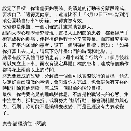
設定了目標，你還需要夠明確、夠清楚的行動來分階段達成。
要求自己「過得更健康」，遠遠比不上「3月12日下午2點到河
濱公園騎自行車30分鐘」來得實際有效。
改變越是艱難，一個明確的計畫幫助就越大。
紐約大學心理學研究發現，置換人工關節的患者，都要經歷手
術完成後的劇痛，使得復健過程十分辛苦漫長。而該研究更要
求一群平均68歲的患者，設下一個明確的目標，例如：「如果
你打算出去走走，請寫下你計畫出門的時間和地點。」
結果有設下具體目標的患者，3週半就能自行站立，1個月後就
可以獨立上下車。而沒有設定具體目標的患者，達成每個動作
都得花上兩倍以上的時間。
將想要達成的改變，分解成一個個可以實際執行的目標，預先
決定好自己該做的事情，會刺激你去完成，也會讓你有充裕的
時間排除其他阻礙，完成這一個眼前的階段目標。
最後，你需要充足的睡眠與休息。不論是挑戰過去的心態、集
中注意力、抵抗挫折，或將努力付諸行動，都會消耗體力與心
力。否則，你可能不是懶得去改變，而是已經沒有力氣改變
了。
廣告-請繼續往下閱讀