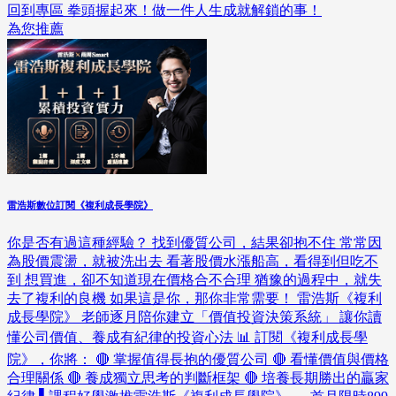
回到專區 拳頭握起來！做一件人生成就解鎖的事！
為您推薦
雷浩斯數位訂閱《複利成長學院》
你是否有過這種經驗？ 找到優質公司，結果卻抱不住 常常因
為股價震盪，就被洗出去 看著股價水漲船高，看得到但吃不
到 想買進，卻不知道現在價格合不合理 猶豫的過程中，就失
去了複利的良機 如果這是你，那你非常需要！ 雷浩斯《複利
成長學院》 老師逐月陪你建立「價值投資決策系統」 讓你讀
懂公司價值、養成有紀律的投資心法 📊 訂閱《複利成長學
院》，你將： 🔴 掌握值得長抱的優質公司 🔴 看懂價值與價格
合理關係 🔴 養成獨立思考的判斷框架 🔴 培養長期勝出的贏家