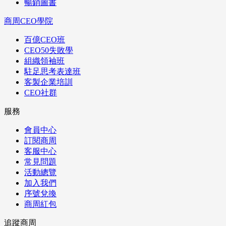
暢銷圖書
商周CEO學院
百億CEO班
CEO50失敗學
組織領袖班
駐足思考表達班
客製企業培訓
CEO社群
服務
會員中心
訂閱商周
客服中心
常見問題
活動總覽
加入我們
序號兌換
商周紅包
追蹤商周