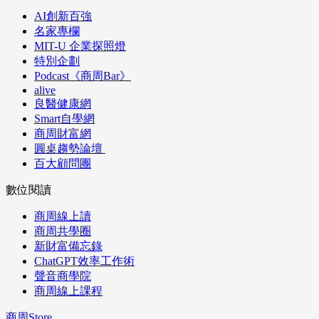
AI創新百強
名家專欄
MIT-U 企業探照燈
特別企劃
Podcast《商周Bar》
alive
良醫健康網
Smart自學網
商周財富網
圓桌趨勢論壇
百大顧問團
數位閱讀
商周線上讀
商周共學圈
新財富備忘錄
ChatGPT效率工作術
聲音商學院
商周線上課程
商周Store