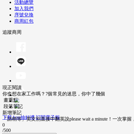
活動總覽
加入我們
序號兌換
商周紅包
追蹤商周
現正閱讀
你也想在家工作嗎？7個常見的迷思，你中了幾個
畫重點
段落筆記
新增筆記
下載App抽好禮
訂閱電子報
「請稍等」英文別直接中翻英說please wait a minute！一
0
/500