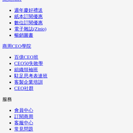
週年慶好禮送
紙本訂閱優惠
數位訂閱優惠
電子雜誌(Zinio)
暢銷圖書
商周CEO學院
百億CEO班
CEO50失敗學
組織領袖班
駐足思考表達班
客製企業培訓
CEO社群
服務
會員中心
訂閱商周
客服中心
常見問題