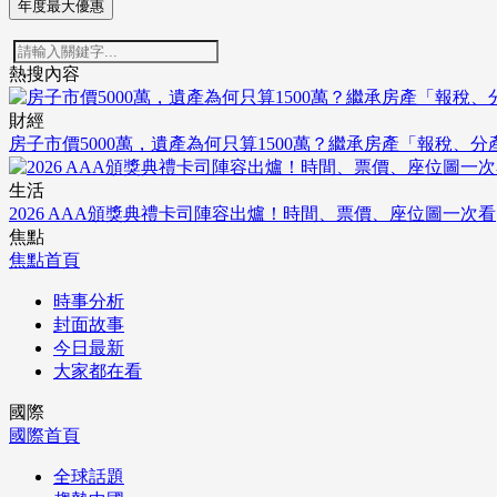
年度最大優惠
熱搜內容
財經
房子市價5000萬，遺產為何只算1500萬？繼承房產「報稅、
生活
2026 AAA頒獎典禮卡司陣容出爐！時間、票價、座位圖一次看
焦點
焦點首頁
時事分析
封面故事
今日最新
大家都在看
國際
國際首頁
全球話題