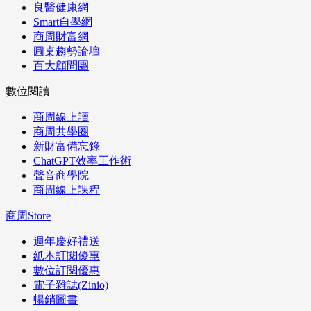
良醫健康網
Smart自學網
商周財富網
圓桌趨勢論壇
百大顧問團
數位閱讀
商周線上讀
商周共學圈
新財富備忘錄
ChatGPT效率工作術
聲音商學院
商周線上課程
商周Store
週年慶好禮送
紙本訂閱優惠
數位訂閱優惠
電子雜誌(Zinio)
暢銷圖書