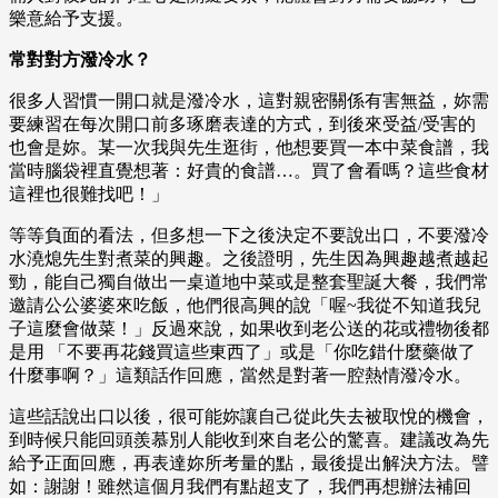
樂意給予支援。
常對對方潑冷水？
很多人習慣一開口就是潑冷水，這對親密關係有害無益，妳需
要練習在每次開口前多琢磨表達的方式，到後來受益/受害的
也會是妳。某一次我與先生逛街，他想要買一本中菜食譜，我
當時腦袋裡直覺想著：好貴的食譜…。買了會看嗎？這些食材
這裡也很難找吧！」
等等負面的看法，但多想一下之後決定不要說出口，不要潑冷
水澆熄先生對煮菜的興趣。之後證明，先生因為興趣越煮越起
勁，能自己獨自做出一桌道地中菜或是整套聖誕大餐，我們常
邀請公公婆婆來吃飯，他們很高興的說「喔~我從不知道我兒
子這麼會做菜！」反過來說，如果收到老公送的花或禮物後都
是用 「不要再花錢買這些東西了」或是「你吃錯什麼藥做了
什麼事啊？」這類話作回應，當然是對著一腔熱情潑冷水。
這些話說出口以後，很可能妳讓自己從此失去被取悅的機會，
到時候只能回頭羨慕別人能收到來自老公的驚喜。建議改為先
給予正面回應，再表達妳所考量的點，最後提出解決方法。譬
如：謝謝！雖然這個月我們有點超支了，我們再想辦法補回