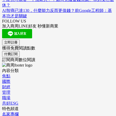
休？
AI智商已達130，什麼能力反而更值錢？前Google工程師：基
本功才是關鍵
FOLLOW US
加入商周LINE好友 秒懂新商業
立即註冊
獲得免費閱讀點數
付費訂閱
訂閱商周數位閱讀
內容分類
焦點
國際
財經
管理
職場
共好ESG
特色頻道
名家專欄