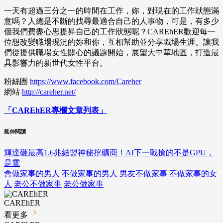
一天有超過三分之一的時間在工作，妳，對現在的工作狀態滿
意嗎？人總是不斷的找尋最適合自己的人事物，可是，有多少
個我們費盡心思提昇自己的工作狀態呢？CAREhER歡迎每一
位想改變職場現況的妳和你，互相幫助並分享職場生涯。讓我
們從提供職場女性關心的議題開始，展望大中華地區，打造最
具影響力的新世代女性平台。
粉絲團
https://www.facebook.com/Careher
網站
http://careher.net/
「CAREhER專欄文章列表」
延伸閱讀
輝達砸最高1.6兆結盟神秘挖礦商！AI下一戰搶的不是GPU，
是電
會做家事的男人
不做家事的男人
男友不做家事
不做家事的女
人
老公不做家事
老公做家事
CAREhER
看更多