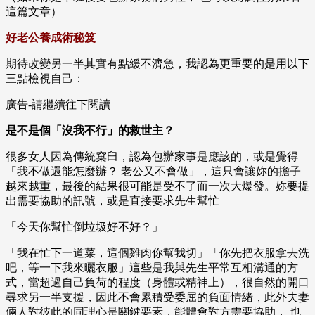
這篇文章）
好老公養成術秘笈
期待改變另一半其實有點緩不濟急，我認為更重要的是用以下
三點檢視自己：
廣告-請繼續往下閱讀
是不是個「沒我不行」的救世主？
很多女人因為傳統窠臼，認為包辦家事是應該的，或是覺得
「我不做還能怎麼辦？ 老公又不會做」，這只會讓妳的擔子
越來越重，最後的結果很可能是受不了而一次大爆發。妳要提
出需要協助的訊號，或是直接要求先生幫忙
「今天你幫忙倒垃圾好不好？」
「我在忙下一道菜，這個雞肉你幫我切」「你先把衣服拿去洗
吧，等一下我來曬衣服」這些是我與先生平常互相溝通的方
式，當超過自己負荷的程度（身體或精神上），很自然的開口
尋求另一半支援，因此不會累積受委屈的負面情緒，此外夫妻
倆人對彼此的同理心是關鍵要素，能體會對方需要協助， 也