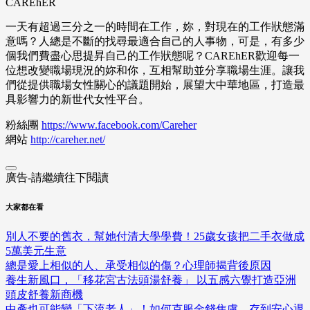
CAREhER
一天有超過三分之一的時間在工作，妳，對現在的工作狀態滿
意嗎？人總是不斷的找尋最適合自己的人事物，可是，有多少
個我們費盡心思提昇自己的工作狀態呢？CAREhER歡迎每一
位想改變職場現況的妳和你，互相幫助並分享職場生涯。讓我
們從提供職場女性關心的議題開始，展望大中華地區，打造最
具影響力的新世代女性平台。
粉絲團
https://www.facebook.com/Careher
網站
http://careher.net/
廣告-請繼續往下閱讀
大家都在看
別人不要的舊衣，幫她付清大學學費！25歲女孩把二手衣做成
5萬美元生意
總是愛上相似的人、承受相似的傷？心理師揭背後原因
養生新風口，「移花宮古法頭湯舒養」 以五感六覺打造亞洲
頭皮舒養新商機
中產也可能變「下流老人」！如何克服金錢焦慮、存到安心退