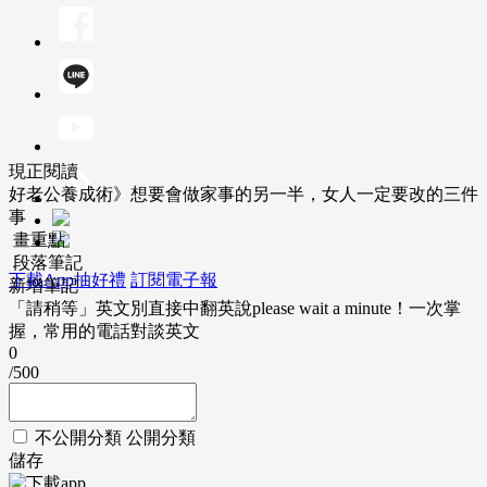
現正閱讀
好老公養成術》想要會做家事的另一半，女人一定要改的三件
事
畫重點
段落筆記
下載App抽好禮
訂閱電子報
新增筆記
「請稍等」英文別直接中翻英說please wait a minute！一次掌
握，常用的電話對談英文
0
/500
不公開分類
公開分類
儲存