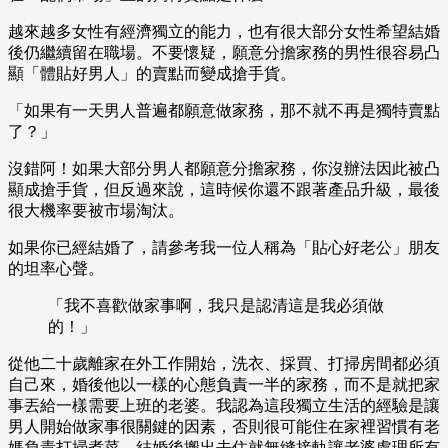
越來越多女性有經濟獨立的能力，也有很大部分女性希望結婚
後仍繼續留在職場。不要懷疑，願意分擔家務的男性很容易凸
顯「體貼好男人」的賣點而變成搶手貨。
「如果有一天男人普遍都願意做家務，那不就不再是獨特賣點
了？」
沒錯阿！如果大部分男人都願意分擔家務，你沒辦法因此被凸
顯成搶手貨，但反過來說，這時候你還不跟著產品升級，最後
很大機率要被市場淘汰。
如果你已經結婚了，請參考我一位人稱為「貼心好老公」朋友
的坦率心聲。
「我不喜歡做家事啊，我只是認清這是我必須做
的！」
從他二十歲離家在外工作開始，洗衣、採買、打掃房間都必須
自己來，婚後他以一樣的心態負責一半的家務，而不是就把家
事丟給一樣需要上班的老婆。我認為這段獨立生活的經驗是讓
男人開始做家事很關鍵的因素，否則很可能住在家裡習慣有老
媽負責打掃煮菜，結婚後搬出去住就無縫接軌讓老婆處理所有