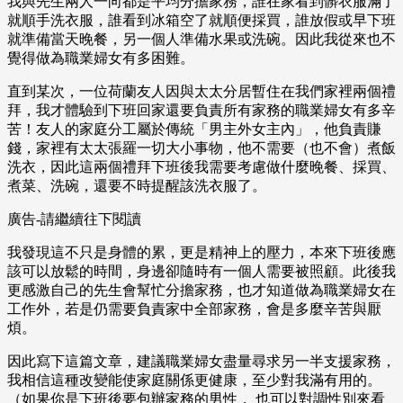
我與先生兩人一向都是平均分擔家務，誰在家看到髒衣服滿了
就順手洗衣服，誰看到冰箱空了就順便採買，誰放假或早下班
就準備當天晚餐，另一個人準備水果或洗碗。因此我從來也不
覺得做為職業婦女有多困難。
直到某次，一位荷蘭友人因與太太分居暫住在我們家裡兩個禮
拜，我才體驗到下班回家還要負責所有家務的職業婦女有多辛
苦！友人的家庭分工屬於傳統「男主外女主內」，他負責賺
錢，家裡有太太張羅一切大小事物，他不需要（也不會）煮飯
洗衣，因此這兩個禮拜下班後我需要考慮做什麼晚餐、採買、
煮菜、洗碗，還要不時提醒該洗衣服了。
廣告-請繼續往下閱讀
我發現這不只是身體的累，更是精神上的壓力，本來下班後應
該可以放鬆的時間，身邊卻隨時有一個人需要被照顧。此後我
更感激自己的先生會幫忙分擔家務，也才知道做為職業婦女在
工作外，若是仍需要負責家中全部家務，會是多麼辛苦與厭
煩。
因此寫下這篇文章，建議職業婦女盡量尋求另一半支援家務，
我相信這種改變能使家庭關係更健康，至少對我滿有用的。
（如果你是下班後要包辦家務的男性， 也可以對調性別來看