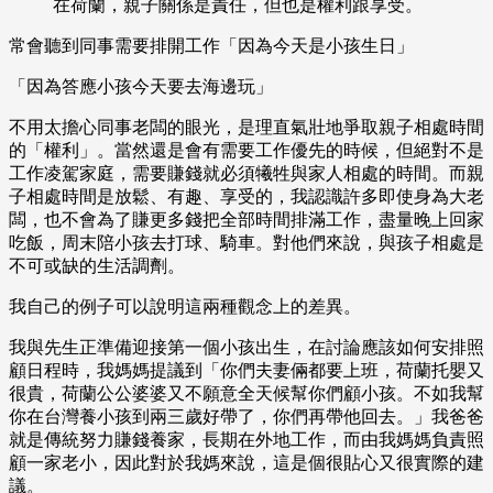
在荷蘭，親子關係是責任，但也是權利跟享受。
常會聽到同事需要排開工作「因為今天是小孩生日」
「因為答應小孩今天要去海邊玩」
不用太擔心同事老闆的眼光，是理直氣壯地爭取親子相處時間
的「權利」。當然還是會有需要工作優先的時候，但絕對不是
工作凌駕家庭，需要賺錢就必須犧牲與家人相處的時間。而親
子相處時間是放鬆、有趣、享受的，我認識許多即使身為大老
闆，也不會為了賺更多錢把全部時間排滿工作，盡量晚上回家
吃飯，周末陪小孩去打球、騎車。對他們來說，與孩子相處是
不可或缺的生活調劑。
我自己的例子可以說明這兩種觀念上的差異。
我與先生正準備迎接第一個小孩出生，在討論應該如何安排照
顧日程時，我媽媽提議到「你們夫妻倆都要上班，荷蘭托嬰又
很貴，荷蘭公公婆婆又不願意全天候幫你們顧小孩。不如我幫
你在台灣養小孩到兩三歲好帶了，你們再帶他回去。」我爸爸
就是傳統努力賺錢養家，長期在外地工作，而由我媽媽負責照
顧一家老小，因此對於我媽來說，這是個很貼心又很實際的建
議。