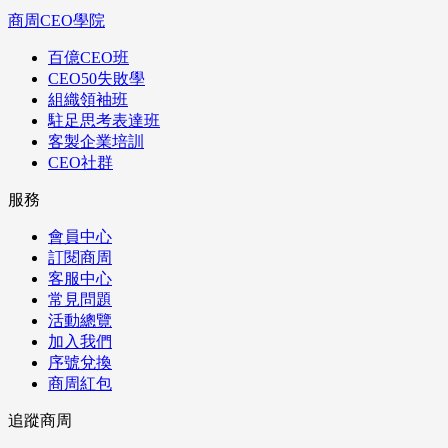
商周CEO學院
百億CEO班
CEO50失敗學
組織領袖班
駐足思考表達班
客製企業培訓
CEO社群
服務
會員中心
訂閱商周
客服中心
常見問題
活動總覽
加入我們
序號兌換
商周紅包
追蹤商周