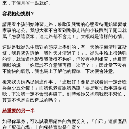
來，下個月省一點就好。
容易抱怨挑剔？
請用看小孩開始練習走路，鼓勵又興奮的心態看待開始學習做
家事的老公。我想大家不會看到剛學走路的小孩跌到了開口就
罵「怎麼這麼笨，連走路都不會走！」大概就是這樣的心情。
這點是我從先生應對的態度上學到的，有一天他準備清理瓦斯
爐，我趕緊告訴他「我昨天才清過了！」。從先生臉上很勉強
的笑，就知道他覺得我做得不夠好，但沒有挑剔嫌棄，他反而
幽默的說：「妳應該不介意我再擦一次吧？！」因此當下沒有
不愉快的氣氛，我也馬上了解他的標準，下次便會注意。
後來我與媽媽提到這件事，「這麼好！要是是我看到一定會唸
妳至少五分鐘！」而我也老實跟我媽說「要是幫忙做事還要被
唸，下次我一定不會想再碰了。到時候妳又抱怨我都不幫忙，
其實不也是自己造成的嗎？」
給重要的另一半
如果你單身，可以試著用銷售的角度切入，「自己」這個產品
在「配偶市場」上的獨特賣點是什麼？