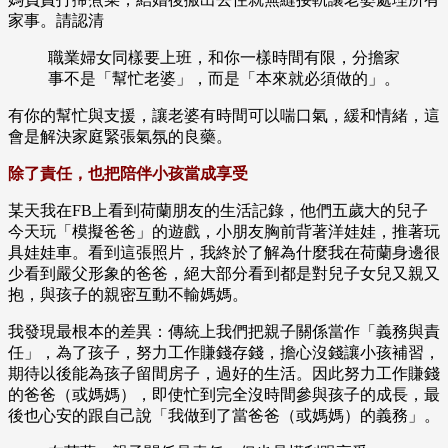
家事。請認清
職業婦女同樣要上班，和你一樣時間有限，分擔家
事不是「幫忙老婆」，而是「本來就必須做的」。
有你的幫忙與支援，讓老婆有時間可以喘口氣，緩和情緒，這
會是解決家庭緊張氣氛的良藥。
除了責任，也把陪伴小孩當成享受
某天我在FB上看到荷蘭朋友的生活記錄，他們五歲大的兒子
今天玩「模擬爸爸」的遊戲，小朋友胸前背著洋娃娃，推著玩
具娃娃車。看到這張照片，我終於了解為什麼我在荷蘭身邊很
少看到嚴父形象的爸爸，絕大部分看到都是對兒子女兒又親又
抱，與孩子的親密互動不輸媽媽。
我發現最根本的差異：傳統上我們把親子關係當作「義務與責
任」，為了孩子，努力工作賺錢存錢，擔心沒錢讓小孩補習，
期待以後能為孩子留間房子，過好的生活。因此努力工作賺錢
的爸爸（或媽媽），即使忙到完全沒時間參與孩子的成長，最
後也心安的跟自己說「我做到了當爸爸（或媽媽）的義務」。