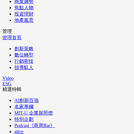
商業趨勢
焦點人物
投資理財
地產風雲
管理
管理首頁
創新策略
數位轉型
行銷密技
領導馭人
Video
ESG
精選特輯
AI創新百強
名家專欄
MIT-U 企業探照燈
特別企劃
Podcast《商周Bar》
alive