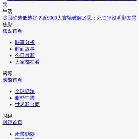
生活
膽固醇越低越好？近9000人實驗破解迷思：死亡率沒明顯差異
焦點
焦點首頁
時事分析
封面故事
今日最新
大家都在看
國際
國際首頁
全球話題
趨勢中國
世界新台商
財經
財經首頁
產業動態