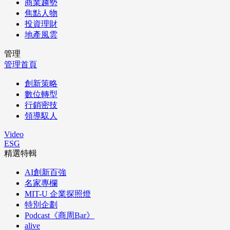
商業趨勢
焦點人物
投資理財
地產風雲
管理
管理首頁
創新策略
數位轉型
行銷密技
領導馭人
Video
ESG
精選特輯
AI創新百強
名家專欄
MIT-U 企業探照燈
特別企劃
Podcast《商周Bar》
alive