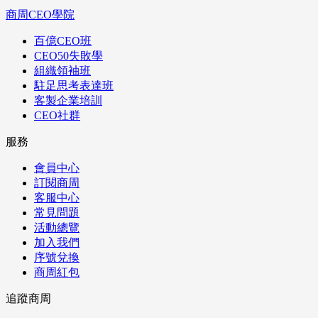
商周CEO學院
百億CEO班
CEO50失敗學
組織領袖班
駐足思考表達班
客製企業培訓
CEO社群
服務
會員中心
訂閱商周
客服中心
常見問題
活動總覽
加入我們
序號兌換
商周紅包
追蹤商周