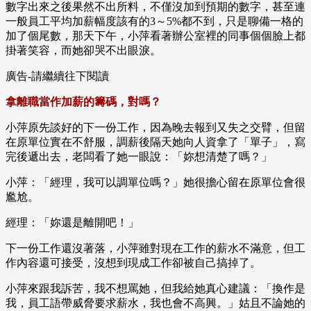
數字出來之後果然不出所料，不僅沒加到預期的數字，甚至連
一般員工平均加薪幅度該有的3～5%都不到，只是聊備一格的
加了個尾數，那天下午，小萍看著辦公室裡的同事個個臉上都
掛著笑容，而她卻哭不出眼淚。
廣告-請繼續往下閱讀
拿離職當作加薪的籌碼，對嗎？
小萍原先談好的下一份工作，因為晚去報到又失之交臂，但留
在原單位實在不舒服，調薪後隔天她向人資拿了「單子」，寫
完後遞出去，老闆看了她一眼說：「妳想清楚了嗎？」
小萍：「經理，我可以調單位嗎？」她很擔心留在原單位會很
尷尬。
經理：「妳還是離開吧！」
下一份工作還沒著落，小萍雖對現在工作的薪水不滿意，但工
作內容還可接受，沒想到現成工作卻被自己搞掉了。
小萍來跟我訴苦，我不想罵她，但我給她真心建議：「換作是
我，員工語帶威脅要求薪水，我也會不高興。」姑且不論她的