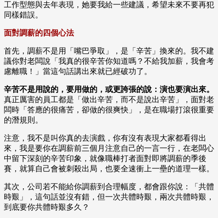
工作型態與去年表現，她要我給一些建議，希望未來不要再犯
同樣錯誤。
面對調薪的四個心法
首先，調薪不是用「嘴巴爭取」，是「辛苦」換來的。我不建
議你對老闆說「我真的很辛苦你知道嗎？不給我加薪，我會考
慮離職！」當這句話講出來就已經破功了。
辛苦不是用說的，要用做的，或更誇張的說：演也要演出來。
真正厲害的員工都是「做出辛苦，而不是說出辛苦」，面對老
闆時「答應的很痛苦，卻做的很爽快」，是在職場打滾很重要
的潛規則。
注意，我不是叫你真的去演戲，你有沒有表現大家都看得出
來，我是要你在調薪前三個月注意自己的一言一行，在老闆心
中留下深刻的辛苦印象，就像職棒打者面對即將調薪的季後
賽，就算自己會被刺殺出局，也要全速衝上一壘的道理一樣。
其次，公司若不能給你調薪到合理幅度，都會跟你說：「共體
時艱」，這句話並沒有錯，但一次共體時艱，兩次共體時艱，
到底要你共體時艱多久？