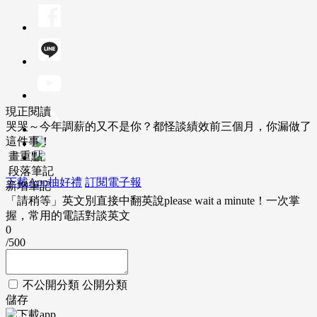
現正閱讀
哭哭～今年調薪的又不是你？都怪談績效前三個月，你漏做了
這件事！
畫重點
段落筆記
下載App抽好禮
訂閱電子報
新增筆記
「請稍等」英文別直接中翻英說please wait a minute！一次掌
握，常用的電話對談英文
0
/500
不公開分類
公開分類
儲存