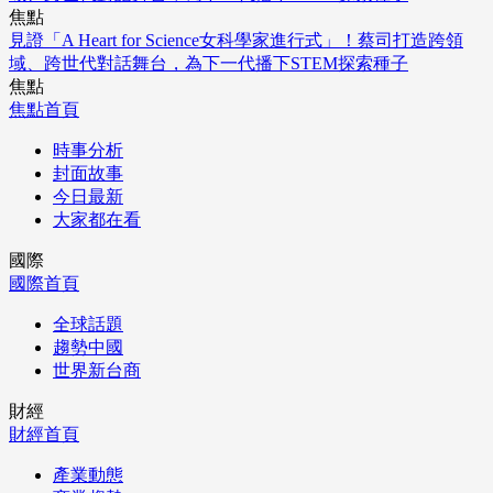
焦點
見證「A Heart for Science女科學家進行式」！蔡司打造跨領
域、跨世代對話舞台，為下一代播下STEM探索種子
焦點
焦點首頁
時事分析
封面故事
今日最新
大家都在看
國際
國際首頁
全球話題
趨勢中國
世界新台商
財經
財經首頁
產業動態