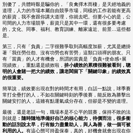
別傻了，共體時艱是騙你的，「良禽擇木而棲」是天經地義的
道理，人力的市場本屬自由競爭市場，同樣的工作若能有更高
的薪資，我不會跟你講大道理，你就去吧。但要小心的是，公
司間的人力市場競爭，薪資只是其中一環，還有很多要考慮
的，文化、同事、福利、教育訓練、離家遠近、前景…這些都
是。
第三，只有「負責」二字很難爭取到高幅度加薪，尤其是總掛
著「我任勞任怨、沒有功勞也有苦勞」這類口頭禪的朋友。只
有「當責」的人才有機會，所謂的當責是「負責+使命感+展
現績效」，重點還是績效啦，
拚小績效的累積很難被看到，聰
明的人會賭一把大的績效，讓老闆留下「關鍵印象」的績效真
的很重要。
簡單說，績效要出現在對的時間才有用，白話一點說，球季賽
常打全壘打的人，不如在關鍵時刻的季後賽，能反敗為勝擊出
關鍵安打的人，這雖有點運氣成分存在，但卻是不變的道理。
最後，還是老話一句，職場本是不公平的競賽，保持不敗的法
則就是
：隨時隨地準備好自己的核心能力，待價而沽，很多衝
動的話別說太早，行有餘力盡量助人，與人為善，做一個可被
利用的人。
有這心態可持盈保泰，真的，好機會就會出現在你