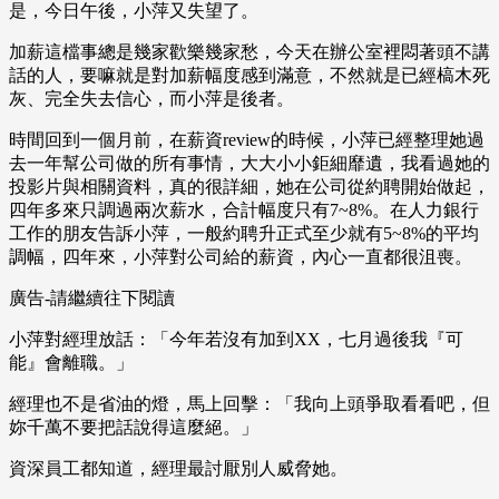
是，今日午後，小萍又失望了。
加薪這檔事總是幾家歡樂幾家愁，今天在辦公室裡悶著頭不講
話的人，要嘛就是對加薪幅度感到滿意，不然就是已經槁木死
灰、完全失去信心，而小萍是後者。
時間回到一個月前，在薪資review的時候，小萍已經整理她過
去一年幫公司做的所有事情，大大小小鉅細靡遺，我看過她的
投影片與相關資料，真的很詳細，她在公司從約聘開始做起，
四年多來只調過兩次薪水，合計幅度只有7~8%。在人力銀行
工作的朋友告訴小萍，一般約聘升正式至少就有5~8%的平均
調幅，四年來，小萍對公司給的薪資，內心一直都很沮喪。
廣告-請繼續往下閱讀
小萍對經理放話：「今年若沒有加到XX，七月過後我『可
能』會離職。」
經理也不是省油的燈，馬上回擊：「我向上頭爭取看看吧，但
妳千萬不要把話說得這麼絕。」
資深員工都知道，經理最討厭別人威脅她。