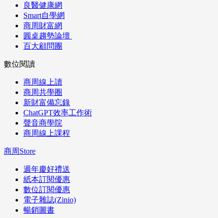
良醫健康網
Smart自學網
商周財富網
圓桌趨勢論壇
百大顧問團
數位閱讀
商周線上讀
商周共學圈
新財富備忘錄
ChatGPT效率工作術
聲音商學院
商周線上課程
商周Store
週年慶好禮送
紙本訂閱優惠
數位訂閱優惠
電子雜誌(Zinio)
暢銷圖書