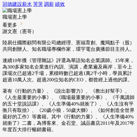
冠德建設薪水
哭哭
調薪
績效
職場憲上學
看更多
謝文憲（憲哥）
陸易仕國際顧問有限公司總經理、憲福育創、魔羯點子（股）
共同創辦人、知名職場專欄作家，環宇電台廣播節目主持人。
連續10年獲《管理雜誌》評選為華語知名企業講師。15年來，
為300多家知名企業進行內訓、演講，產業遍及兩岸，至今上
課場次已超過2千場，累積時數已超過1萬2千小時，學員累計
超過10萬人次。超過200位知名的CEO，都曾經上過他的課。
著有《行動的力量》、《說出影響力》、《教出好幫手》、
《人生最重要的小事》、《職場最重要的小事》、《千萬講師
的五十堂說話課》、《人生準備40%就衝了》、《人生沒有平
衡只有取捨》、《20歲小狼．50歲大獅》、《如何創造全世界
最好的工作》等書籍。其中《行動的力量》、《人生準備40%
就衝了》二書，為博客來、金石堂、誠品書店2011年及2017年
年度百大排行暢銷書籍。