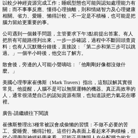
以較少神經資源完成工作；睡眠型態也可能與認知處理能力有
關；而不事事反應、懂得心理抽離，則和情緒智力及心理健康
相關。省力、愛睡、懶得計較，不一定是不積極，也可能是把
腦力留給更重要的事。
公司遇到一個棘手問題，主管要求下午3點前提出答案。有人
把所有可能路徑列出來，一步一步確認，過程中不斷回頭查資
料；也有人沉默幾分鐘後，直接說：「第二步和第三步可以跳
過。」一個半小時後，他交出了解方。
散會後，旁邊的人可能小聲嘀咕：「他剛剛好像都沒做什
麼。」
美國心理學家崔佛斯（Mark Travers）指出，這類誤解其實很
常見。他提醒，人腦不是可以無限運轉的機器。真正高效率的
人，通常很清楚自己的認知資源有限，也知道該把力氣花在哪
裡。
廣告-請繼續往下閱讀
崔佛斯整理出3種常被誤會成偷懶的習慣：不做不必要的苦
工、愛睡覺、懶得計較。這些行為表面上看起來不夠積極，但
從心理學與神經科學來看，可能正是聰明人在分配腦力的方