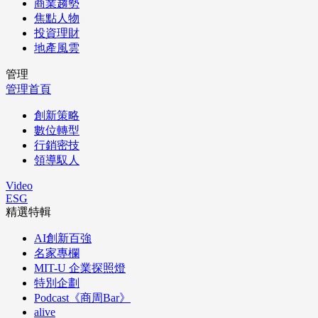
商業趨勢
焦點人物
投資理財
地產風雲
管理
管理首頁
創新策略
數位轉型
行銷密技
領導馭人
Video
ESG
精選特輯
AI創新百強
名家專欄
MIT-U 企業探照燈
特別企劃
Podcast《商周Bar》
alive