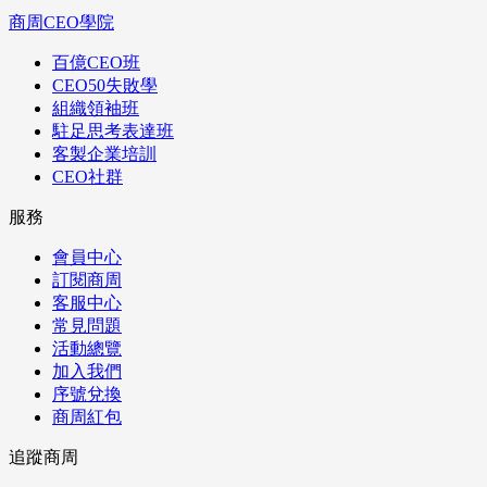
商周CEO學院
百億CEO班
CEO50失敗學
組織領袖班
駐足思考表達班
客製企業培訓
CEO社群
服務
會員中心
訂閱商周
客服中心
常見問題
活動總覽
加入我們
序號兌換
商周紅包
追蹤商周