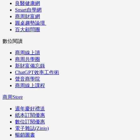
良醫健康網
Smart自學網
商周財富網
圓桌趨勢論壇
百大顧問團
數位閱讀
商周線上讀
商周共學圈
新財富備忘錄
ChatGPT效率工作術
聲音商學院
商周線上課程
商周Store
週年慶好禮送
紙本訂閱優惠
數位訂閱優惠
電子雜誌(Zinio)
暢銷圖書