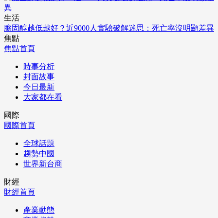
生活
膽固醇越低越好？近9000人實驗破解迷思：死亡率沒明顯差異
焦點
焦點首頁
時事分析
封面故事
今日最新
大家都在看
國際
國際首頁
全球話題
趨勢中國
世界新台商
財經
財經首頁
產業動態