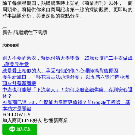
除了每個星期四，熱騰騰準時上架的《商業周刊》以外，「商
周頭條」將提供你來自商周記者第一線的採訪觀察、
更即時的
時事話題分析，與更深度的觀點分享。
廣告-請繼續往下閱讀
大家都在看
別人不要的舊衣，幫她付清大學學費！25歲女孩把二手衣做成
5萬美元生意
總是愛上相似的人、承受相似的傷？心理師揭背後原因
養生新風口，「移花宮古法頭湯舒養」 以五感六覺打造亞洲
頭皮舒養新商機
中產也可能變「下流老人」！如何克服金錢焦慮、存到安心退
休？
AI智商已達130，什麼能力反而更值錢？前Google工程師：基
本功才是關鍵
FOLLOW US
加入商周LINE好友 秒懂新商業