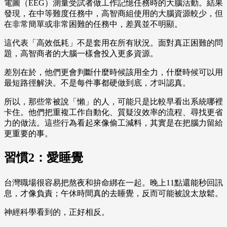
電圖（EEG）測量受試者做工作記憶任務時的大腦活動。結果
發現，在中等難度任務中，高智商組使用的大腦資源較少，但
在非常簡單或非常困難的任務中，差異並不明顯。
這代表「高效低耗」不是套用在所有狀況。面對真正困難的問
題，高智商者的大腦一樣會投入更多資源。
差別在於，他們更會判斷什麼時候該用全力，什麼時候可以用
最短路徑解決。不是每件事都硬做到底，才叫認真。
所以，那些常被說「懶」的人，可能只是比較早看出系統哪裡
卡住。他們把重複工作自動化、質疑沒效率的流程、尋找更省
力的做法。這些行為看起來像偷工減料，其實是在把腦力留給
更重要的事。
習慣2：愛睡覺
台灣職場很容易把熬夜和拚命綁在一起。晚上11點還能秒回訊
息，才像負責；午休時間真的去睡覺，反而可能被說太放鬆。
神經科學看到的，正好相反。