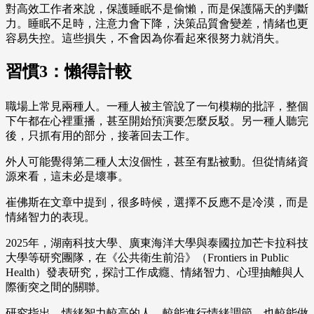
對高效工作者來說，保護睡眠不是偷懶，而是保護隔天的判斷
力。睡眠不足時，注意力會下降，決策品質會變差，情緒也更
容易失控。這些損失，不會因為你看起來很努力就消失。
習慣3：懶得計較
職場上常見兩種人。一種人被主管說了一句模糊的批評，整個
下午都在心裡重播，甚至開始預演要怎麼反駁。另一種人聽完
後，只抓有用的部分，接著回去工作。
外人可能覺得第二種人太沒個性，甚至有點被動。但從情緒資
源來看，這未必是壞事。
崔佛斯在文章中提到，很多時候，選擇不反應不是冷漠，而是
情緒智力的表現。
2025年，湖南科技大學、廣東海洋大學與泰國拉加芒卡拉科技
大學等研究團隊，在《公共衛生前沿》（Frontiers in Public
Health）發表研究，探討工作成癮、情緒智力、心理抽離與人
際衝突之間的關聯。
研究指出，情緒智力較高的人，較能進行情緒調節，也較能做