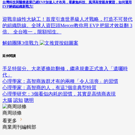
台灣科技與醫療產業已經EVP加速人才布局，看豪勉科技、風澤高管親身實證，如何運用
EVP解鎖組織新戰力!
迎戰非線性大缺工！首度引進世界級人才戰略，打造不可替代
的組織防線。全球人資巨頭Mercer教你用 EVP 把留才效益翻 3
倍。 全台唯一，限額招生。
解鎖團隊3倍戰力
延伸閱讀
手足特留分、大老婆條款翻修，繼承規畫正式進入「遺囑時
代」
心理學家：高智商族群才有的兩種「令人沮喪」的習慣
心理學家：高智商的人，有這7個非典型特質
心理學研究：3個看似內耗的習慣，其實是高情商表現
大腦
認知
聰明
商周頭條
看更多
商業周刊編輯部