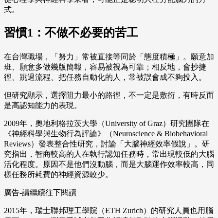
式。
習慣1：不做不必要的苦工
在台灣職場，「努力」常被直接等同於「態度積極」。願意加
班、願意多做幾版簡報，容易被視為可靠；相反地，會抄捷
徑、跳過流程、把任務自動化的人，常被誤會成不夠投入。
但研究顯示，選擇阻力最小的路徑，不一定是敷衍，有時反而
是高認知能力的表現。
2009年，奧地利格拉茨大學（University of Graz）研究團隊在
《神經科學與生物行為評論》（Neuroscience & Biobehavioral
Reviews）發表整合性研究，討論「大腦神經效率假說」。研
究指出，智商較高的人在執行認知任務時，常出現較低的大腦
活化程度。原因不是他們沒動腦，而是大腦運作效率較高，同
樣任務所耗費的神經資源較少。
廣告-請繼續往下閱讀
2015年，瑞士聯邦理工學院（ETH Zurich）的研究人員也用腦