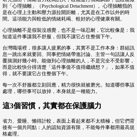
到「心理抽離」（Psychological Detachment）。心理抽離指的
是在心理上主動和壓力源拉開距離，尤其是在工作以外的時
間。這項能力與較低的情緒耗竭、較好的心理健康有關。
心理抽離不是假裝沒感覺，也不是一味忍耐，它比較像是：我
知道這件事讓我不舒服，但我不讓它占住整個下午。
台灣職場裡，很多讓人疲累的事，其實不是工作本身：群組訊
息一跳出來就要回、同事把情緒帶進討論、主管一句話讓人反
覆揣測好幾小時。能做到心理抽離的人，不是完全不受影響，
而是比較快分得清楚「這件事值不值得繼續想？」，如果不值
得，就不要讓它占住整個下午。
每一次不舒服都立刻回應，精力很快就被磨光。知道哪些事該
處理，哪些事可以放掉，本身就是一種能力。
這3個習慣，其實都在保護腦力
省力、愛睡、懶得計較，表面上看起來都不太積極，但它們背
後有一個共同點：人的認知資源有限，不能每件事都用最高規
格處理。