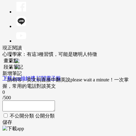
現正閱讀
心理學家：有這3種習慣，可能是聰明人特徵
畫重點
段落筆記
新增筆記
下載App抽好禮
訂閱電子報
「請稍等」英文別直接中翻英說please wait a minute！一次掌
握，常用的電話對談英文
0
/500
不公開分類
公開分類
儲存