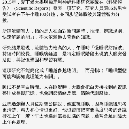
2015年，愛丁堡大學與匈牙利神經科學研究團隊在《科學報
告》（Scientific Reports）發表一項研究。研究人員讓86名男性
受試者在下午小睡100分鐘，並同步記錄腦波與流體智力分
數。
所謂流體智力，指的是人在面對新問題時，推理、辨識規則、
快速解題的能力，不太依賴過去背過的知識。
研究結果發現，流體智力較高的人，午睡時「慢睡眠紡錘波」
持續時間較長。睡眠紡錘波，是特定睡眠階段出現的大腦突發
活動，與記憶鞏固和學習有關。
這項研究不能簡化成「睡越多越聰明」，而是指出「睡眠型態
可能和認知處理能力有關」。
睡眠不是空白時間。人在睡覺時，大腦會把白天接收到的資訊
整理成長期記憶，也會調節情緒反應、清除代謝廢物。
亞馬遜創辦人貝佐斯曾公開說，他重視睡眠，因為睡飽後思考
更清楚、精力和心情也更好。他也習慣把需要高度思考的會議
排在上午；若下午太晚遇到需要動腦的問題，通常會延到隔天
上午再處理。