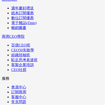
週年慶好禮送
紙本訂閱優惠
數位訂閱優惠
電子雜誌(Zinio)
暢銷圖書
商周CEO學院
百億CEO班
CEO50失敗學
組織領袖班
駐足思考表達班
客製企業培訓
CEO社群
服務
會員中心
訂閱商周
客服中心
常見問題