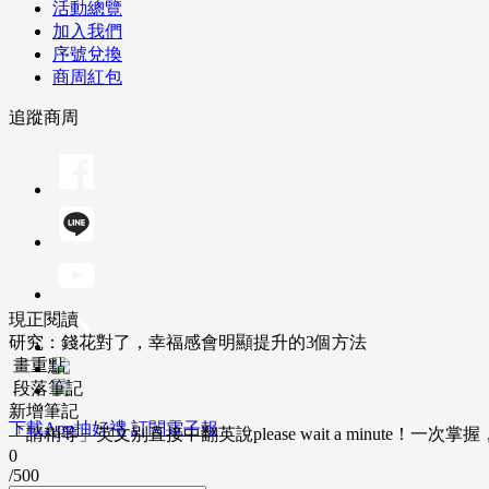
活動總覽
加入我們
序號兌換
商周紅包
追蹤商周
現正閱讀
研究：錢花對了，幸福感會明顯提升的3個方法
畫重點
段落筆記
新增筆記
下載App抽好禮
訂閱電子報
「請稍等」英文別直接中翻英說please wait a minute！一
0
/500