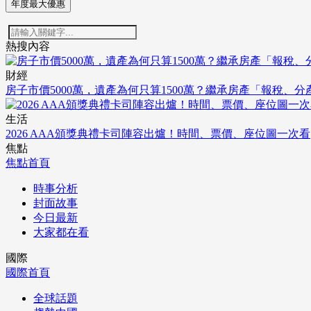
年度最大優惠
熱搜內容
財經
房子市價5000萬，遺產為何只算1500萬？繼承房產「報稅、
生活
2026 AAA頒獎典禮卡司陣容出爐！時間、票價、座位圖一次看
焦點
焦點首頁
時事分析
封面故事
今日最新
大家都在看
國際
國際首頁
全球話題