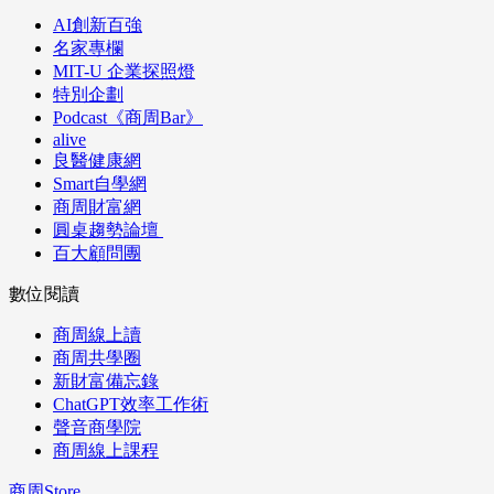
AI創新百強
名家專欄
MIT-U 企業探照燈
特別企劃
Podcast《商周Bar》
alive
良醫健康網
Smart自學網
商周財富網
圓桌趨勢論壇
百大顧問團
數位閱讀
商周線上讀
商周共學圈
新財富備忘錄
ChatGPT效率工作術
聲音商學院
商周線上課程
商周Store