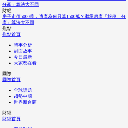
財經
房子市價5000萬，遺產為何只算1500萬？繼承房產「報稅、分
產」算法大不同
焦點
焦點首頁
時事分析
封面故事
今日最新
大家都在看
國際
國際首頁
全球話題
趨勢中國
世界新台商
財經
財經首頁