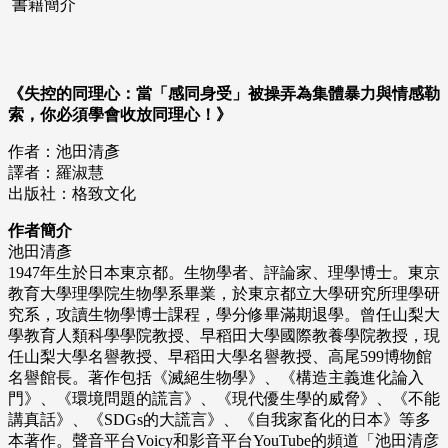
書籍簡介
《失控的同理心：當「感同身受」被操弄為集體暴力與情感勒
索，你必須學會收放同理心！》
作者：池田清彥
譯者：羅淑慧
出版社：格致文化
作者簡介
池田清彥
1947年生於日本東京都。生物學者、評論家、理學博士。東京
教育大學理學院生物學系畢業，於東京都立大學研究所理學研
究系，攻讀生物學博士課程，學分修畢滿期退學。曾任山梨大
學教育人類科學學院教授、早稻田大學國際教養學院教授，現
任山梨大學名譽教授、早稻田大學名譽教授、高尾599博物館
名譽館長。著作包括《滅絕生物學》、《構造主義進化論入
門》、《環境問題的謊言》、《現代優生學的威脅》、《不能
講真話》、《SDGs的大謊言》、《自我家畜化的日本》等多
本著作。聲音平台Voicy和影音平台YouTube的頻道「池田清彦