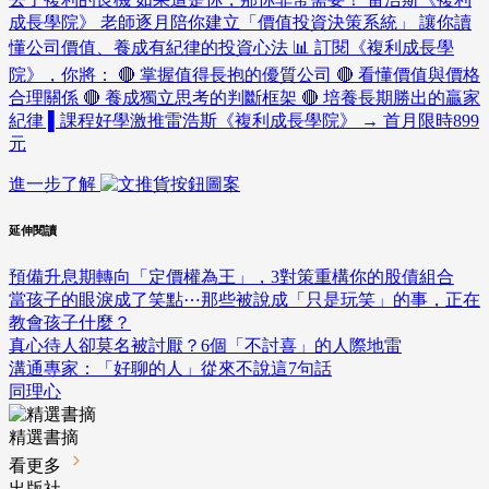
成長學院》 老師逐月陪你建立「價值投資決策系統」 讓你讀
懂公司價值、養成有紀律的投資心法 📊 訂閱《複利成長學
院》，你將： 🔴 掌握值得長抱的優質公司 🔴 看懂價值與價格
合理關係 🔴 養成獨立思考的判斷框架 🔴 培養長期勝出的贏家
紀律 ▌課程好學激推雷浩斯《複利成長學院》 → 首月限時899
元
進一步了解
延伸閱讀
預備升息期轉向「定價權為王」，3對策重構你的股債組合
當孩子的眼淚成了笑點⋯那些被說成「只是玩笑」的事，正在
教會孩子什麼？
真心待人卻莫名被討厭？6個「不討喜」的人際地雷
溝通專家：「好聊的人」從來不說這7句話
同理心
精選書摘
看更多
出版社