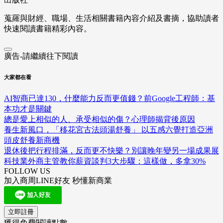
蒐羅與財經、職場、生活相關書籍內容介紹及書摘，協助讀者
快速閱讀書籍精彩內容。
廣告-請繼續往下閱讀
大家都在看
AI智商已達130，什麼能力反而更值錢？前Google工程師：基
本功才是關鍵
總是愛上相似的人、承受相似的傷？心理師揭背後原因
養生新風口，「移花宮古法頭湯舒養」 以五感六覺打造亞洲
頭皮舒養新商機
退休後把行程排滿，反而更不快樂？別讓晚年變另一場成果展
科技業外商主管教你薪資談判3大步驟：這樣做，多拿30%
FOLLOW US
加入商周LINE好友 秒懂新商業
立即註冊
獲得免費閱讀點數