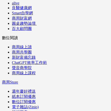
alive
良醫健康網
Smart自學網
商周財富網
圓桌趨勢論壇
百大顧問團
數位閱讀
商周線上讀
商周共學圈
新財富備忘錄
ChatGPT效率工作術
聲音商學院
商周線上課程
商周Store
週年慶好禮送
紙本訂閱優惠
數位訂閱優惠
電子雜誌(Zinio)