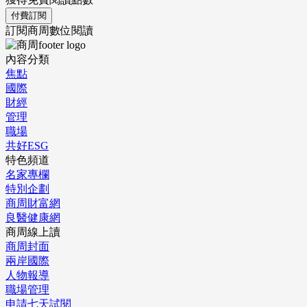
付費訂閱
訂閱商周數位閱讀
內容分類
焦點
國際
財經
管理
職場
共好ESG
特色頻道
名家專欄
特別企劃
商周財富網
良醫健康網
商周線上讀
商周封面
兩岸國際
人物報導
職場管理
申請七天試閱