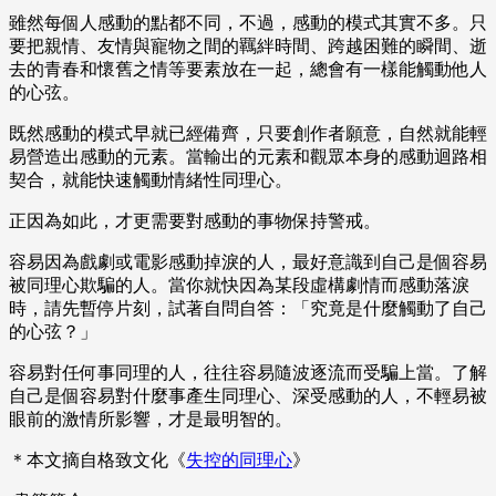
雖然每個人感動的點都不同，不過，感動的模式其實不多。只
要把親情、友情與寵物之間的羈絆時間、跨越困難的瞬間、逝
去的青春和懷舊之情等要素放在一起，總會有一樣能觸動他人
的心弦。
既然感動的模式早就已經備齊，只要創作者願意，自然就能輕
易營造出感動的元素。當輸出的元素和觀眾本身的感動迴路相
契合，就能快速觸動情緒性同理心。
正因為如此，才更需要對感動的事物保持警戒。
容易因為戲劇或電影感動掉淚的人，最好意識到自己是個容易
被同理心欺騙的人。當你就快因為某段虛構劇情而感動落淚
時，請先暫停片刻，試著自問自答：「究竟是什麼觸動了自己
的心弦？」
容易對任何事同理的人，往往容易隨波逐流而受騙上當。了解
自己是個容易對什麼事產生同理心、深受感動的人，不輕易被
眼前的激情所影響，才是最明智的。
＊本文摘自格致文化《
失控的同理心
》