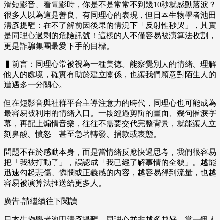
滑短影音、看電影時，你是不是常常不到幾10秒就感動落淚？
很多人以為這是善良、有同理心的表現，但日本生物學者池田
清彥提醒：在不了解前因後果的情況下「反射性秒哭」，其實
是同理心過剩的危險訊號！這樣的人不僅容易被演算法收割，
更是詐騙集團最愛下手的目標。
▍前言：同理心常被視為一種美德。能察覺別人的情緒、理解
他人的處境，確實有助於建立關係，也讓我們願意對陌生人的
遭遇多一分關心。
但在短影音與社群平台主導注意力的時代，同理心也可能成為
最容易被利用的情緒入口。一段經過剪輯的畫面、幾句催淚字
幕，再配上煽情音樂，往往不需要交代完整背景，就能讓人立
刻鼻酸、憤怒，甚至急著轉發、捐款或表態。
問題不在於感動本身，而是當情緒反應快過思考，我們很容易
把「我被打動了」，誤認成「我已經了解事情的全貌」。越能
迅速勾起悲傷、憐憫或正義感的內容，越容易得到流量，也越
容易被演算法推送給更多人。
廣告-請繼續往下閱讀
日本生物學者池田清彥提醒，同理心並非越多越好。當一個人