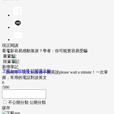
現正閱讀
看電影容易感動落淚？學者：你可能更容易受騙
畫重點
段落筆記
新增筆記
下載App抽好禮
訂閱電子報
「請稍等」英文別直接中翻英說please wait a minute！一次掌
握，常用的電話對談英文
0
/500
不公開分類
公開分類
儲存