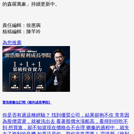
的森羅萬象」持續更新中。
責任編輯：徐惠琬
核稿編輯：陳芊吟
為您推薦
雷浩斯數位訂閱《複利成長學院》
你是否有過這種經驗？ 找到優質公司，結果卻抱不住 常常因
為股價震盪，就被洗出去 看著股價水漲船高，看得到但吃不
到 想買進，卻不知道現在價格合不合理 猶豫的過程中，就失
去了複利的良機 如果這是你，那你非常需要！ 雷浩斯《複利