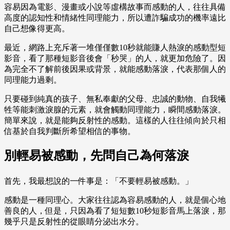
容易因為電影、漫畫或小說等虛構故事而感動的人，往往具備
高度的認知性和情緒性同理能力，所以遭詐騙成功的機率遠比
自己想像得更高。
最近，網路上充斥著一堆僅僅數10秒就能賺人熱淚的感動型短
影音，看了那種短影音後會「秒哭」的人，就更加危險了。因
為完全不了解前後因果或背景，就能感動落淚，代表那個人的
同理能力過剩。
只要碰到純真的孩子、無私奉獻的父母、忠誠的動物、自我犧
牲等能刺激淚腺的元素，就會觸動同理能力，瞬間感動落淚。
簡單來說，就是能夠反射性的感動。這樣的人往往傾向於只相
信基於自我判斷所希望相信的事物。
別輕易被感動，先問自己為何落淚
首先，我最想說的一件事是：「不要輕易被感動。」
感動是一種同理心。大家往往認為容易感動的人，就是個心地
善良的人，但是，只因為看了短短數10秒短影音馬上落淚，那
幾乎只是反射性的從眼睛分泌出水分。