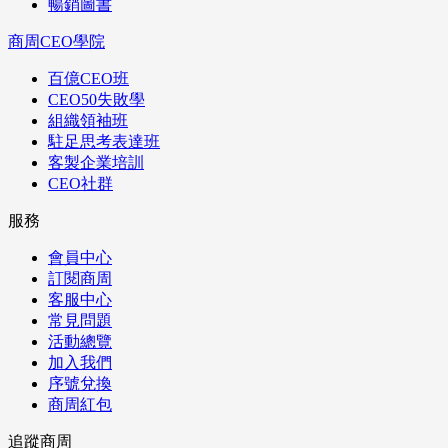
暢銷圖書
商周CEO學院
百億CEO班
CEO50失敗學
組織領袖班
駐足思考表達班
客製企業培訓
CEO社群
服務
會員中心
訂閱商周
客服中心
常見問題
活動總覽
加入我們
序號兌換
商周紅包
追蹤商周