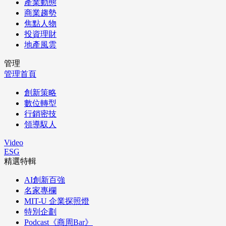
產業動態
商業趨勢
焦點人物
投資理財
地產風雲
管理
管理首頁
創新策略
數位轉型
行銷密技
領導馭人
Video
ESG
精選特輯
AI創新百強
名家專欄
MIT-U 企業探照燈
特別企劃
Podcast《商周Bar》