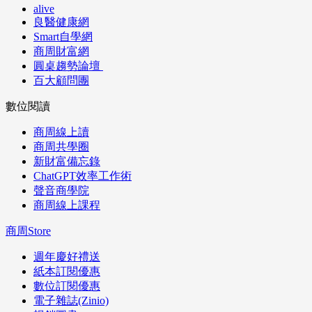
alive
良醫健康網
Smart自學網
商周財富網
圓桌趨勢論壇
百大顧問團
數位閱讀
商周線上讀
商周共學圈
新財富備忘錄
ChatGPT效率工作術
聲音商學院
商周線上課程
商周Store
週年慶好禮送
紙本訂閱優惠
數位訂閱優惠
電子雜誌(Zinio)