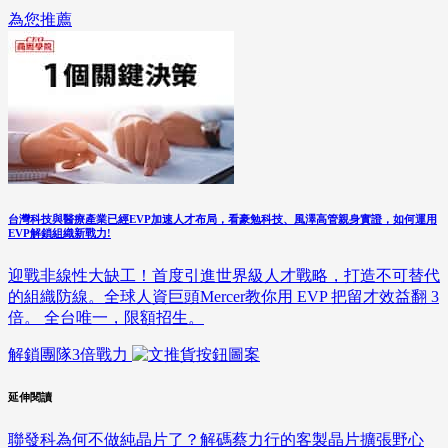
為您推薦
台灣科技與醫療產業已經EVP加速人才布局，看豪勉科技、風澤高管親身實證，如何運用
EVP解鎖組織新戰力!
迎戰非線性大缺工！首度引進世界級人才戰略，打造不可替代
的組織防線。全球人資巨頭Mercer教你用 EVP 把留才效益翻 3
倍。 全台唯一，限額招生。
解鎖團隊3倍戰力
延伸閱讀
聯發科為何不做純晶片了？解碼蔡力行的客製晶片擴張野心