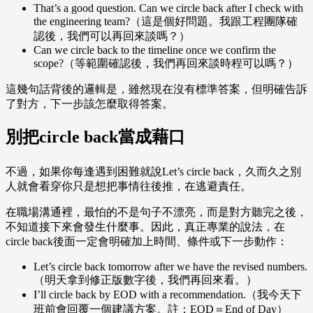
That’s a good question. Can we circle back after I check with
the engineering team?（這是個好問題。我跟工程團隊確
認後，我們可以再回來談嗎？）
Can we circle back to the timeline once we confirm the
scope?（等範圍確認後，我們再回來談時程可以嗎？）
這幾句話背後的邏輯是，雖然現在沒有標準答案，但明確告訴
了對方，下一步該怎麼取得答案。
別把circle back當成藉口
不過，如果你每逢遇到困難就說Let’s circle back，久而久之別
人就會看穿你只是想把事情往後推，在逃避責任。
在職場溝通裡，最怕的不是句子不漂亮，而是對方聽完之後，
不知道接下來會發生什麼事。因此，真正專業的說法，在
circle back後面一定會明確加上時間、條件或下一步動作：
Let’s circle back tomorrow after we have the revised numbers.
（明天拿到修正版數字後，我們再回來看。）
I’ll circle back by EOD with a recommendation.（我今天下
班前會回覆一個建議方案。註：EOD＝End of Day）