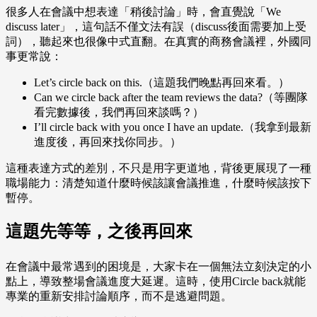
很多人在會議中想表達「稍後討論」時，會直覺說「We
discuss later」，這句話不僅文法有誤（discuss後面需要加上受
詞），聽起來也很像中式直翻。在真實的商務會議裡，外國同
事更常說：
Let’s circle back on this.（這題我們晚點再回來看。）
Can we circle back after the team reviews the data?（等團隊
看完數據後，我們再回來談嗎？）
I’ll circle back with you once I have an update.（我拿到最新
進度後，再回來找你同步。）
這種表達方式的差別，不只是用字更道地，背後更展現了一種
職場能力：清楚知道什麼時候該讓會議推進，什麼時候該按下
暫停。
這題先等等，之後再回來
在會議中最常遇到的困境是，大家卡在一個無法立刻決定的小
點上，導致整場會議進度大延遲。這時，使用Circle back就能
專業的重新安排討論順序，而不是逃避問題。