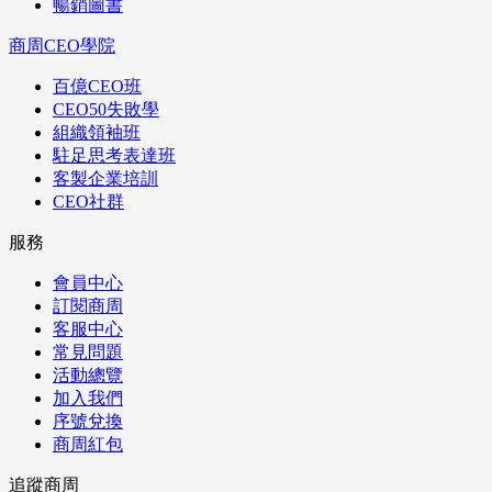
暢銷圖書
商周CEO學院
百億CEO班
CEO50失敗學
組織領袖班
駐足思考表達班
客製企業培訓
CEO社群
服務
會員中心
訂閱商周
客服中心
常見問題
活動總覽
加入我們
序號兌換
商周紅包
追蹤商周