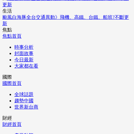
生活
颱風白海豚全台交通異動》飛機、高鐵、台鐵、船班?不斷更
新
焦點
焦點首頁
時事分析
封面故事
今日最新
大家都在看
國際
國際首頁
全球話題
趨勢中國
世界新台商
財經
財經首頁