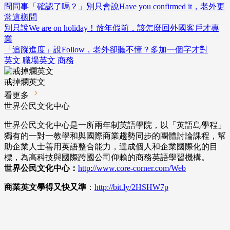
問同事「確認了嗎？」別只會說Have you confirmed it，老外更
常這樣問
別只說We are on holiday！放年假前，該怎麼回外國客戶才專
業
「追蹤進度」說Follow，老外卻聽不懂？多加一個字才對
英文
職場英文
商務
戒掉爛英文
看更多
世界公民文化中心
世界公民文化中心是一所兩年制英語學院，以「英語島學程」
獨有的一對一教學和與國際商業趨勢同步的團體討論課程，幫
助企業人士善用英語整合能力，達成個人和企業國際化的目
標，為高科技與國際跨國公司仰賴的商務英語學習機構。
世界公民文化中心：
http://www.core-corner.com
/Web
商業英文學得又快又準
：
http://bit.ly/2HSHW7p