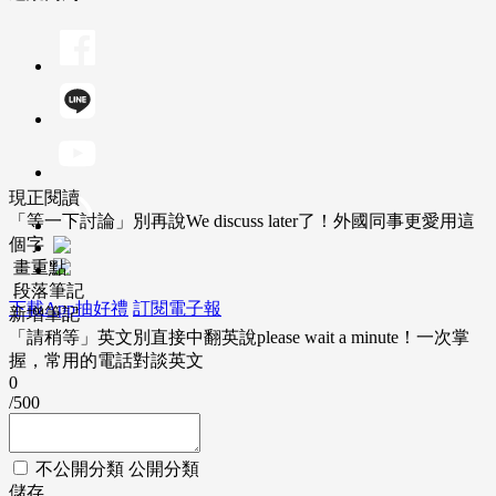
現正閱讀
「等一下討論」別再說We discuss later了！外國同事更愛用這
個字
畫重點
段落筆記
下載App抽好禮
訂閱電子報
新增筆記
「請稍等」英文別直接中翻英說please wait a minute！一次掌
握，常用的電話對談英文
0
/500
不公開分類
公開分類
儲存