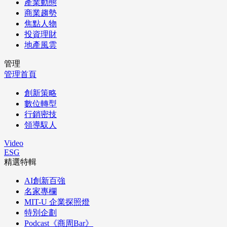
產業動態
商業趨勢
焦點人物
投資理財
地產風雲
管理
管理首頁
創新策略
數位轉型
行銷密技
領導馭人
Video
ESG
精選特輯
AI創新百強
名家專欄
MIT-U 企業探照燈
特別企劃
Podcast《商周Bar》