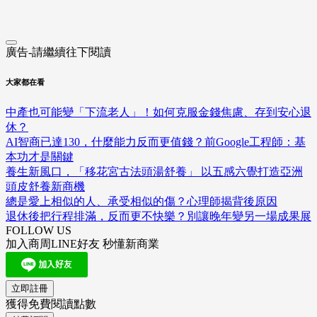
廣告-請繼續往下閱讀
大家都在看
中產也可能變「下流老人」！如何克服金錢焦慮、存到安心退
休？
AI智商已達130，什麼能力反而更值錢？前Google工程師：基
本功才是關鍵
養生新風口，「移花宮古法頭湯舒養」 以五感六覺打造亞洲
頭皮舒養新商機
總是愛上相似的人、承受相似的傷？心理師揭背後原因
退休後把行程排滿，反而更不快樂？別讓晚年變另一場成果展
FOLLOW US
加入商周LINE好友 秒懂新商業
立即註冊
獲得免費閱讀點數