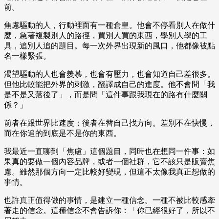
前。
焦慮驅動的人，行動裡面有一種倉皇。他會不停看別人在做什
麼，急著複製別人的路徑，買別人買的東西，學別人學的工
具，追別人追的題目。每一次外界出現新的風口，他都像被點
名一樣緊張。
渴望驅動的人也會羨慕，也會有壓力，也會知道自己差很多。
但他比較能把外界的刺激，翻譯成自己的進度。他不會問「我
是不是又落後了」，而是問「這件事跟我現在的路有什麼關
係？」
前者在跟世界比速度；後者在替自己找方向。差別不在快慢，
而在你追的到底是不是你的東西。
我最近一直聊到「焦慮」這個題目，同時也在想同一件事：如
果真的要做一個內容品牌，或者一個社群，它不該只是販賣焦
慮。雖然那個方向一定比較好變現，但這不太像我真正想做的
事情。
也許真正值得做的事情，是建立一種信念。一種不被比較感牽
著走的信念。這種信念不會告訴你：「你已經很好了，所以不