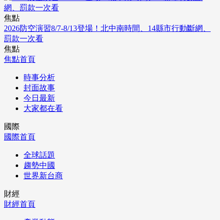
焦點
2026防空演習8/7-8/13登場！北中南時間、14縣市行動斷網、
罰款一次看
焦點
焦點首頁
時事分析
封面故事
今日最新
大家都在看
國際
國際首頁
全球話題
趨勢中國
世界新台商
財經
財經首頁