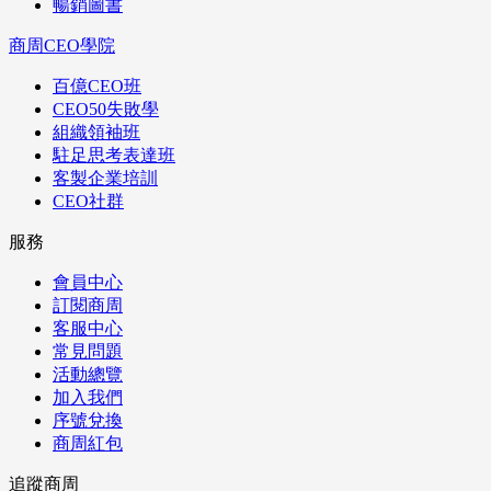
暢銷圖書
商周CEO學院
百億CEO班
CEO50失敗學
組織領袖班
駐足思考表達班
客製企業培訓
CEO社群
服務
會員中心
訂閱商周
客服中心
常見問題
活動總覽
加入我們
序號兌換
商周紅包
追蹤商周