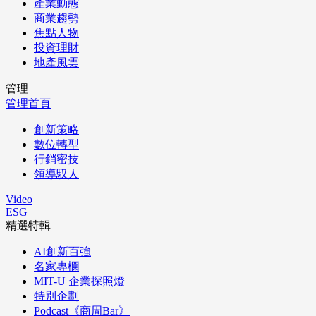
產業動態
商業趨勢
焦點人物
投資理財
地產風雲
管理
管理首頁
創新策略
數位轉型
行銷密技
領導馭人
Video
ESG
精選特輯
AI創新百強
名家專欄
MIT-U 企業探照燈
特別企劃
Podcast《商周Bar》