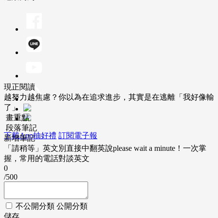
現正閱讀
越努力越焦慮？你以為在追求進步，其實是在逃離「我好像輸
了」
畫重點
段落筆記
下載App抽好禮
訂閱電子報
新增筆記
「請稍等」英文別直接中翻英說please wait a minute！一次掌
握，常用的電話對談英文
0
/500
不公開分類
公開分類
儲存