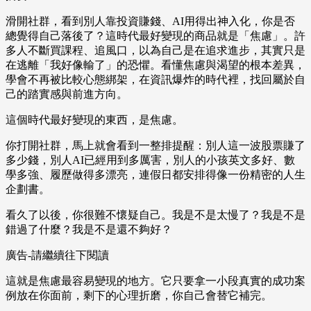
滑開社群，看到別人靠投資賺錢、AI用得出神入化，你是否
總覺得自己落後了？這時代最好變現的商品就是「焦慮」。許
多人不斷買課程、追風口，以為自己是在追求進步，其實只是
在逃離「我好像輸了」的恐懼。看懂焦慮與渴望的根本差異，
學會不再被比較心態綁架，在資訊爆炸的時代裡，找回屬於自
己的踏實感與前進方向。
這個時代最好變現的東西，是焦慮。
你打開社群，馬上就會看到一整排提醒：別人這一波股票賺了
多少錢，別人AI已經用到多厲害，別人的小孩英文多好、數
學多強、履歷做得多漂亮，連假日都安排得像一份精密的人生
企劃書。
看久了以後，你很難不懷疑自己。我是不是太慢了？我是不是
錯過了什麼？我是不是還不夠好？
廣告-請繼續往下閱讀
這就是焦慮最容易變現的地方。它只要拿一小段真實的成功案
例放在你面前，剩下的心理折磨，你自己會替它補完。