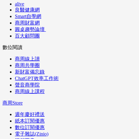
alive
良醫健康網
Smart自學網
商周財富網
圓桌趨勢論壇
百大顧問團
數位閱讀
商周線上讀
商周共學圈
新財富備忘錄
ChatGPT效率工作術
聲音商學院
商周線上課程
商周Store
週年慶好禮送
紙本訂閱優惠
數位訂閱優惠
電子雜誌(Zinio)