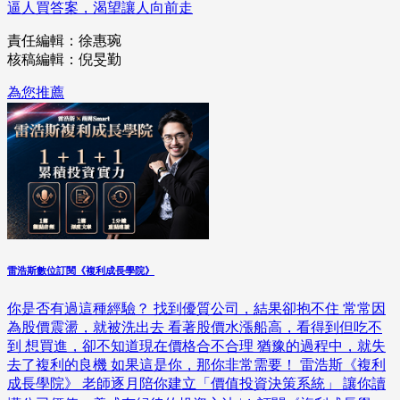
逼人買答案，渴望讓人向前走
責任編輯：徐惠琬
核稿編輯：倪旻勤
為您推薦
雷浩斯數位訂閱《複利成長學院》
你是否有過這種經驗？ 找到優質公司，結果卻抱不住 常常因
為股價震盪，就被洗出去 看著股價水漲船高，看得到但吃不
到 想買進，卻不知道現在價格合不合理 猶豫的過程中，就失
去了複利的良機 如果這是你，那你非常需要！ 雷浩斯《複利
成長學院》 老師逐月陪你建立「價值投資決策系統」 讓你讀