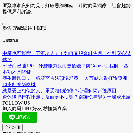
匯聚專家真知灼見，打破思維框架，針對商業洞察、社會趨勢
提供犀利評論。
廣告-請繼續往下閱讀
大家都在看
中產也可能變「下流老人」！如何克服金錢焦慮、存到安心退
休？
AI智商已達130，什麼能力反而更值錢？前Google工程師：基
本功才是關鍵
養生新風口，「移花宮古法頭湯舒養」 以五感六覺打造亞洲
頭皮舒養新商機
總是愛上相似的人、承受相似的傷？心理師揭背後原因
退休後把行程排滿，反而更不快樂？別讓晚年變另一場成果展
FOLLOW US
加入商周LINE好友 秒懂新商業
立即註冊