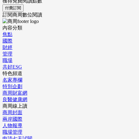
獲得免費閱讀點數
付費訂閱
訂閱商周數位閱讀
內容分類
焦點
國際
財經
管理
職場
共好ESG
特色頻道
名家專欄
特別企劃
商周財富網
良醫健康網
商周線上讀
商周封面
兩岸國際
人物報導
職場管理
申請七天試閱