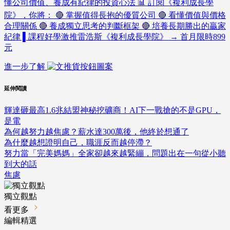
懂公司價值、養成有紀律的投資心法 📊 訂閱《複利成長學
院》，你將： 🔴 掌握值得長抱的優質公司 🔴 看懂價值與價格
合理關係 🔴 養成獨立思考的判斷框架 🔴 培養長期勝出的贏家
紀律 ▌課程好學激推雷浩斯《複利成長學院》 → 首月限時899
元
進一步了解
延伸閱讀
輝達砸最高1.6兆結盟神秘挖礦商！AI下一戰搶的不是GPU，
是電
為何越努力越焦慮？薪水達300萬後，他終於想通了
為什麼越想證明自己，職涯反而越停滯？
努力當「完美媽媽」全家卻越來越緊繃，問題出在一句從小聽
到大的話
焦慮
獨立觀點
看更多
編輯精選